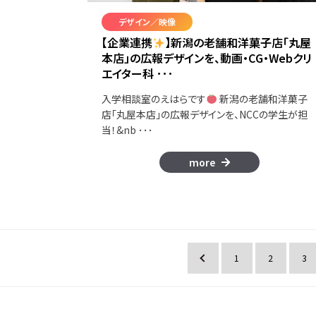
デザイン／映像
【企業連携
】新潟の老舗和洋菓子店「丸屋
本店」の広報デザインを、動画・CG・Webクリ
エイター科 ･･･
入学相談室のえはらです
新潟の老舗和洋菓子
店「丸屋本店」の広報デザインを、NCCの学生が担
当！&nb ･･･
more
«
1
2
3