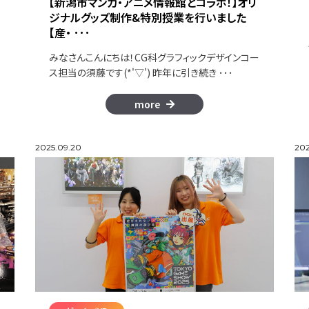
【新潟市マンガ・アニメ情報館とコラボ！】オリ
ジナルグッズ制作&特別授業を行いました
【産・ ･･･
みなさんこんにちは！CG科グラフィックデザインコー
ス担当の須藤です(*'▽') 昨年に引き続き ･･･
more
2025.09.20
202