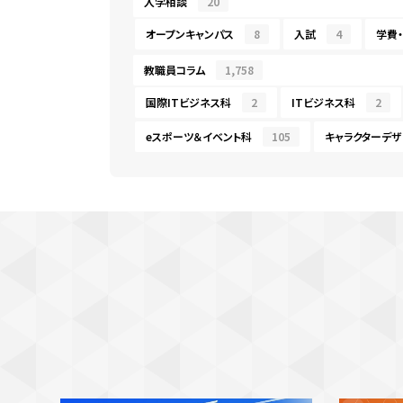
入学相談
20
オープンキャンパス
8
入試
4
学費
教職員コラム
1,758
国際ITビジネス科
2
ITビジネス科
2
eスポーツ＆イベント科
105
キャラクターデザ