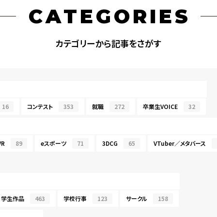
CATEGORIES
カテゴリーから記事をさがす
16
コンテスト
353
就職
272
卒業生VOICE
32
R
89
eスポーツ
71
3DCG
65
VTuber／メタバース
学生作品
463
学校行事
123
サークル
158