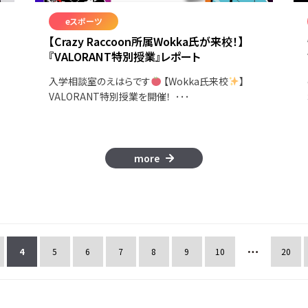
eスポーツ
【Crazy Raccoon所属Wokka氏が来校！】
『VALORANT特別授業』レポート
入学相談室のえはらです
【Wokka氏来校
】
VALORANT特別授業を開催！ ･･･
more
4
5
6
7
8
9
10
20