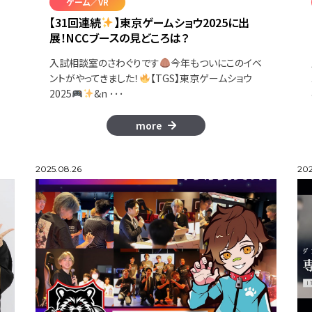
ゲーム／VR
【31回連続
】東京ゲームショウ2025に出
展！NCCブースの見どころは？
ー
入試相談室のさわぐりです
今年もついにこのイベ
ントがやってきました！
【TGS】東京ゲームショウ
2025
&n ･･･
more
2025.08.26
202