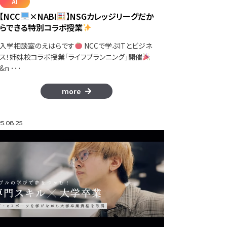
AI
【NCC
×NABI
】NSGカレッジリーグだか
らできる特別コラボ授業
入学相談室のえはらです
NCCで学ぶITとビジネ
ス！姉妹校コラボ授業「ライフプランニング」開催
&n ･･･
more
5.08.25