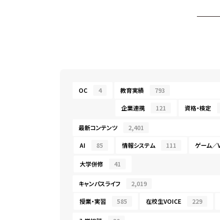
OC
4
教育実績
793
企業連携
121
資格・検定
最新コンテンツ
2,401
AI
85
情報システム
111
ゲーム／V
大学併修
41
キャンパスライフ
2,019
授業・実習
585
在校生VOICE
229