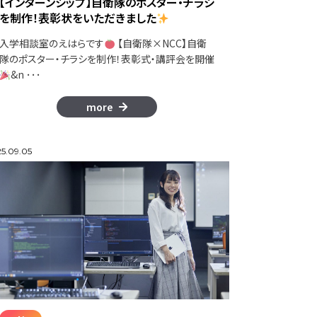
【インターンシップ】自衛隊のポスター・チラシ
を制作！表彰状をいただきました
入学相談室のえはらです
【自衛隊×NCC】自衛
隊のポスター・チラシを制作！表彰式・講評会を開催
&n ･･･
more
5.09.05