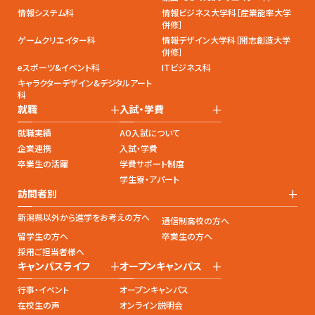
情報システム科
情報ビジネス大学科［産業能率大学
併修］
ゲームクリエイター科
情報デザイン大学科［開志創造大学
併修］
eスポーツ&イベント科
ITビジネス科
キャラクターデザイン&デジタルアート
科
+
+
就職
入試・学費
就職実績
AO入試について
企業連携
入試・学費
卒業生の活躍
学費サポート制度
学生寮・アパート
+
訪問者別
新潟県以外から進学をお考えの方へ
通信制高校の方へ
留学生の方へ
卒業生の方へ
採用ご担当者様へ
+
+
キャンパスライフ
オープンキャンパス
行事・イベント
オープンキャンパス
在校生の声
オンライン説明会