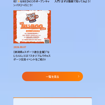
校！
8/8は【NCCのオープンキャ
入門！まずは動画で知ってみよう！
ンパス】へ行こう！
2026.08.07
【新潟県eスポーツ連合主催】「な
じらGG」とは？スタジアムでのeス
ポーツ交流イベントをご紹介!
一覧を見る