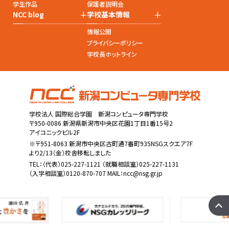
学生作品
保護者説明会
+
+
NCC blog
学校基本情報
情報公開
プライバシーポリシー
学校長ホットライン
学校法人 国際総合学園 新潟コンピュータ専門学校
〒950-0086 新潟県新潟市中央区花園1丁目1番15号2
アイコニックビル2F
※〒951-8063 新潟市中央区古町通7番町935NSGスクエア7F
より2/13（金）校舎移転しました
TEL：
（代表）025-227-1121
（就職相談室）025-227-1131
（入学相談室）0120-870-707 MAIL：
ncc@nsg.gr.jp