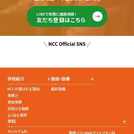
LINEで気軽に進路相談！
友だち登録はこちら
+
+
学校紹介
施設・設備
NCCが選ばれる理由
最新設備
実績力
資格実績
目指せる職種
よくある質問
+
学科
AIシステム科
動画・CG・Webクリエイター科