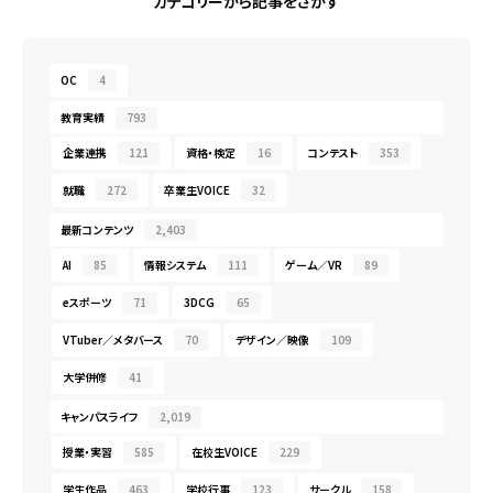
カテゴリーから記事をさがす
OC
4
教育実績
793
企業連携
121
資格・検定
16
コンテスト
353
就職
272
卒業生VOICE
32
最新コンテンツ
2,403
AI
85
情報システム
111
ゲーム／VR
89
eスポーツ
71
3DCG
65
VTuber／メタバース
70
デザイン／映像
109
大学併修
41
キャンパスライフ
2,019
授業・実習
585
在校生VOICE
229
学生作品
463
学校行事
123
サークル
158