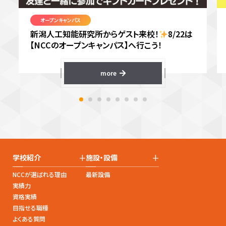
オープンキャンパス
新潟人工知能研究所からゲスト来校！
8/22は
【NCCのオープンキャンパス】へ行こう！
more
+
+
学校紹介
施設・設備
NCCが選ばれる理由
最新設備
実績力
資格実績
目指せる職種
よくある質問