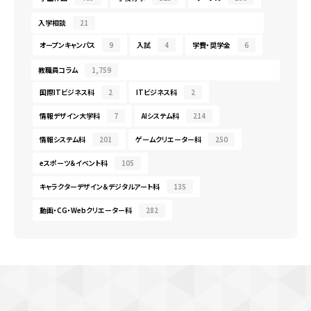
入学相談
21
オープンキャンパス
9
入試
4
学費・奨学金
6
教職員コラム
1,759
国際ITビジネス科
2
ITビジネス科
2
情報デザイン大学科
7
AIシステム科
214
情報システム科
201
ゲームクリエーター科
250
eスポーツ＆イベント科
105
キャラクターデザイン＆デジタルアート科
135
動画・CG・Webクリエーター科
282