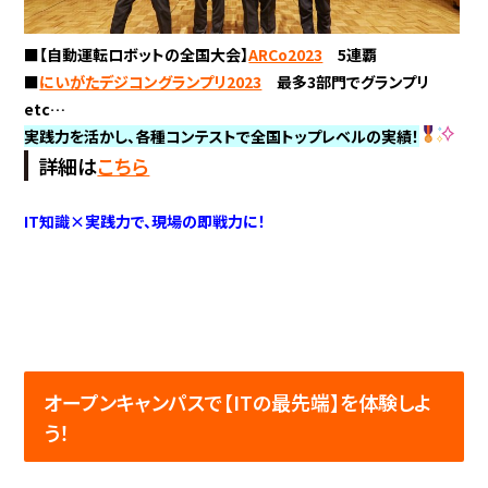
■【自動運転ロボットの全国大会】
ARCo2023
5連覇
■
にいがたデジコングランプリ2023
最多3部門でグランプリ
etc…
実践力を活かし、各種コンテストで全国トップレベルの実績！
詳細は
こちら
IT知識×実践力で、現場の即戦力に！
オープンキャンパスで【ITの最先端】を体験しよ
う！