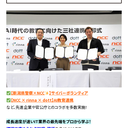
【新潟県警察×NCC
】サイバーボランティア
【NCC × rinna × dott】AI教育連携
など、先進企業や官公庁とのコラボを多数実施！
成長速度が速いIT業界の最先端をプロから学ぶ！