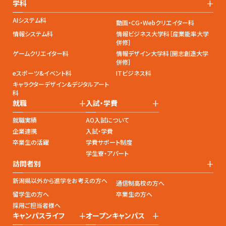
+
学科
AIシステム科
動画・CG・Webクリエイター科
情報システム科
情報ビジネス大学科［産業能率大学
併修］
ゲームクリエイター科
情報デザイン大学科［開志創造大学
併修］
eスポーツ&イベント科
ITビジネス科
キャラクターデザイン&デジタルアート
科
+
+
就職
入試・学費
就職実績
AO入試について
企業連携
入試・学費
卒業生の活躍
学費サポート制度
学生寮・アパート
+
訪問者別
新潟県以外から進学をお考えの方へ
通信制高校の方へ
留学生の方へ
卒業生の方へ
採用ご担当者様へ
+
+
キャンパスライフ
オープンキャンパス