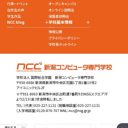
行事・イベント
オープンキャンパス
在校生の声
オンライン説明会
学生作品
保護者説明会
+
+
NCC blog
学校基本情報
情報公開
プライバシーポリシー
学校長ホットライン
学校法人 国際総合学園 新潟コンピュータ専門学校
〒950-0086 新潟県新潟市中央区花園1丁目1番15号2
アイコニックビル2F
※〒951-8063 新潟市中央区古町通7番町935NSGスクエア7F
より2/13（金）校舎移転しました
TEL：
（代表）025-227-1121
（就職相談室）025-227-1131
（入学相談室）0120-870-707 MAIL：
ncc@nsg.gr.jp