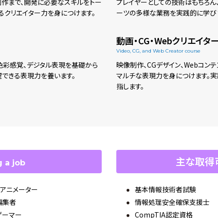
制作まで、開発に必要なスキルをトー
プレイヤーとしての技術はもちろん、
るクリエイター力を身につけます。
ーツの多様な業務を実践的に学び
動画・CG・Webクリエイタ
Video, CG, and Web Creator course
色彩感覚、デジタル表現を基礎から
映像制作、CGデザイン、Webコン
躍できる表現力を養います。
マルチな表現力を身につけます。実
指します。
主な取得
 a job
Gアニメーター
基本情報技術者試験
編集者
情報処理安全確保支援士
ゲーマー
CompTIA認定資格