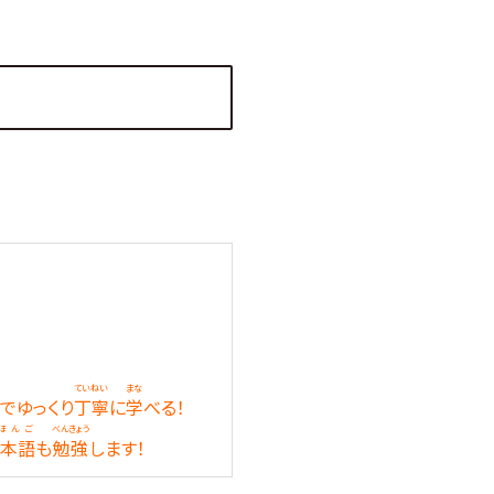
ていねい
まな
）でゆっくり
丁寧
に
学
べる！
ほんご
べんきょう
本語
も
勉強
します！