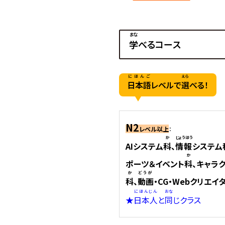
まな
学
べるコース
にほんご
えら
日本語
レベルで
選
べる！
N2
レベル以上
：
か
じょうほう
AIシステム
科
、
情報
システム
か
ポーツ＆イベント
科
、キャラ
か
どうが
科
、
動画
・CG・Webクリエイ
にほんじん
おな
★
日本人
と
同
じクラス