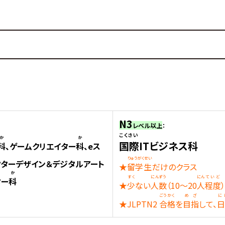
N3
レベル以上
：
こくさい
か
か
国際
ITビジネス科
科
、ゲームクリエイター
科
、eス
りゅうがくせい
クターデザイン＆デジタルアート
★
留学生
だけのクラス
か
すく
にんずう
にん
ていど
ター
科
★
少
ない
人数
（10～20
人
程度
ごうかく
めざ
に
★JLPTN2
合格
を
目指
して、
日