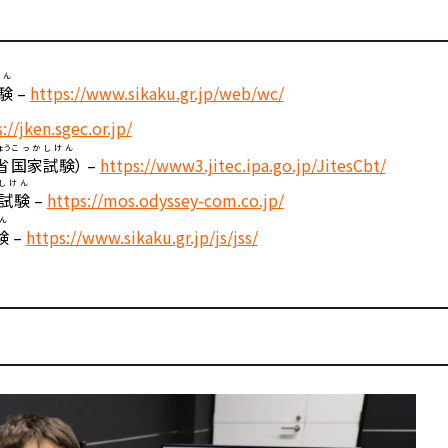
けん
験
–
https://www.sikaku.gr.jp/web/wc/
://jken.sgec.or.jp/
ょう
こっか
しけん
省
国家
試験
） –
https://www3.jitec.ipa.go.jp/JitesCbt/
しけん
試験
–
https://mos.odyssey-com.co.jp/
ん
験
–
https://www.sikaku.gr.jp/js/jss/