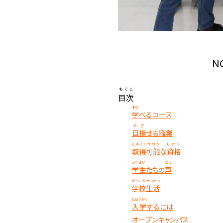
N
もくじ
目次
まな
学
べるコース
めざ
目指
せる職業
しゅとくかのう
しかく
取得可能
な
資格
がくせい
こえ
学生
たちの
声
がっこう
せいかつ
学校
生活
にゅうがく
入学
するには
オープンキャンパス