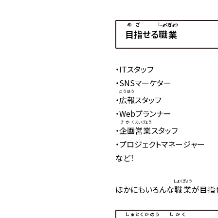
めざ
しょくぎょう
目指
せる
職業
・ITスタッフ
・SNSマーケター
こうほう
・
広報
スタッフ
・Webプランナー
きかく
えいぎょう
・
企画
営業
スタッフ
・プロジェクトマネージャー
など！
しょくぎょう
ほかにもいろんな
職業
が目指
しゅとくかのう
しかく