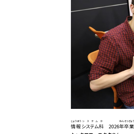
じょうほう
システム
か
ねん
そつぎょ
情報
システム
科
2026
年
卒