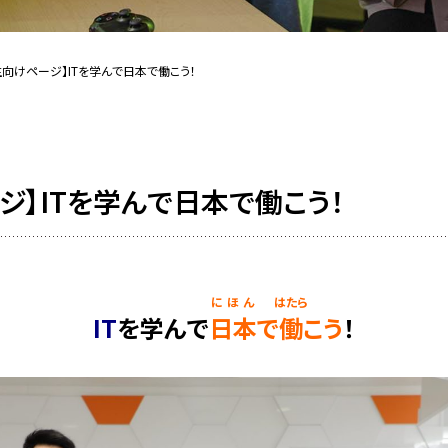
生向けページ】ITを学んで日本で働こう！
ジ】ITを学んで日本で働こう！
にほん
はたら
IT
を学んで
日本
で
働
こう
！