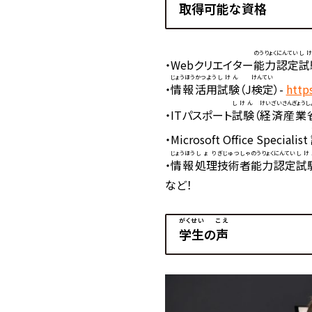
取得可能
な
資格
のうりょく
にんてい
し
・Webクリエイター
能力
認定
試
じょうほう
かつよう
しけん
けんてい
・
情報
活用
試験
（J
検定
）-
https
しけん
けいざいさんぎょうし
・ITパスポート
試験
（
経済産業
・Microsoft Office Specialist
じょうほう
しょり
ぎじゅつしゃ
のうりょく
にんてい
しけ
・
情報
処理
技術者
能力
認定
試
など！
がくせい
こえ
学生
の
声