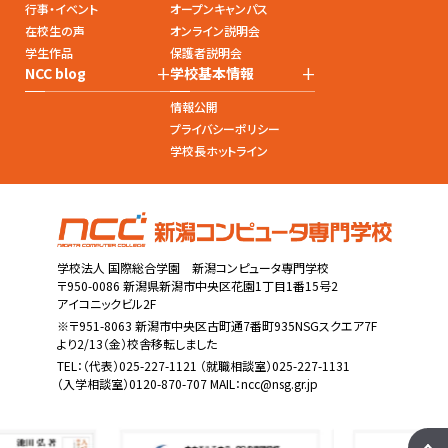
行事・イベント
オープンキャンパス
在校生の声
オンライン説明会
学生作品
保護者説明会
+
+
NCC blog
学校基本情報
情報公開
プライバシーポリシー
学校長ホットライン
学校法人 国際総合学園 新潟コンピュータ専門学校
〒950-0086 新潟県新潟市中央区花園1丁目1番15号2
アイコニックビル2F
※〒951-8063 新潟市中央区古町通7番町935NSGスクエア7F
より2/13（金）校舎移転しました
TEL：
（代表）025-227-1121
（就職相談室）025-227-1131
（入学相談室）0120-870-707 MAIL：
ncc@nsg.gr.jp