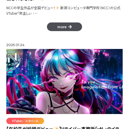
NCCの学生作品が全国デビュー！
新潟コンピュータ専門学校（NCC）の公式
VTuber「笑主しぃ ･･･
more
2025.01.24
VTuber／メタバース
【在校生が絵師デビュー
】Vライバー事務所「uN.」のイラ