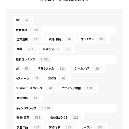
OC
4
教育実績
793
企業連携
121
資格・検定
16
コンテスト
353
就職
272
卒業生VOICE
32
最新コンテンツ
2,402
AI
85
情報システム
111
ゲーム／VR
89
eスポーツ
71
3DCG
65
VTuber／メタバース
70
デザイン／映像
108
大学併修
41
キャンパスライフ
2,019
授業・実習
585
在校生VOICE
229
学生作品
463
学校行事
123
サークル
158