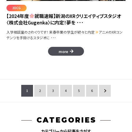
3DCG
【2024年度
就職速報】新潟のXRクリエイティブスタジオ
〈株式会社Gugenka〉に内定！夢を ･･･
入学相談室のさわぐりです！ 来春卒業の学生が続々と内定
アニメのXRコン
テンツを手掛けるスタジオに ･･･
more
1
2
3
4
5
6
»
CATEGORIES
カテゴリーから記事をさがす