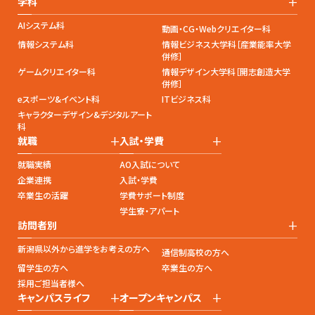
+
学科
AIシステム科
動画・CG・Webクリエイター科
情報システム科
情報ビジネス大学科［産業能率大学
併修］
ゲームクリエイター科
情報デザイン大学科［開志創造大学
併修］
eスポーツ&イベント科
ITビジネス科
キャラクターデザイン&デジタルアート
科
+
+
就職
入試・学費
就職実績
AO入試について
企業連携
入試・学費
卒業生の活躍
学費サポート制度
学生寮・アパート
+
訪問者別
新潟県以外から進学をお考えの方へ
通信制高校の方へ
留学生の方へ
卒業生の方へ
採用ご担当者様へ
+
+
キャンパスライフ
オープンキャンパス