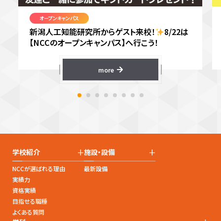
オープンキャンパス
新潟人工知能研究所からゲスト来校！
8/22は
【NCCのオープンキャンパス】へ行こう！
more
+
+
学校紹介
施設・設備
NCCが選ばれる理由
最新設備
実績力
資格実績
目指せる職種
よくある質問