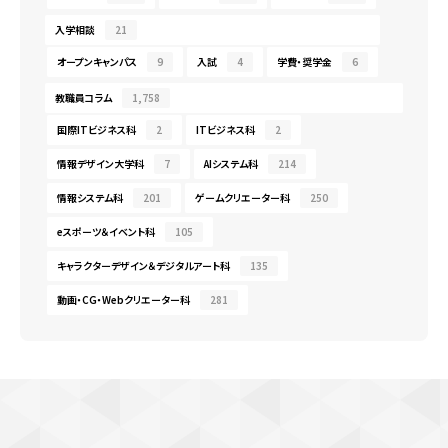
入学相談
21
オープンキャンパス
9
入試
4
学費・奨学金
6
教職員コラム
1,758
国際ITビジネス科
2
ITビジネス科
2
情報デザイン大学科
7
AIシステム科
214
情報システム科
201
ゲームクリエーター科
250
eスポーツ＆イベント科
105
キャラクターデザイン＆デジタルアート科
135
動画・CG・Webクリエーター科
281