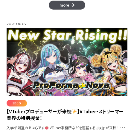
more
2025.06.07
3DCG
【VTuberプロデューサーが来校
】VTuber・ストリーマー
業界の特別授業！
入学相談室のえはらです
VTuber事務所などを運営する、jig.jpが来校！ ･･･