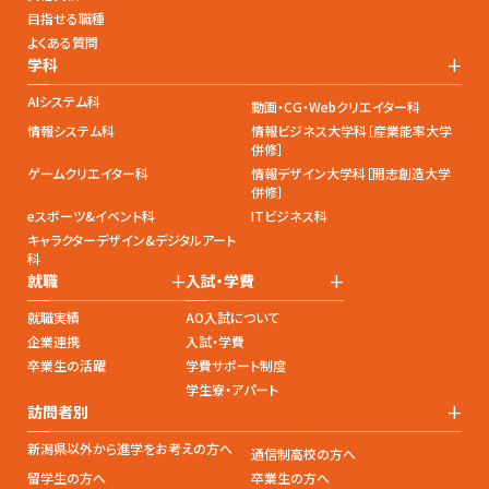
目指せる職種
よくある質問
+
学科
AIシステム科
動画・CG・Webクリエイター科
情報システム科
情報ビジネス大学科［産業能率大学
併修］
ゲームクリエイター科
情報デザイン大学科［開志創造大学
併修］
eスポーツ&イベント科
ITビジネス科
キャラクターデザイン&デジタルアート
科
+
+
就職
入試・学費
就職実績
AO入試について
企業連携
入試・学費
卒業生の活躍
学費サポート制度
学生寮・アパート
+
訪問者別
新潟県以外から進学をお考えの方へ
通信制高校の方へ
留学生の方へ
卒業生の方へ