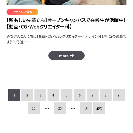
デザイン／映像
【頼もしい先輩たち】オープンキャンパスで在校生が活躍中！
【動画・CG・Webクリエイター科】
みなさんこんにちは！動画・CG・Webクリエイター科デザイン分野担当の須藤で
す(*'▽') 進 ･･･
more
1
2
3
4
5
6
7
8
9
10
20
»
最後