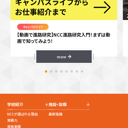
キャンパスライフ
【動画で進路研究】NCC進路研究入門！まずは動
画で知ってみよう！
more
+
+
学校紹介
施設・設備
NCCが選ばれる理由
最新設備
実績力
資格実績