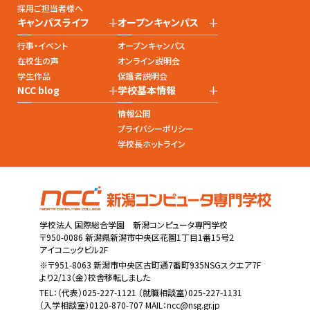
採用ご担当者様へ
+
+
キャンパスライフ
オープンキャンパス
行事・イベント
オープンキャンパス
在校生の声
オンライン説明会
学生作品
保護者説明会
+
+
NCC blog
学校基本情報
情報公開
プライバシーポリシー
学校長ホットライン
学校法人 国際総合学園 新潟コンピュータ専門学校
〒950-0086 新潟県新潟市中央区花園1丁目1番15号2
アイコニックビル2F
※〒951-8063 新潟市中央区古町通7番町935NSGスクエア7F
より2/13（金）校舎移転しました
TEL：
（代表）025-227-1121
（就職相談室）025-227-1131
（入学相談室）0120-870-707 MAIL：
ncc@nsg.gr.jp