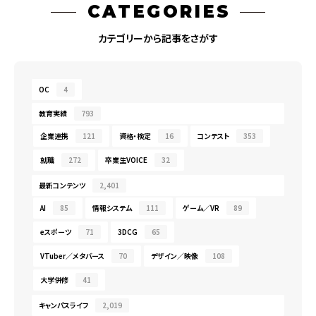
CATEGORIES
カテゴリーから記事をさがす
OC
4
教育実績
793
企業連携
121
資格・検定
16
コンテスト
353
就職
272
卒業生VOICE
32
最新コンテンツ
2,401
AI
85
情報システム
111
ゲーム／VR
89
eスポーツ
71
3DCG
65
VTuber／メタバース
70
デザイン／映像
108
大学併修
41
キャンパスライフ
2,019