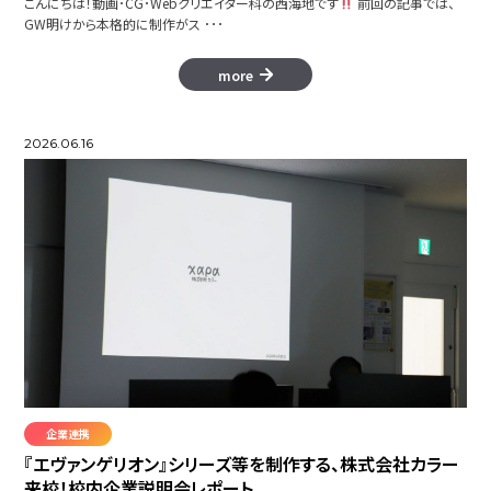
こんにちは！動画･CG･Webクリエイター科の西海地です
前回の記事では、
GW明けから本格的に制作がス ･･･
more
2026.06.16
企業連携
『エヴァンゲリオン』シリーズ等を制作する、株式会社カラー
来校！校内企業説明会レポート