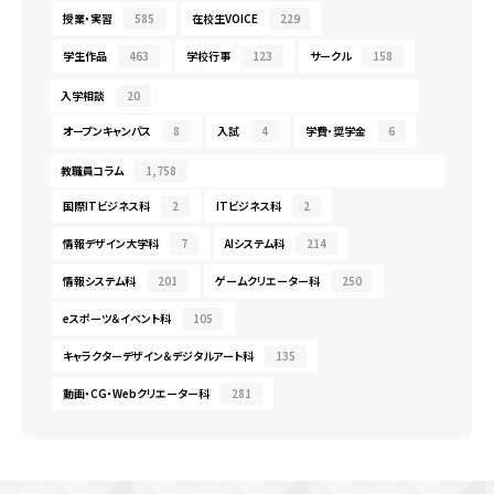
授業・実習
585
在校生VOICE
229
学生作品
463
学校行事
123
サークル
158
入学相談
20
オープンキャンパス
8
入試
4
学費・奨学金
6
教職員コラム
1,758
国際ITビジネス科
2
ITビジネス科
2
情報デザイン大学科
7
AIシステム科
214
情報システム科
201
ゲームクリエーター科
250
eスポーツ＆イベント科
105
キャラクターデザイン＆デジタルアート科
135
動画・CG・Webクリエーター科
281