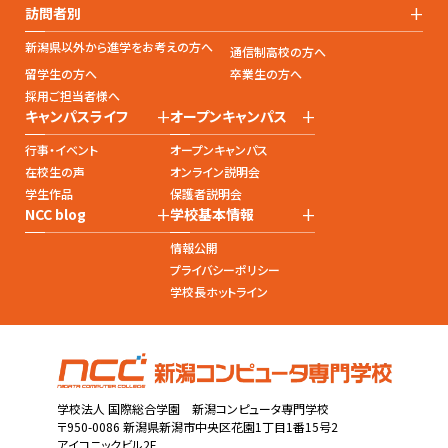
+
訪問者別
新潟県以外から進学をお考えの方へ
通信制高校の方へ
留学生の方へ
卒業生の方へ
採用ご担当者様へ
+
+
キャンパスライフ
オープンキャンパス
行事・イベント
オープンキャンパス
在校生の声
オンライン説明会
学生作品
保護者説明会
+
+
NCC blog
学校基本情報
情報公開
プライバシーポリシー
学校長ホットライン
学校法人 国際総合学園 新潟コンピュータ専門学校
〒950-0086 新潟県新潟市中央区花園1丁目1番15号2
アイコニックビル2F