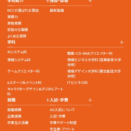
+
+
学校紹介
施設・設備
NCCが選ばれる理由
最新設備
実績力
資格実績
目指せる職種
よくある質問
+
学科
AIシステム科
動画・CG・Webクリエイター科
情報システム科
情報ビジネス大学科［産業能率大学
併修］
ゲームクリエイター科
情報デザイン大学科［開志創造大学
併修］
eスポーツ&イベント科
ITビジネス科
キャラクターデザイン&デジタルアート
科
+
+
就職
入試・学費
就職実績
AO入試について
企業連携
入試・学費
卒業生の活躍
学費サポート制度
学生寮・アパート