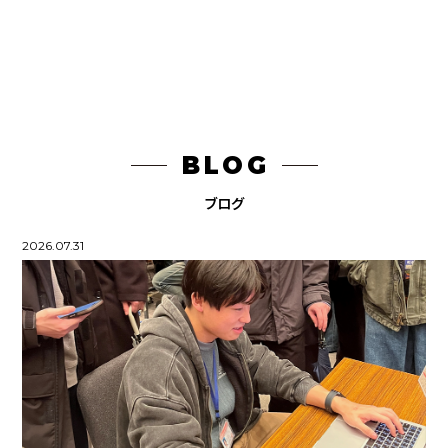
昼ごはん何にしようかな
作品をタッチして拡大！
compensation
BLOG
DragDragDragWire
ブログ
2026.07.31
PCの中で行われていること掃除編
KEN'S BURGER PR