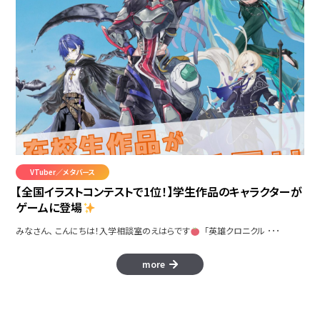
VTuber／メタバース
Caralos
【全国イラストコンテストで1位！】学生作品のキャラクターが
ゲームに登場
みなさん、 こんにちは！入学相談室のえはらです
「英雄クロニクル ･･･
more