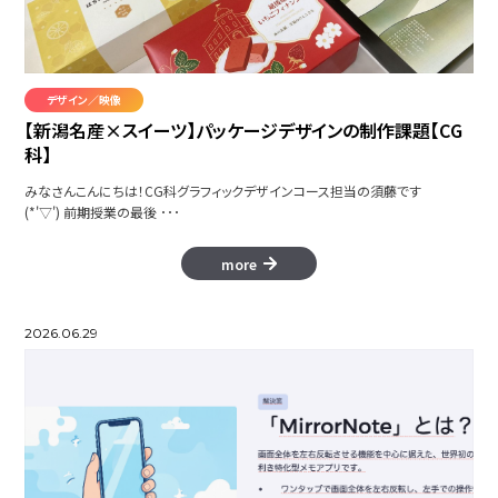
デザイン／映像
美しい村 弥彦
【新潟名産×スイーツ】パッケージデザインの制作課題【CG
科】
ニャくすてんド
みなさんこんにちは！CG科グラフィックデザインコース担当の須藤です
(*'▽') 前期授業の最後 ･･･
more
パルクール
2026.06.29
RAI PV
愚羅毘帝