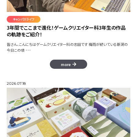
GlowSeeker
キャンパスライフ
3年間でここまで進化！ゲームクリエイター科3年生の作品
の軌跡をご紹介！
僕だけの世界
皆さん、こんにちはゲームクリエイター科の志田です 梅雨が続いている新潟の
今日この頃 ･･･
more
とある学生の一日～しゃがみによる
健康～
2026.07.18
HAMUND
アニメーション集