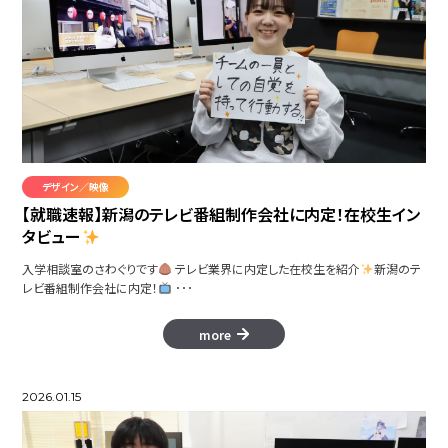
カチコチふわっぷ
ファンタジー GameEffect
デザイン／映像
【就職速報】新潟のテレビ番組制作会社に内定！在校生イン
タビュー
Frei
入学相談室のさわぐりです
テレビ業界に内定した在校生を紹介
新潟のテ
レビ番組制作会社に内定！
･･･
くにゃっとくれいず
more
2026.01.15
アニフェクト