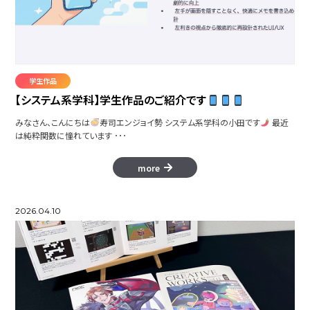
Colormity
学生作品
【システム系学科】学生作品のご紹介です
みなさん、こんにちは
寿司エンジョイ勢 システム系学科の小田です
最近
は純粋関数に憧れています ･･･
more NIIGATA
more
タイムレス アクトレス
2026.04.10
Don'tBe