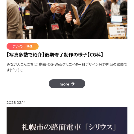
恋のイメージ
Slovoid
デザイン／映像
Batala Trejnado
【写真多数で紹介】後期修了制作の様子【CG科】
みなさんこんにちは！動画・CG・Webクリエイター科デザイン分野担当の須藤で
す(*’▽’) C ･･･
more
variousスマートフォンCM
2026.02.14
Hoppin' Froppy