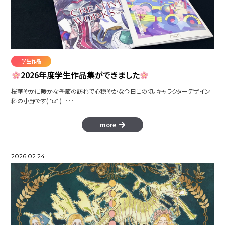
本を読む、世界が広がる
CUSTOM TANK
学生作品
2026年度学生作品集ができました
桜華やかに暖かな季節の訪れで心穏やかな今日この頃。キャラクターデザイン
astron
科の小野です( ˘ω˘ ) ･･･
more
2026.02.24
WINTER SPORTS
矢術師