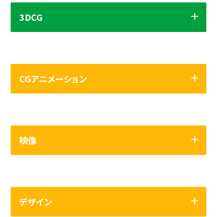
3DCG
てんくる
作品をタッチして拡大！
CGアニメーション
映像
マチ投げ！ぼ～え～前線
デザイン