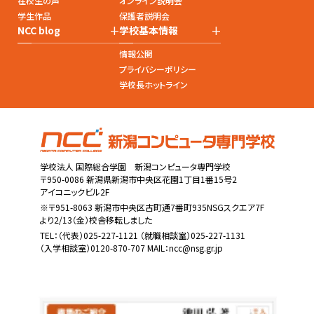
在校生の声
オンライン説明会
学生作品
保護者説明会
+
+
NCC blog
学校基本情報
情報公開
プライバシーポリシー
学校長ホットライン
学校法人 国際総合学園 新潟コンピュータ専門学校
〒950-0086 新潟県新潟市中央区花園1丁目1番15号2
アイコニックビル2F
※〒951-8063 新潟市中央区古町通7番町935NSGスクエア7F
より2/13（金）校舎移転しました
TEL：
（代表）025-227-1121
（就職相談室）025-227-1131
（入学相談室）0120-870-707 MAIL：
ncc@nsg.gr.jp