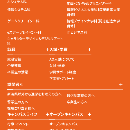
AIシステム科
動画・CG・Webクリエイター科
情報システム科
情報ビジネス大学科［産業能率大学
併修］
ゲームクリエイター科
情報デザイン大学科［開志創造大学
併修］
eスポーツ&イベント科
ITビジネス科
キャラクターデザイン&デジタルアート
科
+
+
就職
入試・学費
就職実績
AO入試について
企業連携
入試・学費
卒業生の活躍
学費サポート制度
学生寮・アパート
+
訪問者別
新潟県以外から進学をお考えの方へ
通信制高校の方へ
留学生の方へ
卒業生の方へ
採用ご担当者様へ
+
+
キャンパスライフ
オープンキャンパス
行事・イベント
オープンキャンパス