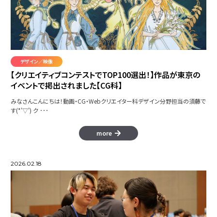
つづく。
デザイン／映像
【クリエイティブコンテストでTOP100選出！】作品が東京の
イベントで掲出されました【CG科】
CONNECT コネクト
みなさんこんにちは！動画・CG・Webクリエイター科デザイン分野担当の須藤で
Produce AdobeExpress
す(*'▽') ク ･･･
more
3DCGアニメーション集
2026.02.18