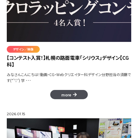
モーション集
Circle
デザイン／映像
フワッとパニックサーカス
【コンテスト入賞！】札幌の路面電車「シリウス」デザイン【CG
科】
みなさんこんにちは！動画・CG・Webクリエイター科デザイン分野担当の須藤で
す(*'▽') 学 ･･･
Parkour
more
2026.01.15
morningbroll