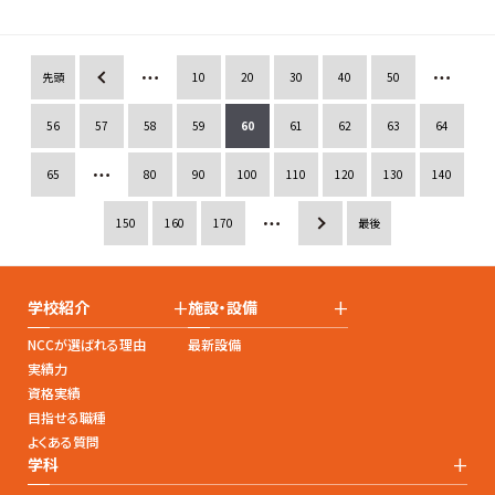
more
先頭
«
10
20
30
40
50
56
57
58
59
60
61
62
63
64
65
80
90
100
110
120
130
140
150
160
170
»
最後
+
+
学校紹介
施設・設備
NCCが選ばれる理由
最新設備
実績力
資格実績
目指せる職種
よくある質問
+
学科