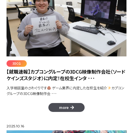
PRISMFLASH
3DCG
【就職速報】カプコングループの3DCG映像制作会社〈ソード
ケインズスタジオ〉に内定！在校生インタ ･･･
入学相談室のさわぐりです
ゲーム業界に内定した在校生を紹介
カプコン
グループの3DCG映像制作会 ･･･
more
SHAPE LINE
2025.10.16