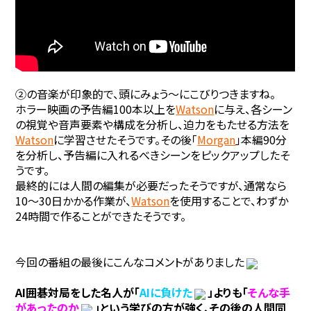
②の音楽が印象的で、頭にみょう～にこびりつきますね。
ホラー映画の予告編100本以上を
Watson
に与え、各シーン
の視覚や音声要素や構成を分析し、迫力をもたせる方法を
Watson
に学習させたそうです。その後「
Morgan
」本編90分
を分析し、予告編に入れるべきシーンをピックアップしたそ
うです。
最終的には人間の編集が必要だったそうですが、通常なら
10～30日かかる作業が、
Watson
を使用することで、わずか
24時間で作ることができたそうです。
今回の番組の最後にこんなコメントがありました
AI囲碁対局をした名人が「
AIに負けた
」よりも「
そんな手
があったのか
」という学びの方が強く、その後の人間同