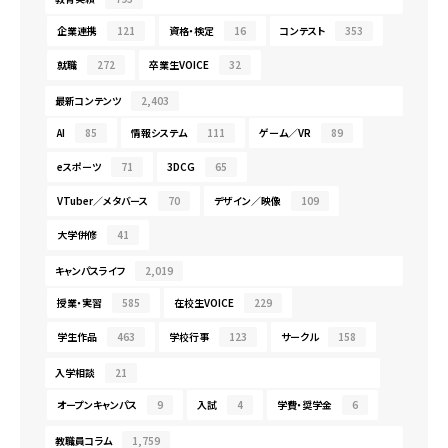
企業連携
121
資格・検定
16
コンテスト
353
就職
272
卒業生VOICE
32
最新コンテンツ
2,403
AI
85
情報システム
111
ゲーム／VR
89
eスポーツ
71
3DCG
65
VTuber／メタバース
70
デザイン／映像
109
大学併修
41
キャンパスライフ
2,019
授業・実習
585
在校生VOICE
229
学生作品
463
学校行事
123
サークル
158
入学相談
21
オープンキャンパス
9
入試
4
学費・奨学金
6
教職員コラム
1,759