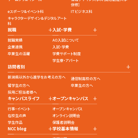
併修］
eスポーツ&イベント科
ITビジネス科
キャラクターデザイン&デジタルアート
科
+
+
就職
入試・学費
就職実績
AO入試について
企業連携
入試・学費
卒業生の活躍
学費サポート制度
学生寮・アパート
+
訪問者別
新潟県以外から進学をお考えの方へ
通信制高校の方へ
留学生の方へ
卒業生の方へ
採用ご担当者様へ
+
+
キャンパスライフ
オープンキャンパス
行事・イベント
オープンキャンパス
在校生の声
オンライン説明会
学生作品
保護者説明会
+
+
NCC blog
学校基本情報