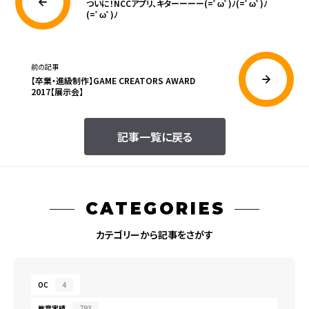
ついに！NCCアプリ、キターーーー(=ﾟωﾟ)ﾉ(=ﾟωﾟ)ﾉ
(=ﾟωﾟ)ﾉ
前の記事
【卒業・進級制作】GAME CREATORS AWARD
2017【展示会】
記事一覧に戻る
CATEGORIES
カテゴリーから記事をさがす
OC
4
教育実績
793