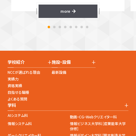
more
+
+
学校紹介
施設・設備
NCCが選ばれる理由
最新設備
実績力
資格実績
目指せる職種
よくある質問
+
学科
AIシステム科
動画・CG・Webクリエイター科
情報システム科
情報ビジネス大学科［産業能率大学
併修］
ゲームクリエイター科
情報デザイン大学科［開志創造大学