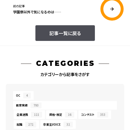
前の記事
学園祭以外で気になるのは……
記事一覧に戻る
CATEGORIES
カテゴリーから記事をさがす
OC
4
教育実績
793
企業連携
121
資格・検定
16
コンテスト
353
就職
272
卒業生VOICE
32