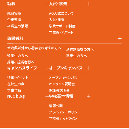
+
+
就職
入試・学費
就職実績
AO入試について
企業連携
入試・学費
卒業生の活躍
学費サポート制度
学生寮・アパート
+
訪問者別
新潟県以外から進学をお考えの方へ
通信制高校の方へ
留学生の方へ
卒業生の方へ
採用ご担当者様へ
+
+
キャンパスライフ
オープンキャンパス
行事・イベント
オープンキャンパス
在校生の声
オンライン説明会
学生作品
保護者説明会
+
+
NCC blog
学校基本情報
情報公開
プライバシーポリシー
学校長ホットライン