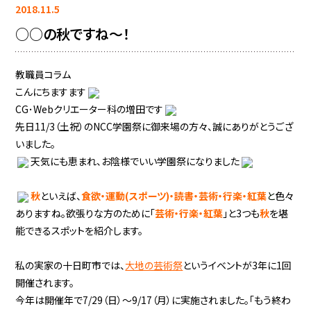
2018.11.5
○○の秋ですね～！
教職員コラム
こんにちますます
CG･Webクリエーター科の増田です
先日11/3（土祝）のNCC学園祭に御来場の方々、誠にありがとうござ
いました。
天気にも恵まれ、お陰様でいい学園祭になりました
秋
といえば、
食欲・運動(スポーツ)・読書・芸術・行楽・紅葉
と
色々
ありますね。欲張りな方のために「
芸術・行楽・紅葉
」と3つも
秋
を堪
能できるスポットを紹介します。
私の実家の十日町市では、
大地の芸術祭
というイベントが3年に1回
開催されます。
今年は開催年で7/29（日）～9/17（月）に実施されました。「もう終わ