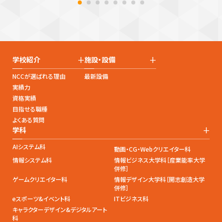
+
+
学校紹介
施設・設備
NCCが選ばれる理由
最新設備
実績力
資格実績
目指せる職種
よくある質問
+
学科
AIシステム科
動画・CG・Webクリエイター科
情報システム科
情報ビジネス大学科［産業能率大学
併修］
ゲームクリエイター科
情報デザイン大学科［開志創造大学
併修］
eスポーツ&イベント科
ITビジネス科
キャラクターデザイン&デジタルアート
科