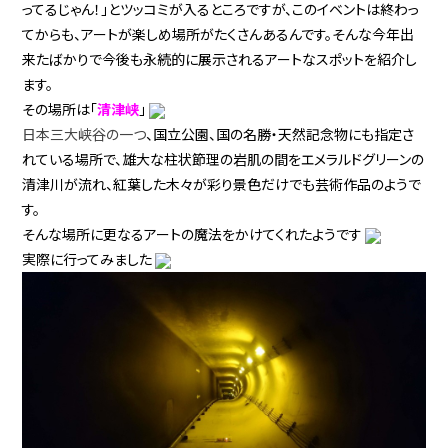
ってるじゃん！」とツッコミが入るところですが、このイベントは終わっ
てからも、アートが楽しめ場所がたくさんあるんです。そんな今年出
来たばかりで今後も永続的に展示されるアートなスポットを紹介し
ます。
その場所は「
清津峡
」
日本三大峡谷の一つ
、国立公園、
国の名勝・天然記念物にも指定さ
れている場所で、雄大な柱状節理の岩肌の間をエメラルドグリーンの
清津川が流れ、紅葉した木々が彩り景色だけでも芸術作品のようで
す。
そんな場所に更なるアートの魔法をかけてくれたようです
実際に行ってみました