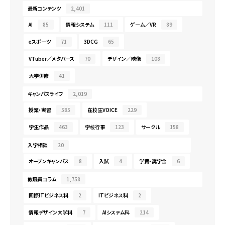
最新コンテンツ
2,401
AI
85
情報システム
111
ゲーム／VR
89
eスポーツ
71
3DCG
65
VTuber／メタバース
70
デザイン／映像
108
大学併修
41
キャンパスライフ
2,019
授業・実習
585
在校生VOICE
229
学生作品
463
学校行事
123
サークル
158
入学相談
20
オープンキャンパス
8
入試
4
学費・奨学金
6
教職員コラム
1,758
国際ITビジネス科
2
ITビジネス科
2
情報デザイン大学科
7
AIシステム科
214