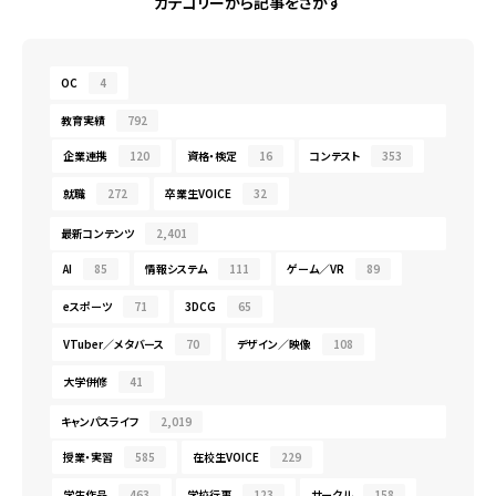
カテゴリーから記事をさがす
OC
4
教育実績
792
企業連携
120
資格・検定
16
コンテスト
353
就職
272
卒業生VOICE
32
最新コンテンツ
2,401
AI
85
情報システム
111
ゲーム／VR
89
eスポーツ
71
3DCG
65
VTuber／メタバース
70
デザイン／映像
108
大学併修
41
キャンパスライフ
2,019
授業・実習
585
在校生VOICE
229
学生作品
463
学校行事
123
サークル
158