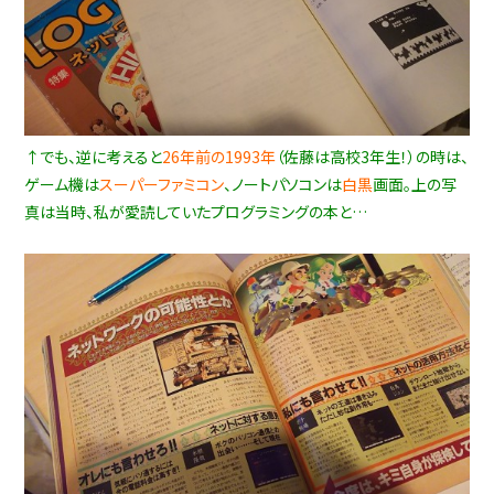
↑でも、逆に考えると
26年前の1993年
（佐藤は高校3年生！）の時は、
ゲーム機は
スーパーファミコン
、ノートパソコンは
白黒
画面。上の写
真は当時、私が愛読していたプログラミングの本と…