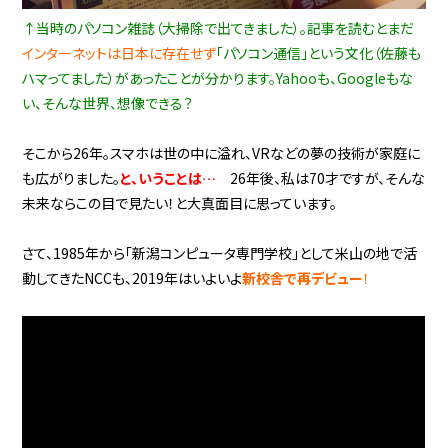
↑当時のパソコン雑誌（大掃除で出てきました）。記事を読むとまだ
インターネットは日本に存在せず
「パソコン通信」という文化（佐藤も
ハマってました）があったことが分かります。Yahooも、Googleもな
い、そんな世界、想像できる？
そこから26年。スマホは世の中に溢れ、VRなどの夢の技術が家庭に
も広がりました。
と、いうことは…
26年後、私は70才ですが、そんな
未来ならこの目で見たい！と大真面目に思っています。
さて、1985年から「新潟コンピュータ専門学校」として米山の地で活
動してきたNCCも、2019年はいよいよ
新校舎で再デビュー
！