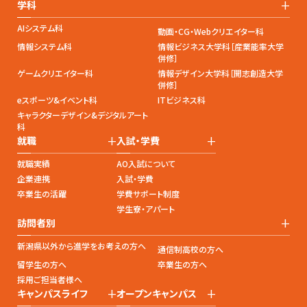
+
学科
AIシステム科
動画・CG・Webクリエイター科
情報システム科
情報ビジネス大学科［産業能率大学
併修］
ゲームクリエイター科
情報デザイン大学科［開志創造大学
併修］
eスポーツ&イベント科
ITビジネス科
キャラクターデザイン&デジタルアート
科
+
+
就職
入試・学費
就職実績
AO入試について
企業連携
入試・学費
卒業生の活躍
学費サポート制度
学生寮・アパート
+
訪問者別
新潟県以外から進学をお考えの方へ
通信制高校の方へ
留学生の方へ
卒業生の方へ
採用ご担当者様へ
+
+
キャンパスライフ
オープンキャンパス