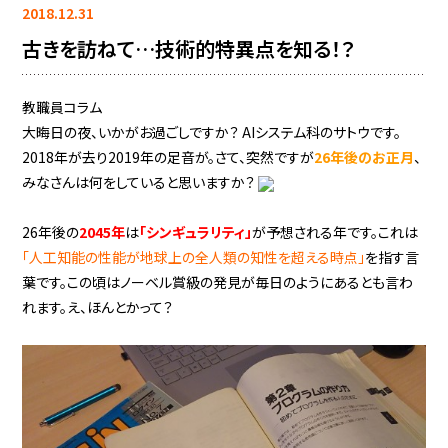
2018.12.31
古きを訪ねて…技術的特異点を知る！？
教職員コラム
大晦日の夜、いかがお過ごしですか？ AIシステム科のサトウです。
2018年が去り2019年の足音が。さて、突然ですが
26年後のお正月
、
みなさんは何をしていると思いますか？
26年後の
2045年
は
「シンギュラリティ」
が予想される年です。これは
「人工知能の性能が地球上の全人類の知性を超える時点」
を指す言
葉です。この頃はノーベル賞級の発見が毎日のようにあるとも言わ
れます。え、ほんとかって？