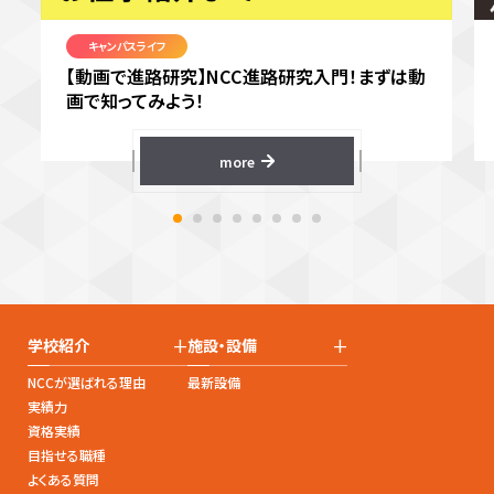
キャンパスライフ
【動画で進路研究】NCC進路研究入門！まずは動
画で知ってみよう！
more
+
+
学校紹介
施設・設備
NCCが選ばれる理由
最新設備
実績力
資格実績
目指せる職種
よくある質問