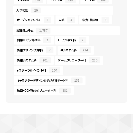
入学相談
20
オープンキャンパス
8
入試
4
学費・奨学金
6
教職員コラム
1,757
国際ITビジネス科
2
ITビジネス科
2
情報デザイン大学科
7
AIシステム科
214
情報システム科
201
ゲームクリエーター科
250
eスポーツ＆イベント科
104
キャラクターデザイン＆デジタルアート科
135
動画・CG・Webクリエーター科
281