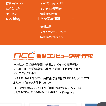
行事・イベント
オープンキャンパス
在校生の声
オンライン説明会
学生作品
保護者説明会
+
+
NCC blog
学校基本情報
情報公開
プライバシーポリシー
学校長ホットライン
学校法人 国際総合学園 新潟コンピュータ専門学校
〒950-0086 新潟県新潟市中央区花園1丁目1番15号2
アイコニックビル2F
※〒951-8063 新潟市中央区古町通7番町935NSGスクエア7F
より2/13（金）校舎移転しました
TEL：
（代表）025-227-1121
（就職相談室）025-227-1131
（入学相談室）0120-870-707 MAIL：
ncc@nsg.gr.jp