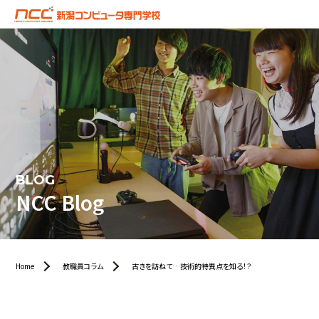
BLOG
NCC Blog
Home
教職員コラム
古きを訪ねて…技術的特異点を知る！？