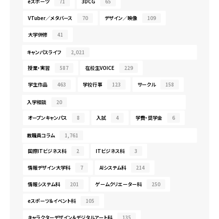
eスポーツ
71
3DCG
65
VTuber／メタバース
70
デザイン／映像
109
大学併修
41
キャンパスライフ
2,021
授業・実習
587
在校生VOICE
229
学生作品
463
学校行事
123
サークル
158
入学相談
20
オープンキャンパス
8
入試
4
学費・奨学金
6
教職員コラム
1,761
国際ITビジネス科
2
ITビジネス科
3
情報デザイン大学科
7
AIシステム科
214
情報システム科
201
ゲームクリエーター科
250
eスポーツ＆イベント科
105
キャラクターデザイン＆デジタルアート科
135