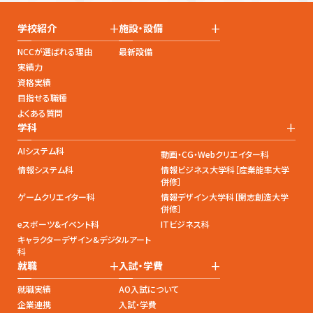
+
+
学校紹介
施設・設備
NCCが選ばれる理由
最新設備
実績力
資格実績
目指せる職種
よくある質問
+
学科
AIシステム科
動画・CG・Webクリエイター科
情報システム科
情報ビジネス大学科［産業能率大学
併修］
ゲームクリエイター科
情報デザイン大学科［開志創造大学
併修］
eスポーツ&イベント科
ITビジネス科
キャラクターデザイン&デジタルアート
科
+
+
就職
入試・学費
就職実績
AO入試について
企業連携
入試・学費