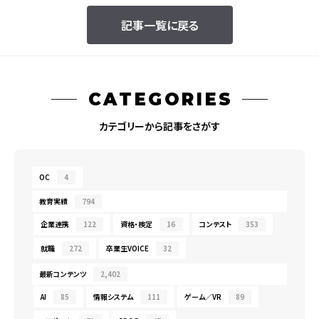
記事一覧に戻る
CATEGORIES
カテゴリーから記事をさがす
OC
4
教育実績
794
企業連携
122
資格・検定
16
コンテスト
353
就職
272
卒業生VOICE
32
最新コンテンツ
2,402
AI
85
情報システム
111
ゲーム／VR
89