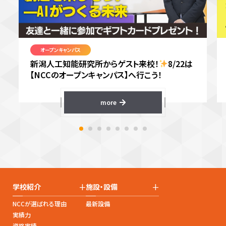
オープンキャンパス
新潟人工知能研究所からゲスト来校！
8/22は
【NCCのオープンキャンパス】へ行こう！
more
+
+
学校紹介
施設・設備
NCCが選ばれる理由
最新設備
実績力
資格実績