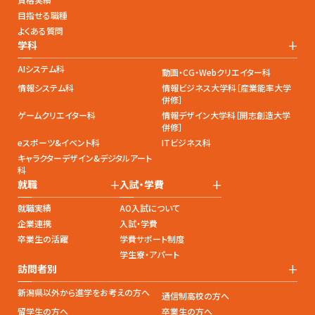
目指せる職種
よくある質問
+
学科
AIシステム科
動画・CG・Webクリエイター科
情報システム科
情報ビジネス大学科［産業能率大学
併修］
ゲームクリエイター科
情報デザイン大学科［開志創造大学
併修］
eスポーツ&イベント科
ITビジネス科
キャラクターデザイン&デジタルアート
科
+
+
就職
入試・学費
就職実績
AO入試について
企業連携
入試・学費
卒業生の活躍
学費サポート制度
学生寮・アパート
+
訪問者別
新潟県以外から進学をお考えの方へ
通信制高校の方へ
留学生の方へ
卒業生の方へ