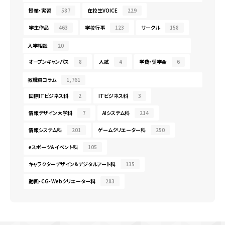
授業・実習
587
在校生VOICE
229
学生作品
463
学校行事
123
サークル
158
入学相談
20
オープンキャンパス
8
入試
4
学費・奨学金
6
教職員コラム
1,761
国際ITビジネス科
2
ITビジネス科
3
情報デザイン大学科
7
AIシステム科
214
情報システム科
201
ゲームクリエーター科
250
eスポーツ＆イベント科
105
キャラクターデザイン＆デジタルアート科
135
動画・CG・Webクリエーター科
283