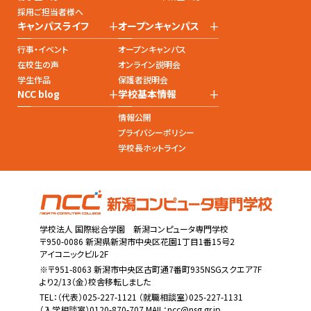
採用ご担当者様へ
+
+
キャンパスライフ
オープンキャンパス
行事・イベント
オープンキャンパス
在校生の声
オンライン説明会
学生作品
保護者説明会
+
+
NCC blog
学校基本情報
情報公開
プライバシーポリシー
学校長ホットライン
学校法人 国際総合学園 新潟コンピュータ専門学校
〒950-0086 新潟県新潟市中央区花園1丁目1番15号2
アイコニックビル2F
※〒951-8063 新潟市中央区古町通7番町935NSGスクエア7F
より2/13（金）校舎移転しました
TEL：
（代表）025-227-1121
（就職相談室）025-227-1131
（入学相談室）0120-870-707 MAIL：
ncc@nsg.gr.jp