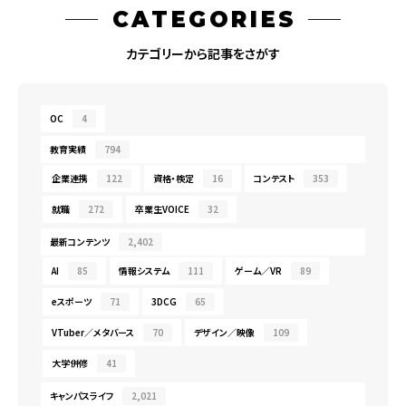
CATEGORIES
カテゴリーから記事をさがす
OC
4
教育実績
794
企業連携
122
資格・検定
16
コンテスト
353
就職
272
卒業生VOICE
32
最新コンテンツ
2,402
AI
85
情報システム
111
ゲーム／VR
89
eスポーツ
71
3DCG
65
VTuber／メタバース
70
デザイン／映像
109
大学併修
41
キャンパスライフ
2,021