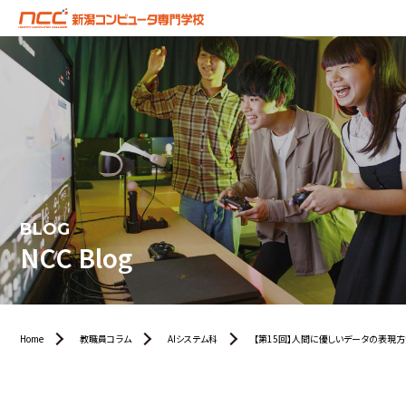
BLOG
NCC Blog
Home
教職員コラム
AIシステム科
【第15回】人間に優しいデータの表現方法