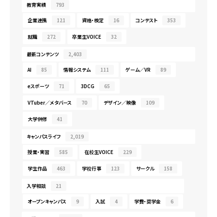
教育実績
793
企業連携
121
資格・検定
16
コンテスト
353
就職
272
卒業生VOICE
32
最新コンテンツ
2,403
AI
85
情報システム
111
ゲーム／VR
89
eスポーツ
71
3DCG
65
VTuber／メタバース
70
デザイン／映像
109
大学併修
41
キャンパスライフ
2,019
授業・実習
585
在校生VOICE
229
学生作品
463
学校行事
123
サークル
158
入学相談
21
オープンキャンパス
9
入試
4
学費・奨学金
6