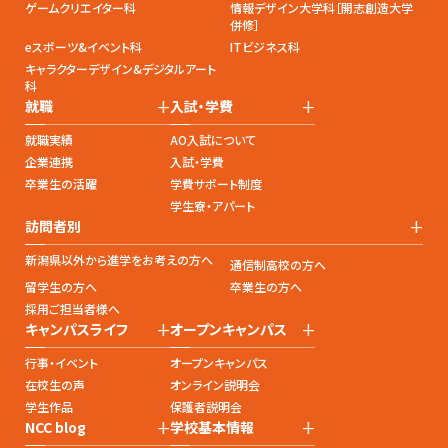
ゲームクリエイター科
情報デザイン大学科［開志創造大学
併修］
eスポーツ&イベント科
ITビジネス科
キャラクターデザイン&デジタルアート
科
+
+
就職
入試・学費
就職実績
AO入試について
企業連携
入試・学費
卒業生の活躍
学費サポート制度
学生寮・アパート
+
訪問者別
新潟県以外から進学をお考えの方へ
通信制高校の方へ
留学生の方へ
卒業生の方へ
採用ご担当者様へ
+
+
キャンパスライフ
オープンキャンパス
行事・イベント
オープンキャンパス
在校生の声
オンライン説明会
学生作品
保護者説明会
+
+
NCC blog
学校基本情報