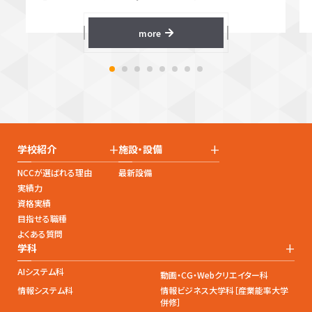
more
+
+
学校紹介
施設・設備
NCCが選ばれる理由
最新設備
実績力
資格実績
目指せる職種
よくある質問
+
学科
AIシステム科
動画・CG・Webクリエイター科
情報システム科
情報ビジネス大学科［産業能率大学
併修］