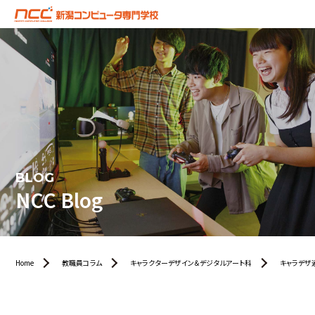
BLOG
NCC Blog
Home
教職員コラム
キャラクターデザイン＆デジタルアート科
キャラデザ通