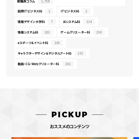
教職員コラム
1,759
国際ITビジネス科
2
ITビジネス科
2
情報デザイン大学科
7
AIシステム科
214
情報システム科
201
ゲームクリエーター科
250
eスポーツ＆イベント科
105
キャラクターデザイン＆デジタルアート科
135
動画・CG・Webクリエーター科
282
PICKUP
おススメのコンテンツ