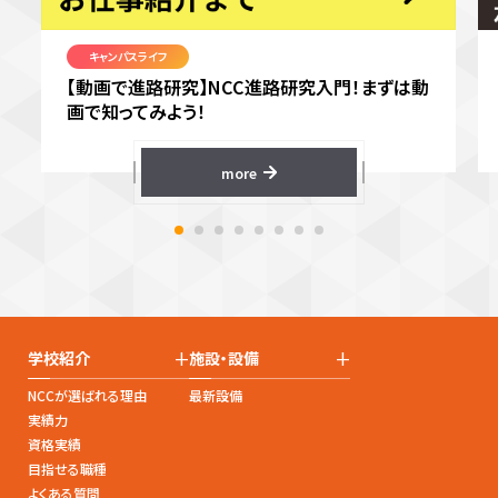
キャンパスライフ
【動画で進路研究】NCC進路研究入門！まずは動
画で知ってみよう！
more
+
+
学校紹介
施設・設備
NCCが選ばれる理由
最新設備
実績力
資格実績
目指せる職種
よくある質問