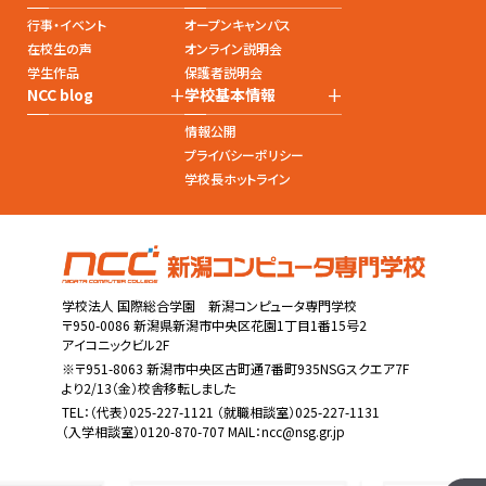
行事・イベント
オープンキャンパス
在校生の声
オンライン説明会
学生作品
保護者説明会
+
+
NCC blog
学校基本情報
情報公開
プライバシーポリシー
学校長ホットライン
学校法人 国際総合学園 新潟コンピュータ専門学校
〒950-0086 新潟県新潟市中央区花園1丁目1番15号2
アイコニックビル2F
※〒951-8063 新潟市中央区古町通7番町935NSGスクエア7F
より2/13（金）校舎移転しました
TEL：
（代表）025-227-1121
（就職相談室）025-227-1131
（入学相談室）0120-870-707 MAIL：
ncc@nsg.gr.jp