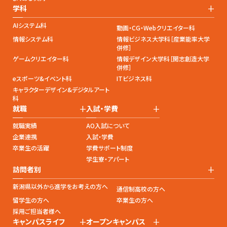
+
学科
AIシステム科
動画・CG・Webクリエイター科
情報システム科
情報ビジネス大学科［産業能率大学
併修］
ゲームクリエイター科
情報デザイン大学科［開志創造大学
併修］
eスポーツ&イベント科
ITビジネス科
キャラクターデザイン&デジタルアート
科
+
+
就職
入試・学費
就職実績
AO入試について
企業連携
入試・学費
卒業生の活躍
学費サポート制度
学生寮・アパート
+
訪問者別
新潟県以外から進学をお考えの方へ
通信制高校の方へ
留学生の方へ
卒業生の方へ
採用ご担当者様へ
+
+
キャンパスライフ
オープンキャンパス