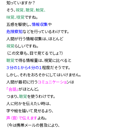
知っていますか？
そう、
視覚、聴覚、触覚、
味覚、嗅覚
ですね。
五感を駆使し、
情報収集
や
危険察知
などを行っているわけです。
人間が行う情報収集は、ほとんど
視覚
らしいですね。
（この文章も、目で見てるでしょ？）
聴覚
で得る情報量は、視覚に比べると
３分の１から４分の１
程度だそうです。
しかし、それをおろそかにしてはいけません。
人間が最初に行う
コミュニケーショ
ンは
「会話」
がほとんど。
つまり、
聴覚
を使うわけです。
人に何かを伝えたい時は、
字や絵を描いて見せるより、
声（音）で伝えます
よね。
（今は携帯メールの普及により、