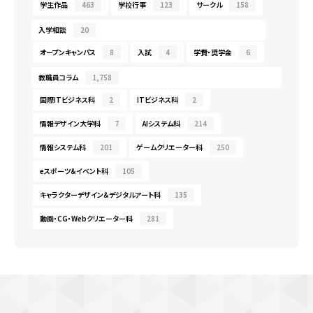
学生作品
463
学校行事
123
サークル
158
入学相談
20
オープンキャンパス
8
入試
4
学費・奨学金
6
教職員コラム
1,758
国際ITビジネス科
2
ITビジネス科
2
情報デザイン大学科
7
AIシステム科
214
情報システム科
201
ゲームクリエーター科
250
eスポーツ＆イベント科
105
キャラクターデザイン＆デジタルアート科
135
動画・CG・Webクリエーター科
281