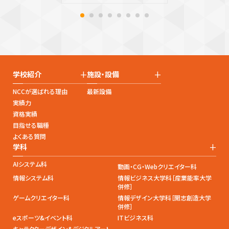
+
+
学校紹介
施設・設備
NCCが選ばれる理由
最新設備
実績力
資格実績
目指せる職種
よくある質問
+
学科
AIシステム科
動画・CG・Webクリエイター科
情報システム科
情報ビジネス大学科［産業能率大学
併修］
ゲームクリエイター科
情報デザイン大学科［開志創造大学
併修］
eスポーツ&イベント科
ITビジネス科
キャラクターデザイン&デジタルアート