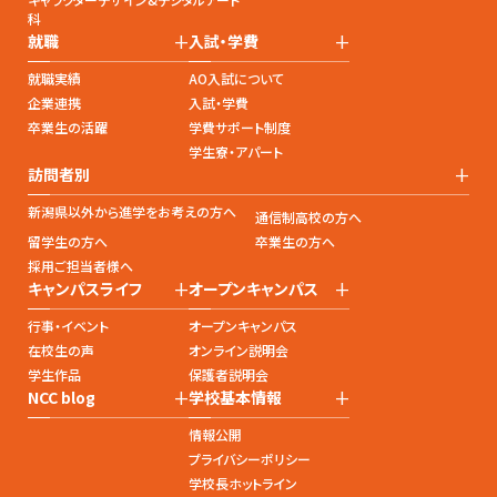
科
+
+
就職
入試・学費
就職実績
AO入試について
企業連携
入試・学費
卒業生の活躍
学費サポート制度
学生寮・アパート
+
訪問者別
新潟県以外から進学をお考えの方へ
通信制高校の方へ
留学生の方へ
卒業生の方へ
採用ご担当者様へ
+
+
キャンパスライフ
オープンキャンパス
行事・イベント
オープンキャンパス
在校生の声
オンライン説明会
学生作品
保護者説明会
+
+
NCC blog
学校基本情報
情報公開
プライバシーポリシー
学校長ホットライン