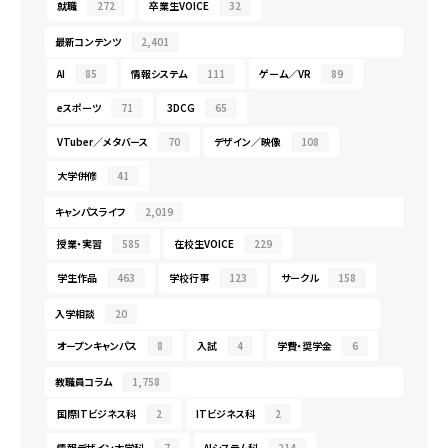
就職
272
卒業生VOICE
32
最新コンテンツ
2,401
AI
85
情報システム
111
ゲーム／VR
89
eスポーツ
71
3DCG
65
VTuber／メタバース
70
デザイン／映像
108
大学併修
41
キャンパスライフ
2,019
授業・実習
585
在校生VOICE
229
学生作品
463
学校行事
123
サークル
158
入学相談
20
オープンキャンパス
8
入試
4
学費・奨学金
6
教職員コラム
1,758
国際ITビジネス科
2
ITビジネス科
2
情報デザイン大学科
7
AIシステム科
214