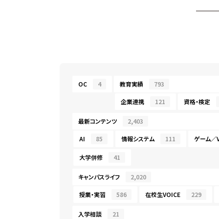
OC
4
教育実績
793
企業連携
121
資格・検定
最新コンテンツ
2,403
AI
85
情報システム
111
ゲーム／V
大学併修
41
キャンパスライフ
2,020
授業・実習
586
在校生VOICE
229
入学相談
21