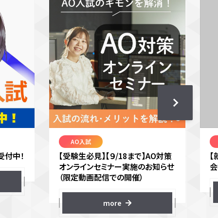
AO入試
受付中！
【受験生必見】【９/18まで】AO対策
【
オンラインセミナー実施のお知らせ
会
（限定動画配信での開催）
more