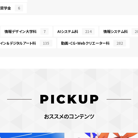
・奨学金
6
情報デザイン大学科
7
AIシステム科
214
情報システム科
2
イン＆デジタルアート科
135
動画・CG・Webクリエーター科
282
PICKUP
おススメのコンテンツ