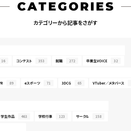
CATEGORIES
カテゴリーから記事をさがす
16
コンテスト
353
就職
272
卒業生VOICE
32
R
89
eスポーツ
71
3DCG
65
VTuber／メタバース
学生作品
463
学校行事
123
サークル
158