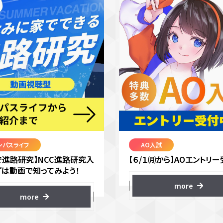
ンパスライフ
AO入試
で進路研究】NCC進路研究入
【６/１㈪から】AOエントリー
ずは動画で知ってみよう！
more
more