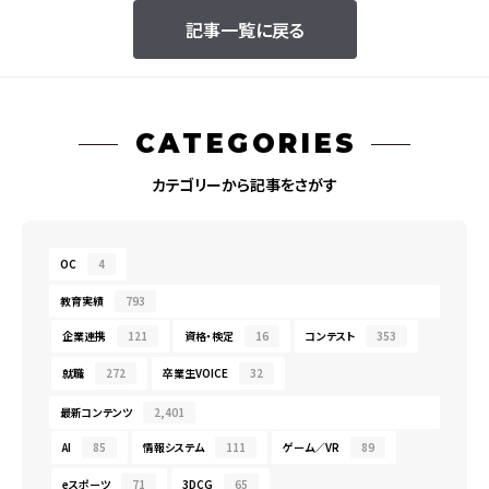
記事一覧に戻る
CATEGORIES
カテゴリーから記事をさがす
OC
4
教育実績
793
企業連携
121
資格・検定
16
コンテスト
353
就職
272
卒業生VOICE
32
最新コンテンツ
2,401
AI
85
情報システム
111
ゲーム／VR
89
eスポーツ
71
3DCG
65