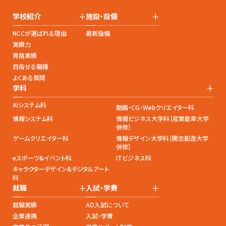
+
+
学校紹介
施設・設備
NCCが選ばれる理由
最新設備
実績力
資格実績
目指せる職種
よくある質問
+
学科
AIシステム科
動画・CG・Webクリエイター科
情報システム科
情報ビジネス大学科［産業能率大学
併修］
ゲームクリエイター科
情報デザイン大学科［開志創造大学
併修］
eスポーツ&イベント科
ITビジネス科
キャラクターデザイン&デジタルアート
科
+
+
就職
入試・学費
就職実績
AO入試について
企業連携
入試・学費