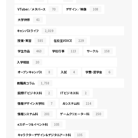
VTuber／メタバース
70
デザイン／映像
108
大学併修
41
キャンパスライフ
2,019
授業・実習
585
在校生VOICE
229
学生作品
463
学校行事
123
サークル
158
入学相談
20
オープンキャンパス
8
入試
4
学費・奨学金
6
教職員コラム
1,758
国際ITビジネス科
2
ITビジネス科
2
情報デザイン大学科
7
AIシステム科
214
情報システム科
201
ゲームクリエーター科
250
eスポーツ＆イベント科
105
キャラクターデザイン＆デジタルアート科
135