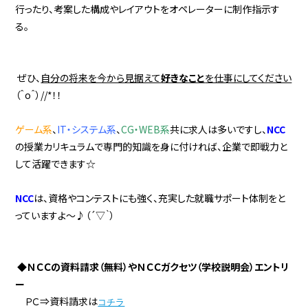
行ったり、考案した構成やレイアウトをオペレーターに制作指示す
る。
ぜひ、
自分の将来を今から見据えて
好きなこと
を仕事にしてください
（＾о＾）//*！！
ゲーム系
、
IT・システム系
、
CG・WEB系
共に求人は多いですし、
NCC
の授業カリキュラムで専門的知識を身に付ければ、企業で即戦力と
して活躍できます☆
NCC
は、資格やコンテストにも強く、充実した就職サポート体制をと
っていますよ～♪（´▽｀）
◆ＮＣＣの資料請求（無料）やＮＣＣガクセツ（学校説明会）エントリ
ー
ＰＣ⇒資料請求は
コチラ