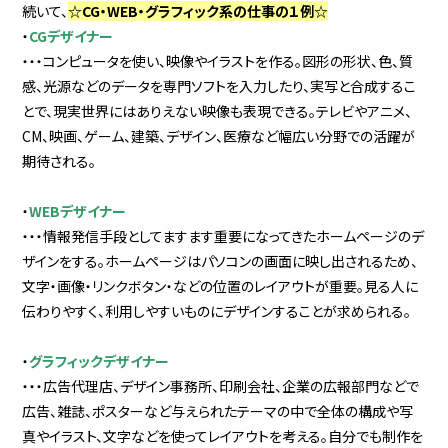
続いて、
☆CG・WEB・グラフィック系の仕事の１例☆
・
CGデザイナー
・・・コンピュータを使い、映像やイラストを作る。図形の形状、色、質
感、光源などのデータを専門ソフトを入力したり、実写と合成するこ
とで、現実世界にはありえない映像も表現できる。テレビやアニメ、
CM、映画、ゲーム、建築、デザイン、医療など幅広い分野での活躍が
期待される。
・
WEBデザイナー
・・・情報発信手段としてますます重要になってきたホームページのデ
ザインをする。ホームページはパソコンの画面に映し出されるため、
文字・画像・リンクボタン・などの位置のレイアウトが重要。見る人に
伝わりやすく、利用しやすいものにデザインすることが求められる。
・
グラフィックデザイナー
・・・広告代理店、デザイン事務所、印刷会社、企業の広報部門などで
広告、雑誌、ポスターなど与えられたテーマの中で全体の構成や写
真やイラスト、文字などを使ってレイアウトを考える。自分でも制作を