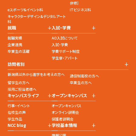
併修］
eスポーツ&イベント科
ITビジネス科
キャラクターデザイン&デジタルアート
科
+
+
就職
入試・学費
就職実績
AO入試について
企業連携
入試・学費
卒業生の活躍
学費サポート制度
学生寮・アパート
+
訪問者別
新潟県以外から進学をお考えの方へ
通信制高校の方へ
留学生の方へ
卒業生の方へ
採用ご担当者様へ
+
+
キャンパスライフ
オープンキャンパス
行事・イベント
オープンキャンパス
在校生の声
オンライン説明会
学生作品
保護者説明会
+
+
NCC blog
学校基本情報
情報公開