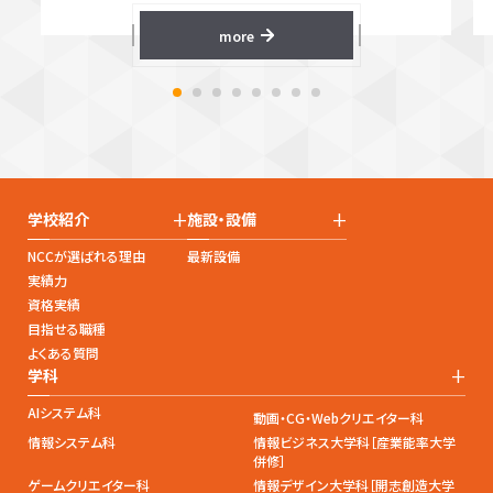
more
+
+
学校紹介
施設・設備
NCCが選ばれる理由
最新設備
実績力
資格実績
目指せる職種
よくある質問
+
学科
AIシステム科
動画・CG・Webクリエイター科
情報システム科
情報ビジネス大学科［産業能率大学
併修］
ゲームクリエイター科
情報デザイン大学科［開志創造大学