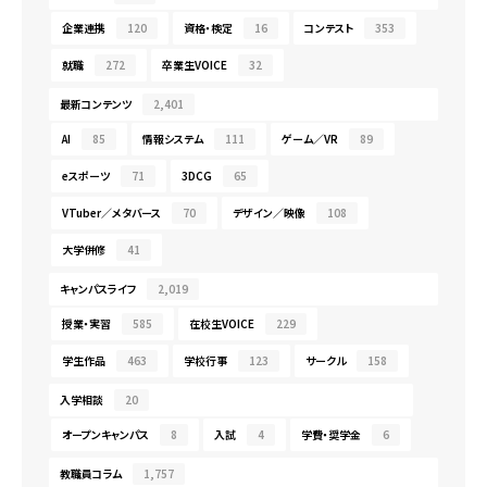
企業連携
120
資格・検定
16
コンテスト
353
就職
272
卒業生VOICE
32
最新コンテンツ
2,401
AI
85
情報システム
111
ゲーム／VR
89
eスポーツ
71
3DCG
65
VTuber／メタバース
70
デザイン／映像
108
大学併修
41
キャンパスライフ
2,019
授業・実習
585
在校生VOICE
229
学生作品
463
学校行事
123
サークル
158
入学相談
20
オープンキャンパス
8
入試
4
学費・奨学金
6
教職員コラム
1,757