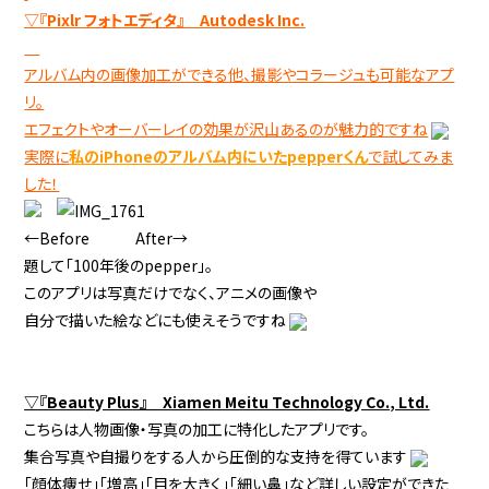
▽『Pixlr フォトエディタ』 Autodesk Inc.
アルバム内の画像加工ができる他、撮影やコラージュも可能なアプ
リ。
エフェクトやオーバーレイの効果が沢山あるのが魅力的ですね
実際に
私のiPhoneのアルバム内にいたpepperくん
で試してみま
した！
←Before After→
題して「100年後のpepper」。
このアプリは写真だけでなく、アニメの画像や
自分で描いた絵などにも使えそうですね
▽『Beauty Plus』 Xiamen Meitu Technology Co., Ltd.
こちらは人物画像・写真の加工に特化したアプリです。
集合写真や自撮りをする人から圧倒的な支持を得ています
「顔体痩せ」「増高」「目を大きく」「細い鼻」など詳しい設定ができた