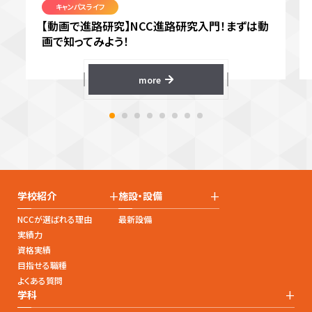
キャンパスライフ
【動画で進路研究】NCC進路研究入門！まずは動
画で知ってみよう！
more
+
+
学校紹介
施設・設備
NCCが選ばれる理由
最新設備
実績力
資格実績
目指せる職種
よくある質問
+
学科