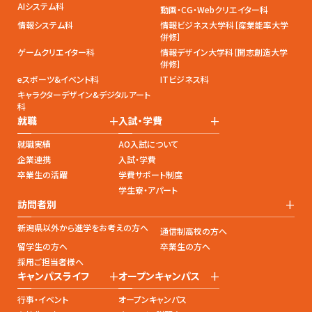
AIシステム科
動画・CG・Webクリエイター科
情報システム科
情報ビジネス大学科［産業能率大学
併修］
ゲームクリエイター科
情報デザイン大学科［開志創造大学
併修］
eスポーツ&イベント科
ITビジネス科
キャラクターデザイン&デジタルアート
科
+
+
就職
入試・学費
就職実績
AO入試について
企業連携
入試・学費
卒業生の活躍
学費サポート制度
学生寮・アパート
+
訪問者別
新潟県以外から進学をお考えの方へ
通信制高校の方へ
留学生の方へ
卒業生の方へ
採用ご担当者様へ
+
+
キャンパスライフ
オープンキャンパス
行事・イベント
オープンキャンパス