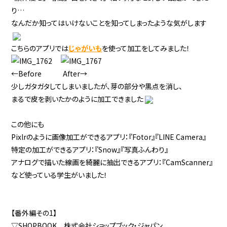
り…
なんだか知ってはいけないことを知ってしまったような気がします
こちらのアプリでは
じゃがいも
を使って加工をしてみました！
←Before After→
少しガタガタしてしまいましたが、芽の部分や黒点を消し、
まるで皮を剥いたかのように加工できました
この他にも
Pixlrのように画像加工ができるアプリ：『Fotor』『LINE Camera』
特定の加工ができるアプリ：『Snow』『写真ふんわり』
アナログで描いた線画を綺麗に抽出できるアプリ：『CamScanner』
など使っている学生がいました！
【番外編その1】
▽SHOPBOOK 株式会社ショップブック・ジャパン