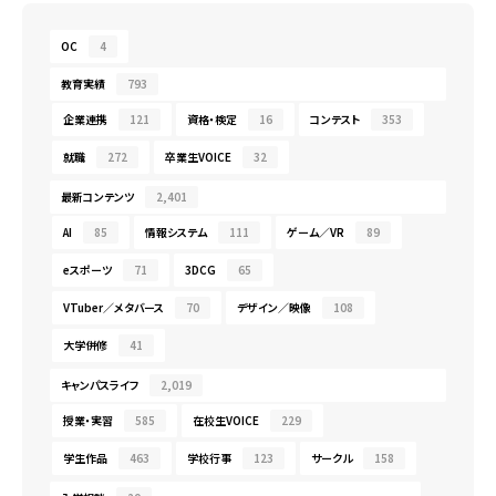
OC
4
教育実績
793
企業連携
121
資格・検定
16
コンテスト
353
就職
272
卒業生VOICE
32
最新コンテンツ
2,401
AI
85
情報システム
111
ゲーム／VR
89
eスポーツ
71
3DCG
65
VTuber／メタバース
70
デザイン／映像
108
大学併修
41
キャンパスライフ
2,019
授業・実習
585
在校生VOICE
229
学生作品
463
学校行事
123
サークル
158