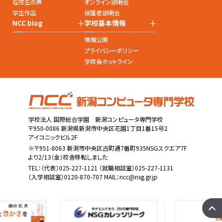
在校生の声
オンライン説明会
学生作品
保護者説明会
+
+
NCC blog
学校基本情報
情報公開
プライバシーポリシー
学校長ホットライン
学校法人 国際総合学園 新潟コンピュータ専門学校
〒950-0086 新潟県新潟市中央区花園1丁目1番15号2
アイコニックビル2F
※〒951-8063 新潟市中央区古町通7番町935NSGスクエア7F
より2/13（金）校舎移転しました
TEL：
（代表）025-227-1121
（就職相談室）025-227-1131
（入学相談室）0120-870-707 MAIL：
ncc@nsg.gr.jp