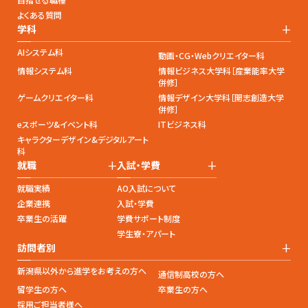
よくある質問
+
学科
AIシステム科
動画・CG・Webクリエイター科
情報システム科
情報ビジネス大学科［産業能率大学
併修］
ゲームクリエイター科
情報デザイン大学科［開志創造大学
併修］
eスポーツ&イベント科
ITビジネス科
キャラクターデザイン&デジタルアート
科
+
+
就職
入試・学費
就職実績
AO入試について
企業連携
入試・学費
卒業生の活躍
学費サポート制度
学生寮・アパート
+
訪問者別
新潟県以外から進学をお考えの方へ
通信制高校の方へ
留学生の方へ
卒業生の方へ
採用ご担当者様へ