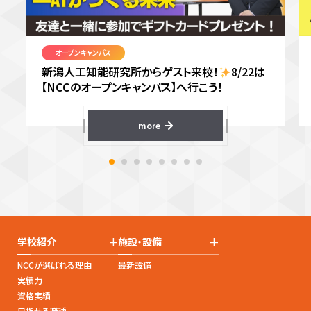
オープンキャンパス
新潟人工知能研究所からゲスト来校！
8/22は
【NCCのオープンキャンパス】へ行こう！
more
+
+
学校紹介
施設・設備
NCCが選ばれる理由
最新設備
実績力
資格実績
目指せる職種