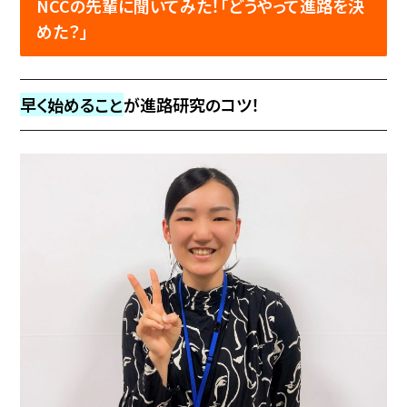
NCCの先輩に聞いてみた！「
どうやって進路を決
めた？
」
早く始めること
が進路研究のコツ！