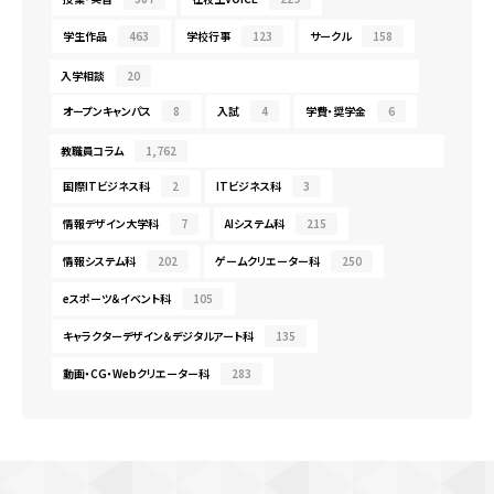
学生作品
463
学校行事
123
サークル
158
入学相談
20
オープンキャンパス
8
入試
4
学費・奨学金
6
教職員コラム
1,762
国際ITビジネス科
2
ITビジネス科
3
情報デザイン大学科
7
AIシステム科
215
情報システム科
202
ゲームクリエーター科
250
eスポーツ＆イベント科
105
キャラクターデザイン＆デジタルアート科
135
動画・CG・Webクリエーター科
283