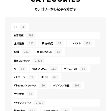
カテゴリーから記事をさがす
OC
4
教育実績
794
企業連携
122
資格・検定
16
コンテスト
353
就職
272
卒業生VOICE
32
最新コンテンツ
2,402
AI
85
情報システム
111
ゲーム／VR
89
eスポーツ
71
3DCG
65
VTuber／メタバース
70
デザイン／映像
109
大学併修
41
キャンパスライフ
2,021
授業・実習
587
在校生VOICE
229