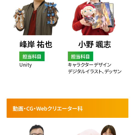
峰岸 祐也
小野 颯志
担当科目
担当科目
Unity
キャラクターデザイン
デジタルイラスト、デッサン
動画・CG・Webクリエーター科