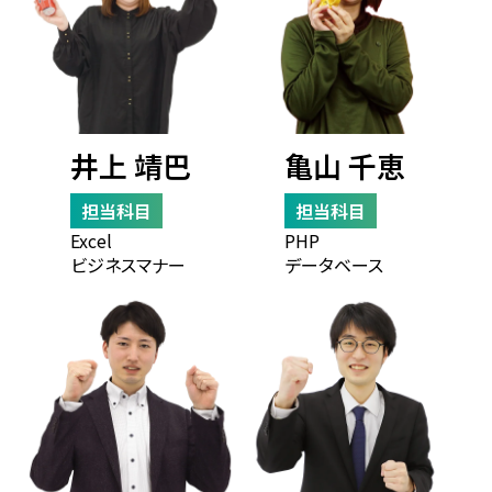
井上 靖巴
亀山 千恵
担当科目
担当科目
Excel
PHP
ビジネスマナー
データベース