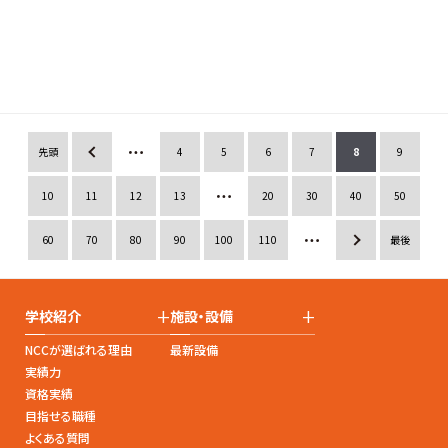
最新コンテンツ
【システム科】前期の制作発表会を開催しました！
みなさん、こんにちは！AIシステム科の長谷川です！ & ･･･
more
先頭
«
4
5
6
7
8
9
10
11
12
13
20
30
40
50
60
70
80
90
100
110
»
最後
+
+
学校紹介
施設・設備
NCCが選ばれる理由
最新設備
実績力
資格実績
目指せる職種
よくある質問