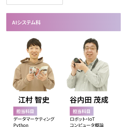
AIシステム科
江村 智史
谷内田 茂成
担当科目
担当科目
データマーケティング
ロボット・IoT
Python
コンピュータ概論