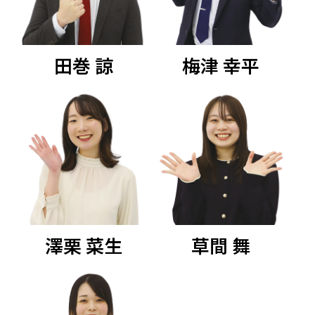
田巻 諒
梅津 幸平
澤栗 菜生
草間 舞