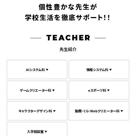
個
性
豊
か
な
先
生
が
学
校
生
活
を
徹
底
サ
ポ
ー
ト
！
！
TEACHER
先生紹介
AIシステム科
情報システム科
ゲームクリエーター科
eスポーツ科
キャラクターデザイン科
動画・CG・Webクリエーター科
入学相談室