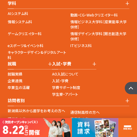
+
学科
AIシステム科
動画・CG・Webクリエイター科
情報システム科
情報ビジネス大学科［産業能率大学
併修］
ゲームクリエイター科
情報デザイン大学科［開志創造大学
併修］
eスポーツ&イベント科
ITビジネス科
キャラクターデザイン&デジタルアート
科
+
+
就職
入試・学費
就職実績
AO入試について
企業連携
入試・学費
卒業生の活躍
学費サポート制度
学生寮・アパート
+
訪問者別
新潟県以外から進学をお考えの方へ
通信制高校の方へ
留学生の方へ
卒業生の方へ
〈 次回オープンキャンパス 〉
8.22
採用ご担当者様へ
(SAT)
+
+
MENU
開催
キャンパスライフ
オープンキャンパス