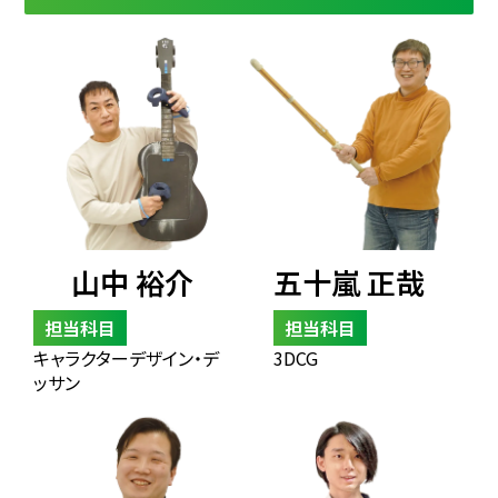
山中 裕介
五十嵐 正哉
担当科目
担当科目
キャラクターデザイン・デ
3DCG
ッサン