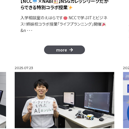
【NCC
×NABI
】NSGカレッジリーグだか
らできる特別コラボ授業
入学相談室のえはらです
NCCで学ぶITとビジネ
ス！姉妹校コラボ授業「ライフプランニング」開催
&n ･･･
more
2025.07.23
202