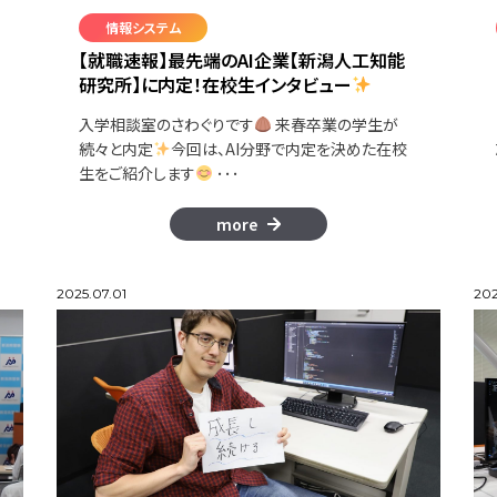
情報システム
【就職速報】最先端のAI企業【新潟人工知能
研究所】に内定！在校生インタビュー
入学相談室のさわぐりです
来春卒業の学生が
続々と内定
今回は、AI分野で内定を決めた在校
生をご紹介します
･･･
more
2025.07.01
202