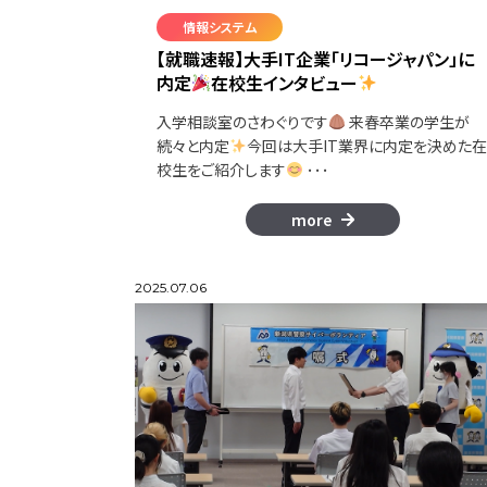
情報システム
【就職速報】大手IT企業「リコージャパン」に
内定
在校生インタビュー
入学相談室のさわぐりです
来春卒業の学生が
続々と内定
今回は大手IT業界に内定を決めた在
校生をご紹介します
･･･
more
2025.07.06