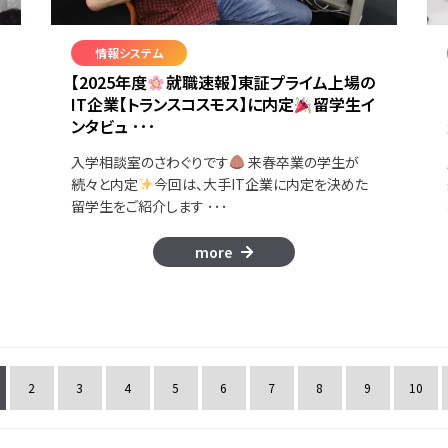
情報システム
【2025年度
就職速報】東証プライム上場の
IT企業【トランスコスモス】に内定
留学生イ
ンタビュ ･･･
入学相談室のさわぐりです
来春卒業の学生が
続々と内定
今回は、大手IT企業に内定を決めた
留学生をご紹介します ･･･
more
2
3
4
5
6
7
8
9
10