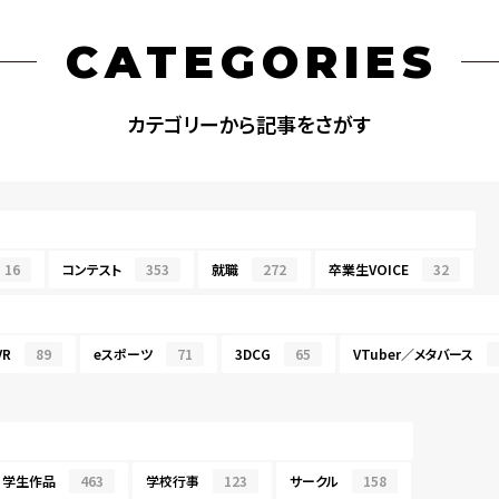
CATEGORIES
カテゴリーから記事をさがす
16
コンテスト
353
就職
272
卒業生VOICE
32
R
89
eスポーツ
71
3DCG
65
VTuber／メタバース
学生作品
463
学校行事
123
サークル
158