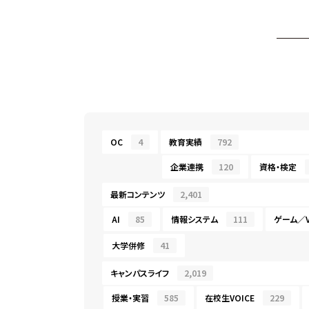
OC
4
教育実績
792
企業連携
120
資格・検定
最新コンテンツ
2,401
AI
85
情報システム
111
ゲーム／V
大学併修
41
キャンパスライフ
2,019
授業・実習
585
在校生VOICE
229