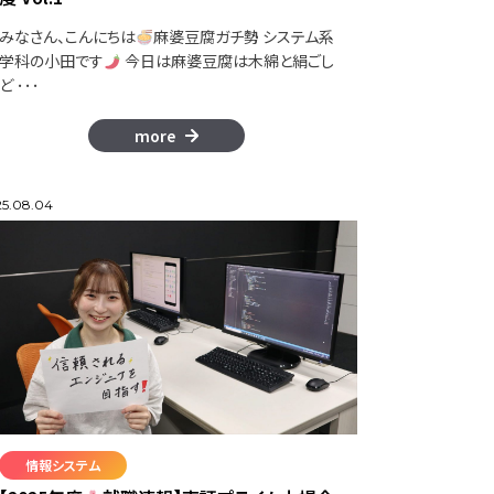
みなさん、こんにちは
麻婆豆腐ガチ勢 システム系
学科の小田です
今日は麻婆豆腐は木綿と絹ごし
ど ･･･
more
5.08.04
情報システム