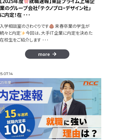
【2025年度
就職速報】東証プライム上場企
業のグループ会社「テクノプロ・デザイン社」
に内定！在 ･･･
入学相談室のさわぐりです
来春卒業の学生が
続々と内定
今回は、大手IT企業に内定を決めた
在校生をご紹介します ･･･
more
5.07.14