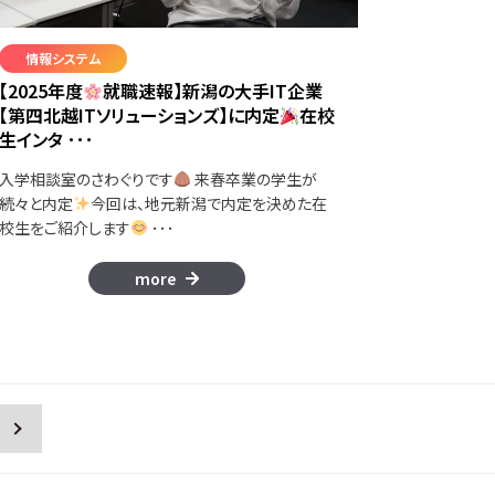
情報システム
【2025年度
就職速報】新潟の大手IT企業
【第四北越ITソリューションズ】に内定
在校
生インタ ･･･
入学相談室のさわぐりです
来春卒業の学生が
続々と内定
今回は、地元新潟で内定を決めた在
校生をご紹介します
･･･
more
»