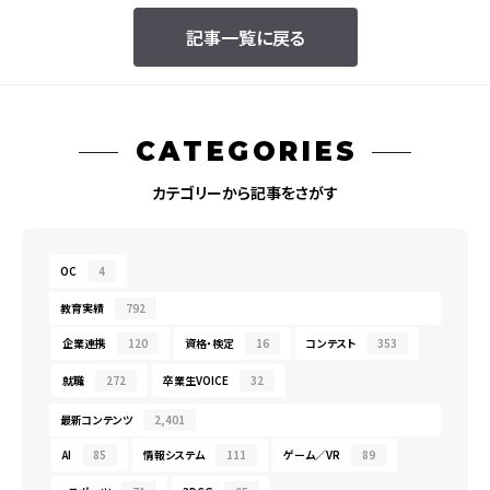
記事一覧に戻る
CATEGORIES
カテゴリーから記事をさがす
OC
4
教育実績
792
企業連携
120
資格・検定
16
コンテスト
353
就職
272
卒業生VOICE
32
最新コンテンツ
2,401
AI
85
情報システム
111
ゲーム／VR
89