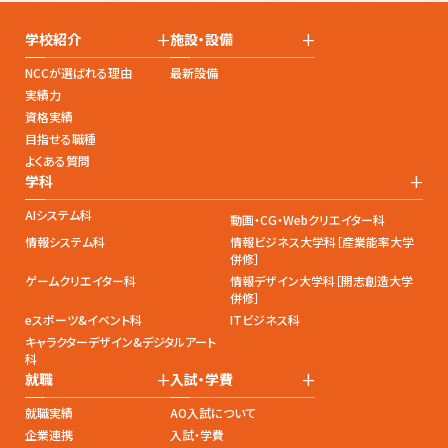
+
+
学校紹介
施設・設備
NCCが選ばれる理由
最新設備
実績力
資格実績
目指せる職種
よくある質問
+
学科
AIシステム科
動画・CG・Webクリエイター科
情報システム科
情報ビジネス大学科［産業能率大学
併修］
ゲームクリエイター科
情報デザイン大学科［開志創造大学
併修］
eスポーツ&イベント科
ITビジネス科
キャラクターデザイン&デジタルアート
科
+
+
就職
入試・学費
就職実績
AO入試について
企業連携
入試・学費