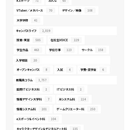
eスポーツ
71
3DCG
65
VTuber／メタバース
70
デザイン／映像
108
大学併修
41
キャンパスライフ
2,019
授業・実習
585
在校生VOICE
229
学生作品
463
学校行事
123
サークル
158
入学相談
20
オープンキャンパス
8
入試
4
学費・奨学金
6
教職員コラム
1,757
国際ITビジネス科
2
ITビジネス科
2
情報デザイン大学科
7
AIシステム科
214
情報システム科
201
ゲームクリエーター科
250
eスポーツ＆イベント科
104
キャラクターデザイン＆デジタルアート科
135