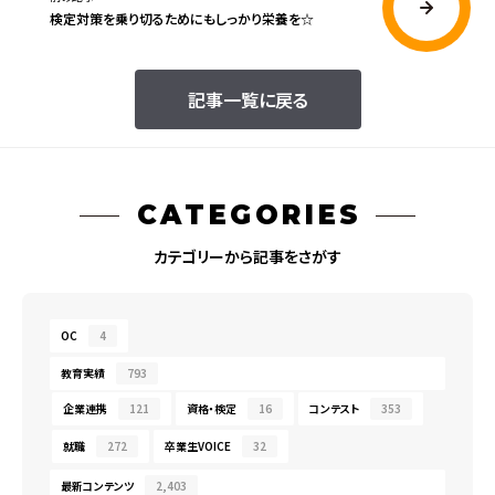
検定対策を乗り切るためにもしっかり栄養を☆
記事一覧に戻る
CATEGORIES
カテゴリーから記事をさがす
OC
4
教育実績
793
企業連携
121
資格・検定
16
コンテスト
353
就職
272
卒業生VOICE
32
最新コンテンツ
2,403