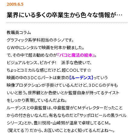
2009.6.5
業界にいる多くの卒業生から色々な情報が…
教職員コラム
グラフィック系学科担当のホシノです。
ＧＷ中にレンタルで映画を何本か観ました。
で、その中で超お勧めなのが
『パコと魔法の絵本』
。
ビジュアルセンス、ピカイチ！ 派手な色使いで、
ちょっとコミカルな感じだけど、超ＣＯＯＬです☆
映画の中の３ＤＣＧパートは東京の
【ルーデンス】
っていう
映像プロダクションが手掛けているんだけど、３ＤＣＧのデキも
いいと思う。世界観とか色使いとか監督自身が持ってるテイスト
をしっかり表現しているんだよね。
ルーデンスと中島監督は、中島監督がＣＭディレクターだったこと
からの付き合いなんだ。有名なものだと『サッポロビールの黒ラベル
シリーズ』とか、豊川悦司・山崎努が温泉で卓球してるＣＭ。
（覚えてる？）だから、お互いのことをよく知ってるんだよね〜。