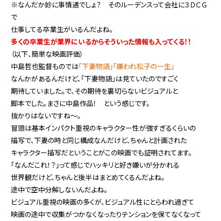
※なんだか妙に事情通でしょ？ そのルーデンスって会社に３ＤＣＧ
で
仕事してる卒業生がいるんだよね。
多くの卒業生が業界にいるからそういった情報も入ってくる！！
（以下、簡単な映画評価）
中島哲也監督ものでは
「下妻物語」「嫌われ松子の一生」
なんかがあるんだけど、「下妻物語」は見ていたのですごく
期待していました。で、その期待を裏切らないビジュアルと
脚本でした。まさに中島作品！ という感じです。
抜かりはないですね〜。
冒頭は基本インパクト重視のキャラクター性が強すぎるくらいの
描写で、下妻の時と同じ構成なんだけど、ちゃんと計画された
キャラクター描写だということがこの映画でも証明されてます。
「なんだこれ！？」って感じでハッキリと好き嫌いが分かれる
世界観だけど、ちゃんと後半はまとめてくるんだよね。
途中で空中分解しないんだよね。
ビジュアル重視の映画の多くが、ビジュアル性にとらわれ過ぎて
映画の途中で収集がつかなくなったりテンションを保てなくなって