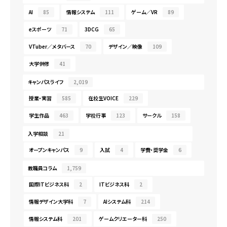
AI
85
情報システム
111
ゲーム／VR
89
eスポーツ
71
3DCG
65
VTuber／メタバース
70
デザイン／映像
109
大学併修
41
キャンパスライフ
2,019
授業・実習
585
在校生VOICE
229
学生作品
463
学校行事
123
サークル
158
入学相談
21
オープンキャンパス
9
入試
4
学費・奨学金
6
教職員コラム
1,759
国際ITビジネス科
2
ITビジネス科
2
情報デザイン大学科
7
AIシステム科
214
情報システム科
201
ゲームクリエーター科
250