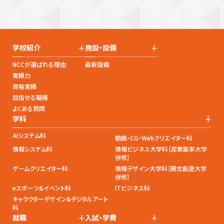
+
+
学校紹介
施設・設備
NCCが選ばれる理由
最新設備
実績力
資格実績
目指せる職種
よくある質問
+
学科
AIシステム科
動画・CG・Webクリエイター科
情報システム科
情報ビジネス大学科［産業能率大学
併修］
ゲームクリエイター科
情報デザイン大学科［開志創造大学
併修］
eスポーツ&イベント科
ITビジネス科
キャラクターデザイン&デジタルアート
科
+
+
就職
入試・学費