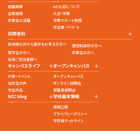
就職実績
AO入試について
企業連携
入試・学費
卒業生の活躍
学費サポート制度
学生寮・アパート
+
訪問者別
新潟県以外から進学をお考えの方へ
通信制高校の方へ
留学生の方へ
卒業生の方へ
採用ご担当者様へ
+
+
キャンパスライフ
オープンキャンパス
行事・イベント
オープンキャンパス
在校生の声
オンライン説明会
学生作品
保護者説明会
+
+
NCC blog
学校基本情報
情報公開
プライバシーポリシー
学校長ホットライン