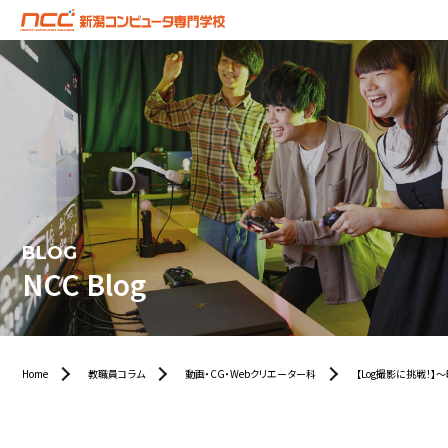
BLOG
NCC Blog
Home
教職員コラム
動画・CG・Webクリエーター科
【Log撮影に挑戦！】