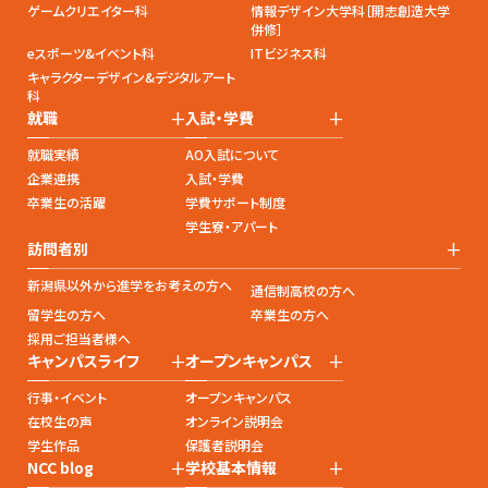
ゲームクリエイター科
情報デザイン大学科［開志創造大学
併修］
eスポーツ&イベント科
ITビジネス科
キャラクターデザイン&デジタルアート
科
+
+
就職
入試・学費
就職実績
AO入試について
企業連携
入試・学費
卒業生の活躍
学費サポート制度
学生寮・アパート
+
訪問者別
新潟県以外から進学をお考えの方へ
通信制高校の方へ
留学生の方へ
卒業生の方へ
採用ご担当者様へ
+
+
キャンパスライフ
オープンキャンパス
行事・イベント
オープンキャンパス
在校生の声
オンライン説明会
学生作品
保護者説明会
+
+
NCC blog
学校基本情報