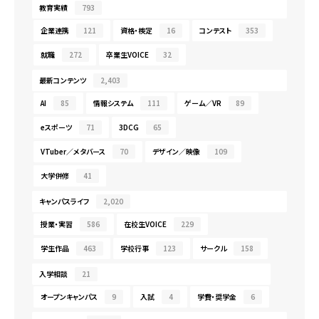
教育実績
793
企業連携
121
資格・検定
16
コンテスト
353
就職
272
卒業生VOICE
32
最新コンテンツ
2,403
AI
85
情報システム
111
ゲーム／VR
89
eスポーツ
71
3DCG
65
VTuber／メタバース
70
デザイン／映像
109
大学併修
41
キャンパスライフ
2,020
授業・実習
586
在校生VOICE
229
学生作品
463
学校行事
123
サークル
158
入学相談
21
オープンキャンパス
9
入試
4
学費・奨学金
6