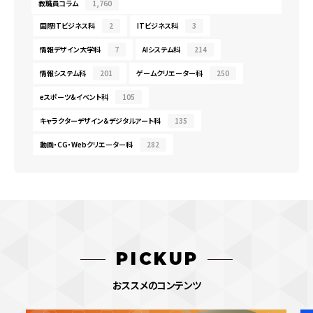
教職員コラム
1,760
国際ITビジネス科
2
ITビジネス科
3
情報デザイン大学科
7
AIシステム科
214
情報システム科
201
ゲームクリエーター科
250
eスポーツ＆イベント科
105
キャラクターデザイン＆デジタルアート科
135
動画・CG・Webクリエーター科
282
PICKUP
おススメのコンテンツ