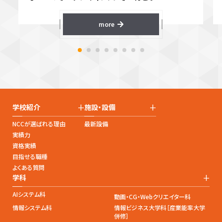
more
+
+
学校紹介
施設・設備
NCCが選ばれる理由
最新設備
実績力
資格実績
目指せる職種
よくある質問
+
学科
AIシステム科
動画・CG・Webクリエイター科
情報システム科
情報ビジネス大学科［産業能率大学
併修］