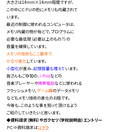
大きさは14mm×14mm程度ですが、
この中にＣＰＵの他にメモリも内蔵されて
います。
最近の制御に使われるコンピュータは、
メモリ内蔵の物が殆どで、プログラムに
必要な最低限（必要以上のもの？）の
容量を確保しています。
メモリの技術もここ数年で
かなり進化
しています。
小型化
が進み、
記憶容量も増えて
います。
皆さんもご存知の、
i-Pod
などの
音楽プレーヤーや
携帯電話
などに使われる
フラッシュメモリ、
ゲーム機
のデータメモリ
などもメモリ技術の進化のお陰です。
今後も、このような事を知って頂けるよう
ご紹介していきたいと思います。
◆資料請求（無料）やガクセツ（学校説明会）エントリー
ＰＣ⇒資料請求は
コチラ