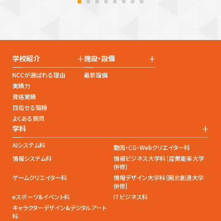
+
+
学校紹介
施設・設備
NCCが選ばれる理由
最新設備
実績力
資格実績
目指せる職種
よくある質問
+
学科
AIシステム科
動画・CG・Webクリエイター科
情報システム科
情報ビジネス大学科［産業能率大学
併修］
ゲームクリエイター科
情報デザイン大学科［開志創造大学
併修］
eスポーツ&イベント科
ITビジネス科
キャラクターデザイン&デジタルアート
科