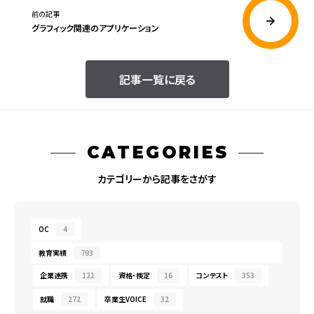
前の記事
グラフィック関連のアプリケーション
記事一覧に戻る
CATEGORIES
カテゴリーから記事をさがす
OC
4
教育実績
793
企業連携
121
資格・検定
16
コンテスト
353
就職
272
卒業生VOICE
32