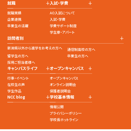
+
+
就職
入試・学費
就職実績
AO入試について
企業連携
入試・学費
卒業生の活躍
学費サポート制度
学生寮・アパート
+
訪問者別
新潟県以外から進学をお考えの方へ
通信制高校の方へ
留学生の方へ
卒業生の方へ
採用ご担当者様へ
+
+
キャンパスライフ
オープンキャンパス
行事・イベント
オープンキャンパス
在校生の声
オンライン説明会
学生作品
保護者説明会
+
+
NCC blog
学校基本情報
情報公開
プライバシーポリシー
学校長ホットライン