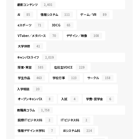
最新コンテンツ
2,401
AI
85
情報システム
111
ゲーム／VR
89
eスポーツ
71
3DCG
65
VTuber／メタバース
70
デザイン／映像
108
大学併修
41
キャンパスライフ
2,019
授業・実習
585
在校生VOICE
229
学生作品
463
学校行事
123
サークル
158
入学相談
20
オープンキャンパス
8
入試
4
学費・奨学金
6
教職員コラム
1,758
国際ITビジネス科
2
ITビジネス科
2
情報デザイン大学科
7
AIシステム科
214