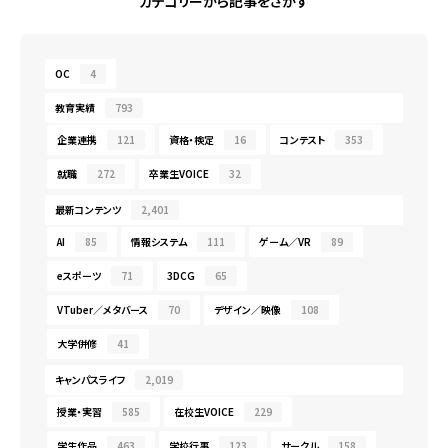
カテゴリーから記事をさがす
OC
4
教育実績
793
企業連携
121
資格・検定
16
コンテスト
353
就職
272
卒業生VOICE
32
最新コンテンツ
2,401
AI
85
情報システム
111
ゲーム／VR
89
eスポーツ
71
3DCG
65
VTuber／メタバース
70
デザイン／映像
108
大学併修
41
キャンパスライフ
2,019
授業・実習
585
在校生VOICE
229
学生作品
463
学校行事
123
サークル
158