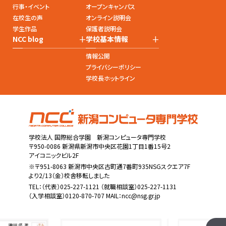
行事・イベント
オープンキャンパス
在校生の声
オンライン説明会
学生作品
保護者説明会
+
+
NCC blog
学校基本情報
情報公開
プライバシーポリシー
学校長ホットライン
学校法人 国際総合学園 新潟コンピュータ専門学校
〒950-0086 新潟県新潟市中央区花園1丁目1番15号2
アイコニックビル2F
※〒951-8063 新潟市中央区古町通7番町935NSGスクエア7F
より2/13（金）校舎移転しました
TEL：
（代表）025-227-1121
（就職相談室）025-227-1131
（入学相談室）0120-870-707 MAIL：
ncc@nsg.gr.jp