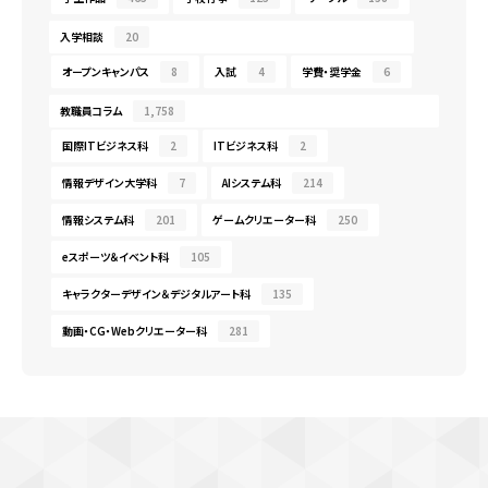
入学相談
20
オープンキャンパス
8
入試
4
学費・奨学金
6
教職員コラム
1,758
国際ITビジネス科
2
ITビジネス科
2
情報デザイン大学科
7
AIシステム科
214
情報システム科
201
ゲームクリエーター科
250
eスポーツ＆イベント科
105
キャラクターデザイン＆デジタルアート科
135
動画・CG・Webクリエーター科
281