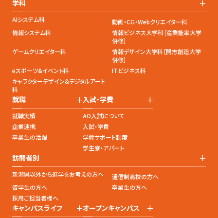
+
学科
AIシステム科
動画・CG・Webクリエイター科
情報システム科
情報ビジネス大学科［産業能率大学
併修］
ゲームクリエイター科
情報デザイン大学科［開志創造大学
併修］
eスポーツ&イベント科
ITビジネス科
キャラクターデザイン&デジタルアート
科
+
+
就職
入試・学費
就職実績
AO入試について
企業連携
入試・学費
卒業生の活躍
学費サポート制度
学生寮・アパート
+
訪問者別
新潟県以外から進学をお考えの方へ
通信制高校の方へ
留学生の方へ
卒業生の方へ
採用ご担当者様へ
+
+
キャンパスライフ
オープンキャンパス