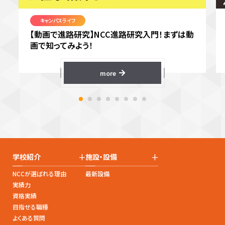
キャンパスライフ
【動画で進路研究】NCC進路研究入門！まずは動
画で知ってみよう！
more
+
+
学校紹介
施設・設備
NCCが選ばれる理由
最新設備
実績力
資格実績
目指せる職種
よくある質問