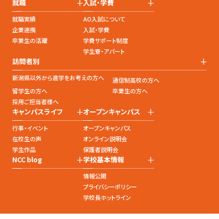
+
+
就職
入試・学費
就職実績
AO入試について
企業連携
入試・学費
卒業生の活躍
学費サポート制度
学生寮・アパート
+
訪問者別
新潟県以外から進学をお考えの方へ
通信制高校の方へ
留学生の方へ
卒業生の方へ
採用ご担当者様へ
+
+
キャンパスライフ
オープンキャンパス
行事・イベント
オープンキャンパス
在校生の声
オンライン説明会
学生作品
保護者説明会
+
+
NCC blog
学校基本情報
情報公開
プライバシーポリシー
学校長ホットライン