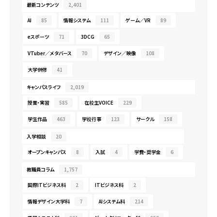
最新コンテンツ
2,401
AI
85
情報システム
111
ゲーム／VR
89
eスポーツ
71
3DCG
65
VTuber／メタバース
70
デザイン／映像
108
大学併修
41
キャンパスライフ
2,019
授業・実習
585
在校生VOICE
229
学生作品
463
学校行事
123
サークル
158
入学相談
20
オープンキャンパス
8
入試
4
学費・奨学金
6
教職員コラム
1,757
国際ITビジネス科
2
ITビジネス科
2
情報デザイン大学科
7
AIシステム科
214