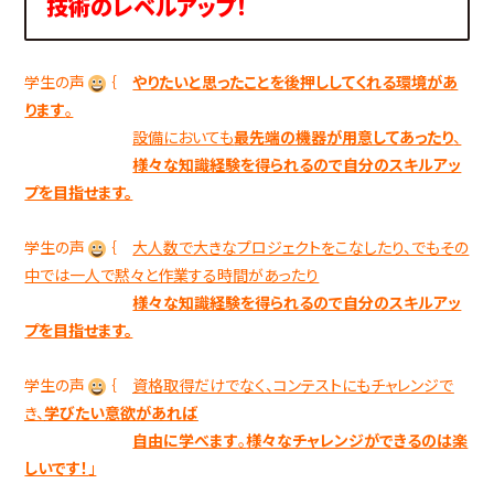
技術のレベルアップ！
学生の声
｛
やりたいと思ったことを後押ししてくれる環境があ
ります
。
設備においても
最先端の機器が用意してあったり
、
様々な知識経験を得られるので自分のスキルアッ
プを目指せます。
学生の声
｛
大人数で大きなプロジェクトをこなしたり、でもその
中では一人で黙々と作業する時間があったり
様々な知識経験を得られるので自分のスキルアッ
プを目指せます。
学生の声
｛
資格取得だけでなく、コンテストにもチャレンジで
き、
学びたい意欲があれば
自由に学べます
。
様々なチャレンジができるのは楽
しいです！
」