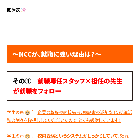
他多数
～NCCが、就職に強い理由は？～
その①
就職専任スタッフ×担任の先生
が就職をフォロー
学生の声
｛
企業の斡旋や面接練習、履歴書の添削など、就職活
動の諸々を後押ししていただいたので、とても感謝しています！
学生の声
｛
校内受験というシステムがしっかりしていて
、頼れ