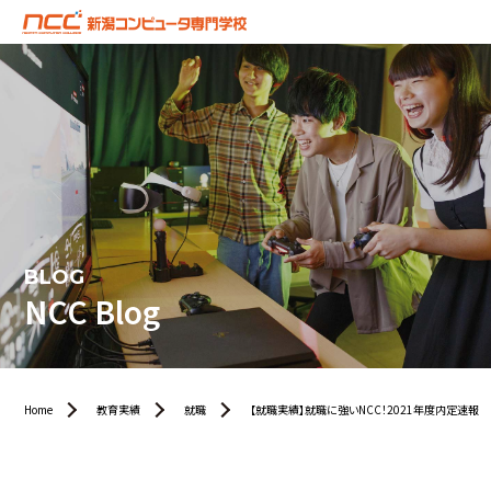
BLOG
NCC Blog
Home
教育実績
就職
【就職実績】就職に強いNCC！2021年度内定速報