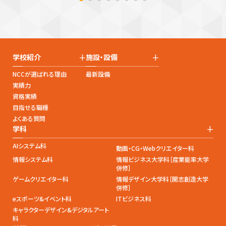
+
+
学校紹介
施設・設備
NCCが選ばれる理由
最新設備
実績力
資格実績
目指せる職種
よくある質問
+
学科
AIシステム科
動画・CG・Webクリエイター科
情報システム科
情報ビジネス大学科［産業能率大学
併修］
ゲームクリエイター科
情報デザイン大学科［開志創造大学
併修］
eスポーツ&イベント科
ITビジネス科
キャラクターデザイン&デジタルアート
科