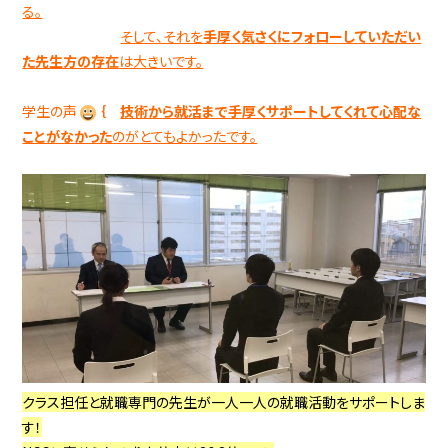
る。
そして、それを
手厚く気さくにフォローしていただい
た先生方の存在
は大きいです。
学生の声
｛
技術から就活まで手厚くサポートしてくれて心配な
ことがなかった
のが
とてもよかったです。
クラス担任と就職専門の先生が一人一人の就職活動をサポートしま
す！