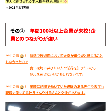
NCCに寄せられる求人倍率は26.8倍
※
※2021年3月実績
その②
年間100社以上企業が来校！
企
業とのつながりが強い
学生の声
｛
就活で技術面において大卒が優位だと感じること
もなかった
ので
良い環境で学びたい人や業界を知りたいなら
NCC
を選ぶといいかもしれないです。
学生の声
｛
実際に現場で働いていた経験のある先生
や現在も
現場で働いてる社長さんや社員さんと交流があります。