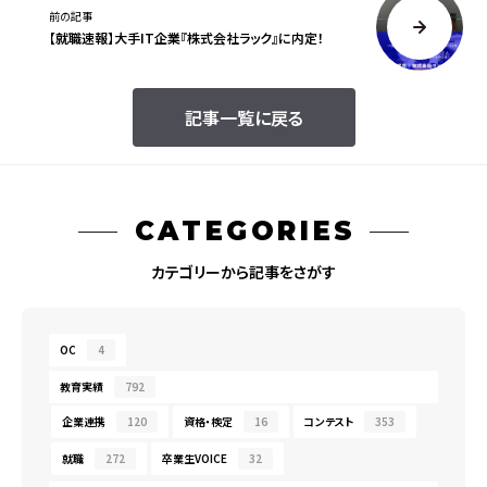
前の記事
【就職速報】大手IT企業『株式会社ラック』に内定！
記事一覧に戻る
CATEGORIES
カテゴリーから記事をさがす
OC
4
教育実績
792
企業連携
120
資格・検定
16
コンテスト
353
就職
272
卒業生VOICE
32