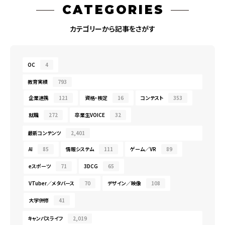
CATEGORIES
カテゴリーから記事をさがす
OC
4
教育実績
793
企業連携
121
資格・検定
16
コンテスト
353
就職
272
卒業生VOICE
32
最新コンテンツ
2,401
AI
85
情報システム
111
ゲーム／VR
89
eスポーツ
71
3DCG
65
VTuber／メタバース
70
デザイン／映像
108
大学併修
41
キャンパスライフ
2,019