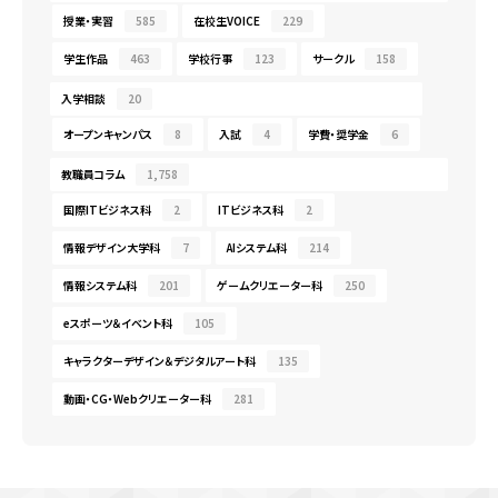
授業・実習
585
在校生VOICE
229
学生作品
463
学校行事
123
サークル
158
入学相談
20
オープンキャンパス
8
入試
4
学費・奨学金
6
教職員コラム
1,758
国際ITビジネス科
2
ITビジネス科
2
情報デザイン大学科
7
AIシステム科
214
情報システム科
201
ゲームクリエーター科
250
eスポーツ＆イベント科
105
キャラクターデザイン＆デジタルアート科
135
動画・CG・Webクリエーター科
281