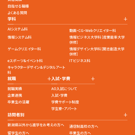
目指せる職種
よくある質問
+
学科
AIシステム科
動画・CG・Webクリエイター科
情報システム科
情報ビジネス大学科［産業能率大学
併修］
ゲームクリエイター科
情報デザイン大学科［開志創造大学
併修］
eスポーツ&イベント科
ITビジネス科
キャラクターデザイン&デジタルアート
科
+
+
就職
入試・学費
就職実績
AO入試について
企業連携
入試・学費
卒業生の活躍
学費サポート制度
学生寮・アパート
+
訪問者別
新潟県以外から進学をお考えの方へ
通信制高校の方へ
留学生の方へ
卒業生の方へ