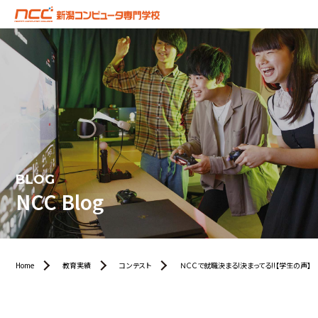
BLOG
NCC Blog
Home
教育実績
コンテスト
ＮＣＣで就職決まる!決まってる!!【学生の声】