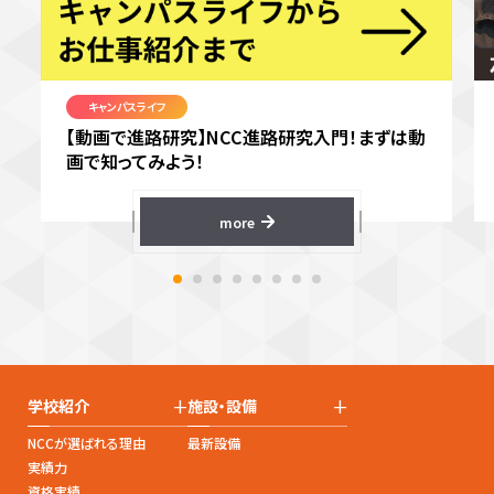
キャンパスライフ
【動画で進路研究】NCC進路研究入門！まずは動
画で知ってみよう！
more
+
+
学校紹介
施設・設備
NCCが選ばれる理由
最新設備
実績力
資格実績