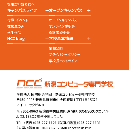
採用ご担当者様へ
+
+
キャンパスライフ
オープンキャンパス
行事・イベント
オープンキャンパス
在校生の声
オンライン説明会
学生作品
保護者説明会
+
+
NCC blog
学校基本情報
情報公開
プライバシーポリシー
学校長ホットライン
学校法人 国際総合学園 新潟コンピュータ専門学校
〒950-0086 新潟県新潟市中央区花園1丁目1番15号2
アイコニックビル2F
※〒951-8063 新潟市中央区古町通7番町935NSGスクエア7F
より2/13（金）校舎移転しました
TEL：
（代表）025-227-1121
（就職相談室）025-227-1131
（入学相談室）0120-870-707 MAIL：
ncc@nsg.gr.jp