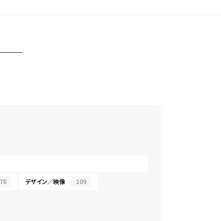
70
デザイン／映像
109