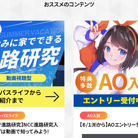
おススメのコンテンツ
ンパスライフ
AO入試
で進路研究】NCC進路研究入
【６/１㈪から】AOエントリー
ずは動画で知ってみよう！