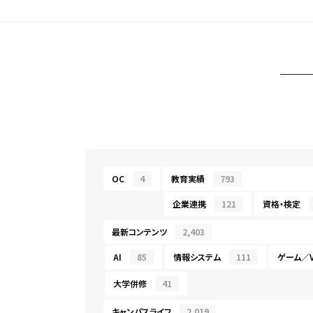
OC
4
教育実績
793
企業連携
121
資格・検定
最新コンテンツ
2,403
AI
85
情報システム
111
ゲーム／V
大学併修
41
キャンパスライフ
2,019