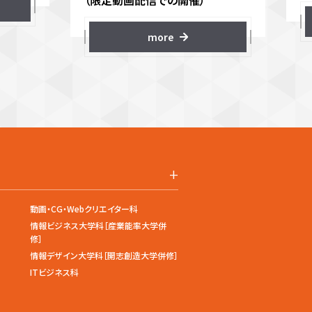
（限定動画配信での開催）
more
+
動画・CG・Webクリエイター科
情報ビジネス大学科［産業能率大学併
修］
情報デザイン大学科［開志創造大学併修］
ITビジネス科