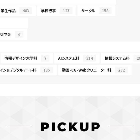
学生作品
463
学校行事
123
サークル
158
・奨学金
6
情報デザイン大学科
7
AIシステム科
214
情報システム科
2
イン＆デジタルアート科
135
動画・CG・Webクリエーター科
282
PICKUP