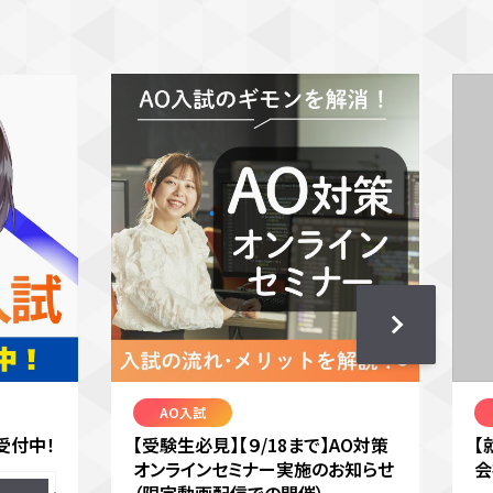
AO入試
受付中！
【受験生必見】【９/18まで】AO対策
【
オンラインセミナー実施のお知らせ
会