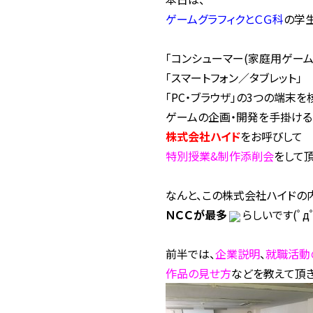
ゲームグラフィクとＣＧ科
の学
「コンシューマー(家庭用ゲーム
「スマートフォン／タブレット」
「PC・ブラウザ」の3つの端末を
ゲームの企画・開発を手掛ける
株式会社ハイド
をお呼びして
特別授業&制作添削会
をして頂
なんと、この株式会社ハイドの内
ＮＣＣが最多
らしいです(ﾟдﾟ
前半では、
企業説明
、
就職活動
作品の見せ方
などを教えて頂き