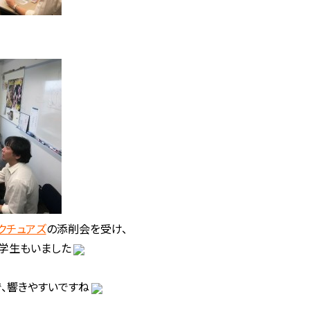
クチュアズ
の添削会を受け、
学生もいました
、響きやすいですね