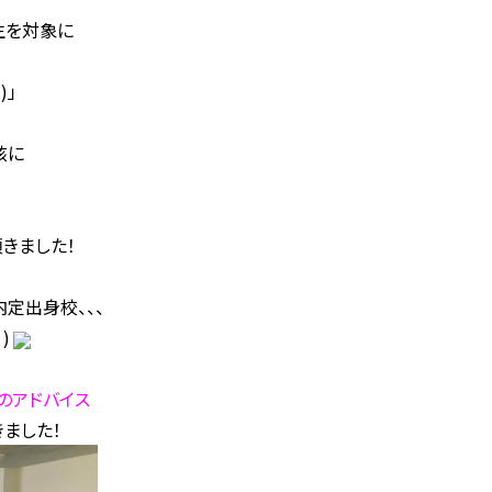
生を対象に
)」
核に
きました！
定出身校、、、
)
のアドバイス
ました！