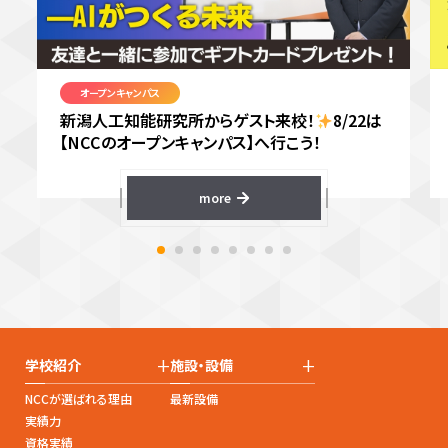
オープンキャンパス
新潟人工知能研究所からゲスト来校！
8/22は
【NCCのオープンキャンパス】へ行こう！
more
+
+
学校紹介
施設・設備
NCCが選ばれる理由
最新設備
実績力
資格実績