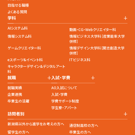
目指せる職種
よくある質問
+
学科
AIシステム科
動画・CG・Webクリエイター科
情報システム科
情報ビジネス大学科［産業能率大学
併修］
ゲームクリエイター科
情報デザイン大学科［開志創造大学
併修］
eスポーツ&イベント科
ITビジネス科
キャラクターデザイン&デジタルアート
科
+
+
就職
入試・学費
就職実績
AO入試について
企業連携
入試・学費
卒業生の活躍
学費サポート制度
学生寮・アパート
+
訪問者別
新潟県以外から進学をお考えの方へ
通信制高校の方へ
留学生の方へ
卒業生の方へ