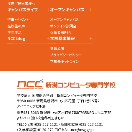
採用ご担当者様へ
+
+
キャンパスライフ
オープンキャンパス
行事・イベント
オープンキャンパス
在校生の声
オンライン説明会
学生作品
保護者説明会
+
+
NCC blog
学校基本情報
情報公開
プライバシーポリシー
学校長ホットライン
学校法人 国際総合学園 新潟コンピュータ専門学校
〒950-0086 新潟県新潟市中央区花園1丁目1番15号2
アイコニックビル2F
※〒951-8063 新潟市中央区古町通7番町935NSGスクエア7F
より2/13（金）校舎移転しました
TEL：
（代表）025-227-1121
（就職相談室）025-227-1131
（入学相談室）0120-870-707 MAIL：
ncc@nsg.gr.jp