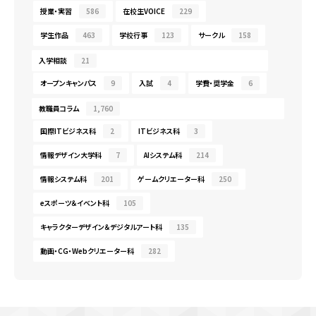
授業・実習
586
在校生VOICE
229
学生作品
463
学校行事
123
サークル
158
入学相談
21
オープンキャンパス
9
入試
4
学費・奨学金
6
教職員コラム
1,760
国際ITビジネス科
2
ITビジネス科
3
情報デザイン大学科
7
AIシステム科
214
情報システム科
201
ゲームクリエーター科
250
eスポーツ＆イベント科
105
キャラクターデザイン＆デジタルアート科
135
動画・CG・Webクリエーター科
282