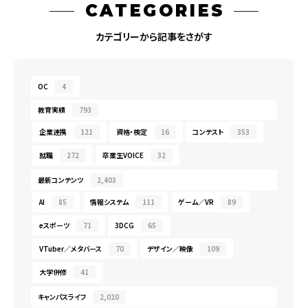
CATEGORIES
カテゴリーから記事をさがす
OC
4
教育実績
793
企業連携
121
資格・検定
16
コンテスト
353
就職
272
卒業生VOICE
32
最新コンテンツ
2,403
AI
85
情報システム
111
ゲーム／VR
89
eスポーツ
71
3DCG
65
VTuber／メタバース
70
デザイン／映像
109
大学併修
41
キャンパスライフ
2,020