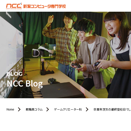
BLOG
NCC Blog
Home
教職員コラム
ゲームクリエーター科
卒業年次生の最終登校日でし