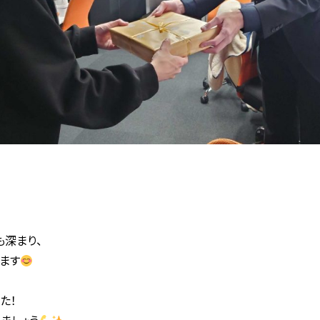
深まり、
ます
た！