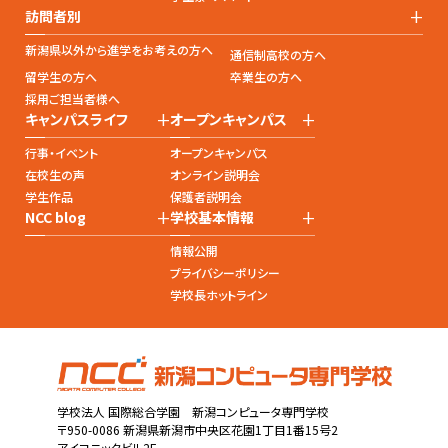
+
訪問者別
新潟県以外から進学をお考えの方へ
通信制高校の方へ
留学生の方へ
卒業生の方へ
採用ご担当者様へ
+
+
キャンパスライフ
オープンキャンパス
行事・イベント
オープンキャンパス
在校生の声
オンライン説明会
学生作品
保護者説明会
+
+
NCC blog
学校基本情報
情報公開
プライバシーポリシー
学校長ホットライン
学校法人 国際総合学園 新潟コンピュータ専門学校
〒950-0086 新潟県新潟市中央区花園1丁目1番15号2
アイコニックビル2F