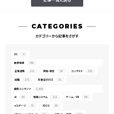
CATEGORIES
カテゴリーから記事をさがす
OC
4
教育実績
793
企業連携
121
資格・検定
16
コンテスト
353
就職
272
卒業生VOICE
32
最新コンテンツ
2,403
AI
85
情報システム
111
ゲーム／VR
89
eスポーツ
71
3DCG
65