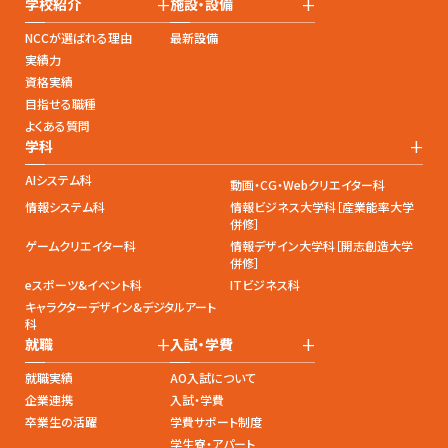
+
+
学校紹介
施設・設備
NCCが選ばれる理由
最新設備
実績力
資格実績
目指せる職種
よくある質問
+
学科
AIシステム科
動画・CG・Webクリエイター科
情報システム科
情報ビジネス大学科［産業能率大学
併修］
ゲームクリエイター科
情報デザイン大学科［開志創造大学
併修］
eスポーツ&イベント科
ITビジネス科
キャラクターデザイン&デジタルアート
科
+
+
就職
入試・学費
就職実績
AO入試について
企業連携
入試・学費
卒業生の活躍
学費サポート制度
学生寮・アパート