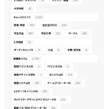
VTuber／メタバース
70
デザイン／映像
109
大学併修
41
キャンパスライフ
2,019
授業・実習
585
在校生VOICE
229
学生作品
463
学校行事
123
サークル
158
入学相談
21
オープンキャンパス
9
入試
4
学費・奨学金
6
教職員コラム
1,759
国際ITビジネス科
2
ITビジネス科
2
情報デザイン大学科
7
AIシステム科
214
情報システム科
201
ゲームクリエーター科
250
eスポーツ＆イベント科
105
キャラクターデザイン＆デジタルアート科
135
動画・CG・Webクリエーター科
282