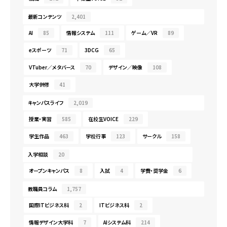
最新コンテンツ
2,401
AI
85
情報システム
111
ゲーム／VR
89
eスポーツ
71
3DCG
65
VTuber／メタバース
70
デザイン／映像
108
大学併修
41
キャンパスライフ
2,019
授業・実習
585
在校生VOICE
229
学生作品
463
学校行事
123
サークル
158
入学相談
20
オープンキャンパス
8
入試
4
学費・奨学金
6
教職員コラム
1,757
国際ITビジネス科
2
ITビジネス科
2
情報デザイン大学科
7
AIシステム科
214