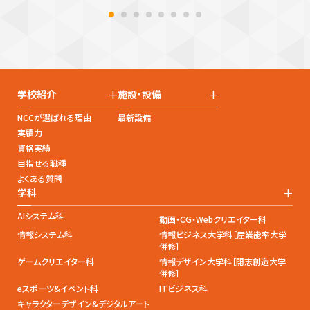
+
+
学校紹介
施設・設備
NCCが選ばれる理由
最新設備
実績力
資格実績
目指せる職種
よくある質問
+
学科
AIシステム科
動画・CG・Webクリエイター科
情報システム科
情報ビジネス大学科［産業能率大学
併修］
ゲームクリエイター科
情報デザイン大学科［開志創造大学
併修］
eスポーツ&イベント科
ITビジネス科
キャラクターデザイン&デジタルアート