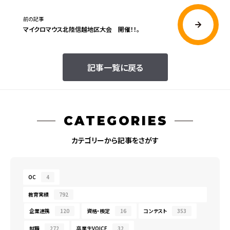
前の記事
マイクロマウス北陸信越地区大会 開催！！。
記事一覧に戻る
CATEGORIES
カテゴリーから記事をさがす
OC
4
教育実績
792
企業連携
120
資格・検定
16
コンテスト
353
就職
272
卒業生VOICE
32