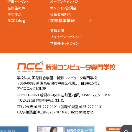
行事・イベント
オープンキャンパス
在校生の声
オンライン説明会
学生作品
保護者説明会
+
+
NCC blog
学校基本情報
情報公開
プライバシーポリシー
学校長ホットライン
学校法人 国際総合学園 新潟コンピュータ専門学校
〒950-0086 新潟県新潟市中央区花園1丁目1番15号2
アイコニックビル2F
※〒951-8063 新潟市中央区古町通7番町935NSGスクエア7F
より2/13（金）校舎移転しました
TEL：
（代表）025-227-1121
（就職相談室）025-227-1131
（入学相談室）0120-870-707 MAIL：
ncc@nsg.gr.jp