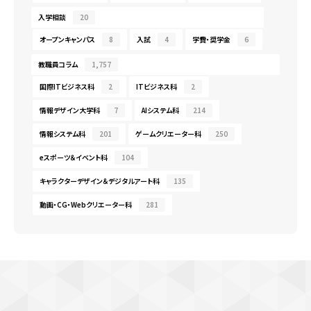
入学相談
20
オープンキャンパス
8
入試
4
学費・奨学金
6
教職員コラム
1,757
国際ITビジネス科
2
ITビジネス科
2
情報デザイン大学科
7
AIシステム科
214
情報システム科
201
ゲームクリエーター科
250
eスポーツ＆イベント科
104
キャラクターデザイン＆デジタルアート科
135
動画・CG・Webクリエーター科
281