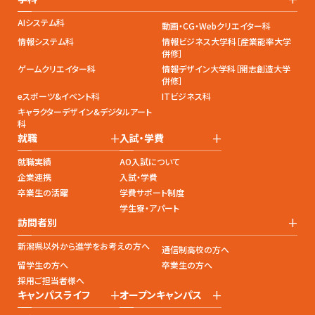
AIシステム科
動画・CG・Webクリエイター科
情報システム科
情報ビジネス大学科［産業能率大学
併修］
ゲームクリエイター科
情報デザイン大学科［開志創造大学
併修］
eスポーツ&イベント科
ITビジネス科
キャラクターデザイン&デジタルアート
科
+
+
就職
入試・学費
就職実績
AO入試について
企業連携
入試・学費
卒業生の活躍
学費サポート制度
学生寮・アパート
+
訪問者別
新潟県以外から進学をお考えの方へ
通信制高校の方へ
留学生の方へ
卒業生の方へ
採用ご担当者様へ
+
+
キャンパスライフ
オープンキャンパス