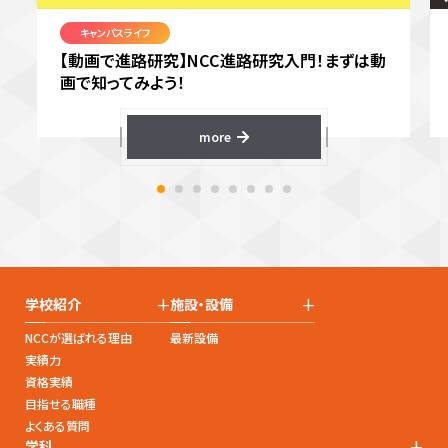
キャンパスライフ
【動画で進路研究】NCC進路研究入門！まずは動
画で知ってみよう！
more
+
+
学校紹介
施設・設備
NCCが選ばれる理由
最新設備
実績力
資格実績
目指せる職種
よくある質問
+
学科