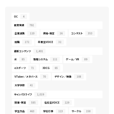
OC
4
教育実績
792
企業連携
120
資格・検定
16
コンテスト
353
就職
272
卒業生VOICE
32
最新コンテンツ
2,401
AI
85
情報システム
111
ゲーム／VR
89
eスポーツ
71
3DCG
65
VTuber／メタバース
70
デザイン／映像
108
大学併修
41
キャンパスライフ
2,019
授業・実習
585
在校生VOICE
229
学生作品
463
学校行事
123
サークル
158