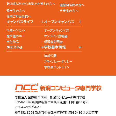
新潟県以外から進学をお考えの方へ
通信制高校の方へ
留学生の方へ
卒業生の方へ
採用ご担当者様へ
+
+
キャンパスライフ
オープンキャンパス
行事・イベント
オープンキャンパス
在校生の声
オンライン説明会
学生作品
保護者説明会
+
+
NCC blog
学校基本情報
情報公開
プライバシーポリシー
学校長ホットライン
学校法人 国際総合学園 新潟コンピュータ専門学校
〒950-0086 新潟県新潟市中央区花園1丁目1番15号2
アイコニックビル2F
※〒951-8063 新潟市中央区古町通7番町935NSGスクエア7F