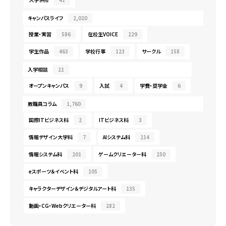
キャンパスライフ
2,020
授業・実習
586
在校生VOICE
229
学生作品
463
学校行事
123
サークル
158
入学相談
21
オープンキャンパス
9
入試
4
学費・奨学金
6
教職員コラム
1,760
国際ITビジネス科
2
ITビジネス科
3
情報デザイン大学科
7
AIシステム科
214
情報システム科
201
ゲームクリエーター科
250
eスポーツ＆イベント科
105
キャラクターデザイン＆デジタルアート科
135
動画・CG・Webクリエーター科
282