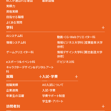
NCCが選ばれる理由
最新設備
実績力
資格実績
目指せる職種
よくある質問
+
学科
AIシステム科
動画・CG・Webクリエイター科
情報システム科
情報ビジネス大学科［産業能率大学
併修］
ゲームクリエイター科
情報デザイン大学科［開志創造大学
併修］
eスポーツ&イベント科
ITビジネス科
キャラクターデザイン&デジタルアート
科
+
+
就職
入試・学費
就職実績
AO入試について
企業連携
入試・学費
卒業生の活躍
学費サポート制度
学生寮・アパート
+
訪問者別