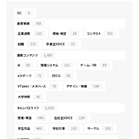
OC
4
教育実績
793
企業連携
121
資格・検定
16
コンテスト
353
就職
272
卒業生VOICE
32
最新コンテンツ
2,403
AI
85
情報システム
111
ゲーム／VR
89
eスポーツ
71
3DCG
65
VTuber／メタバース
70
デザイン／映像
109
大学併修
41
キャンパスライフ
2,020
授業・実習
586
在校生VOICE
229
学生作品
463
学校行事
123
サークル
158