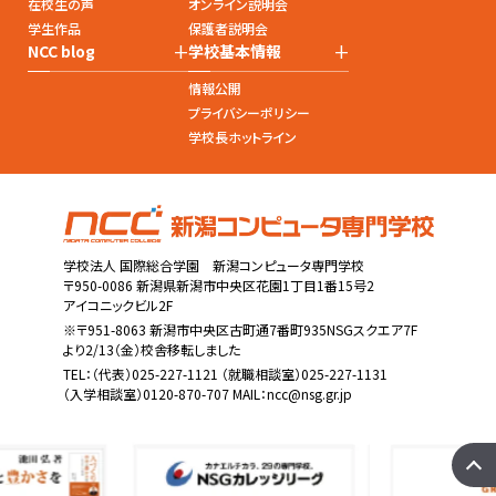
在校生の声
オンライン説明会
学生作品
保護者説明会
+
+
NCC blog
学校基本情報
情報公開
プライバシーポリシー
学校長ホットライン
学校法人 国際総合学園 新潟コンピュータ専門学校
〒950-0086 新潟県新潟市中央区花園1丁目1番15号2
アイコニックビル2F
※〒951-8063 新潟市中央区古町通7番町935NSGスクエア7F
より2/13（金）校舎移転しました
TEL：
（代表）025-227-1121
（就職相談室）025-227-1131
（入学相談室）0120-870-707 MAIL：
ncc@nsg.gr.jp