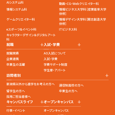
AIシステム科
動画・CG・Webクリエイター科
情報システム科
情報ビジネス大学科［産業能率大学
併修］
ゲームクリエイター科
情報デザイン大学科［開志創造大学
併修］
eスポーツ&イベント科
ITビジネス科
キャラクターデザイン&デジタルアート
科
+
+
就職
入試・学費
就職実績
AO入試について
企業連携
入試・学費
卒業生の活躍
学費サポート制度
学生寮・アパート
+
訪問者別
新潟県以外から進学をお考えの方へ
通信制高校の方へ
留学生の方へ
卒業生の方へ
採用ご担当者様へ
+
+
キャンパスライフ
オープンキャンパス
行事・イベント
オープンキャンパス