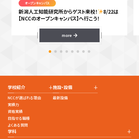
オープンキャンパス
新潟人工知能研究所からゲスト来校！
8/22は
【NCCのオープンキャンパス】へ行こう！
more
+
+
学校紹介
施設・設備
NCCが選ばれる理由
最新設備
実績力
資格実績
目指せる職種
よくある質問
+
学科