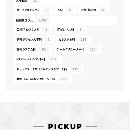
入学相談
21
オープンキャンパス
9
入試
4
学費・奨学金
6
教職員コラム
1,760
国際ITビジネス科
2
ITビジネス科
3
情報デザイン大学科
7
AIシステム科
214
情報システム科
201
ゲームクリエーター科
250
eスポーツ＆イベント科
105
キャラクターデザイン＆デジタルアート科
135
動画・CG・Webクリエーター科
282
PICKUP