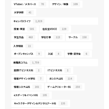
VTuber／メタバース
70
デザイン／映像
109
大学併修
41
キャンパスライフ
2,019
授業・実習
585
在校生VOICE
229
学生作品
463
学校行事
123
サークル
158
入学相談
21
オープンキャンパス
9
入試
4
学費・奨学金
6
教職員コラム
1,759
国際ITビジネス科
2
ITビジネス科
2
情報デザイン大学科
7
AIシステム科
214
情報システム科
201
ゲームクリエーター科
250
eスポーツ＆イベント科
105
キャラクターデザイン＆デジタルアート科
135