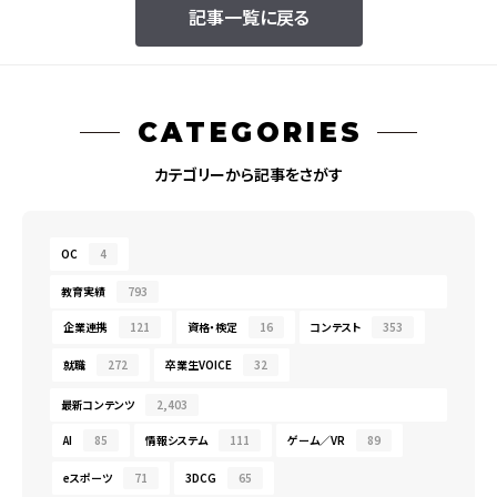
記事一覧に戻る
CATEGORIES
カテゴリーから記事をさがす
OC
4
教育実績
793
企業連携
121
資格・検定
16
コンテスト
353
就職
272
卒業生VOICE
32
最新コンテンツ
2,403
AI
85
情報システム
111
ゲーム／VR
89
eスポーツ
71
3DCG
65