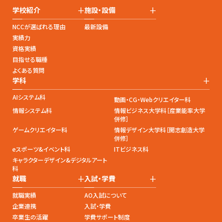
+
+
学校紹介
施設・設備
NCCが選ばれる理由
最新設備
実績力
資格実績
目指せる職種
よくある質問
+
学科
AIシステム科
動画・CG・Webクリエイター科
情報システム科
情報ビジネス大学科［産業能率大学
併修］
ゲームクリエイター科
情報デザイン大学科［開志創造大学
併修］
eスポーツ&イベント科
ITビジネス科
キャラクターデザイン&デジタルアート
科
+
+
就職
入試・学費
就職実績
AO入試について
企業連携
入試・学費
卒業生の活躍
学費サポート制度