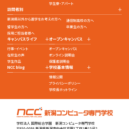
学生寮・アパート
+
訪問者別
新潟県以外から進学をお考えの方へ
通信制高校の方へ
留学生の方へ
卒業生の方へ
採用ご担当者様へ
+
+
キャンパスライフ
オープンキャンパス
行事・イベント
オープンキャンパス
在校生の声
オンライン説明会
学生作品
保護者説明会
+
+
NCC blog
学校基本情報
情報公開
プライバシーポリシー
学校長ホットライン
学校法人 国際総合学園 新潟コンピュータ専門学校
〒950-0086 新潟県新潟市中央区花園1丁目1番15号2