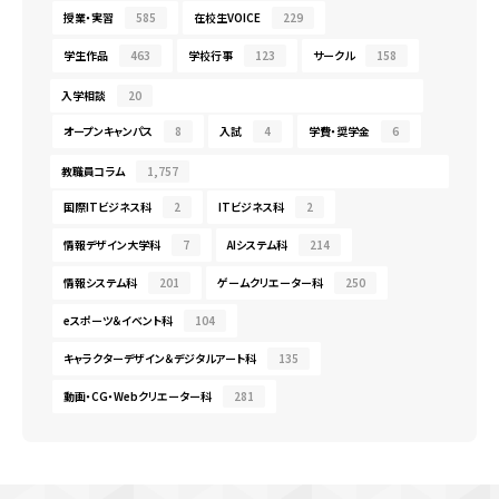
授業・実習
585
在校生VOICE
229
学生作品
463
学校行事
123
サークル
158
入学相談
20
オープンキャンパス
8
入試
4
学費・奨学金
6
教職員コラム
1,757
国際ITビジネス科
2
ITビジネス科
2
情報デザイン大学科
7
AIシステム科
214
情報システム科
201
ゲームクリエーター科
250
eスポーツ＆イベント科
104
キャラクターデザイン＆デジタルアート科
135
動画・CG・Webクリエーター科
281