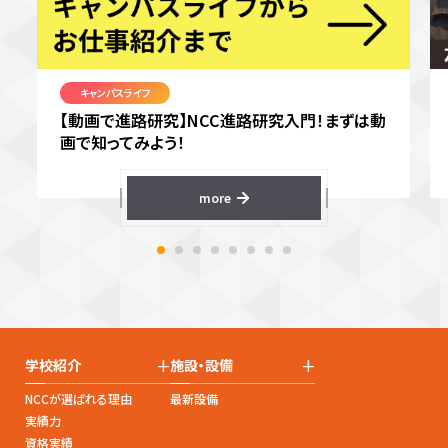
キャンパスライフ
【動画で進路研究】NCC進路研究入門！まずは動
画で知ってみよう！
more
+
+
学校紹介
施設・設備
NCCが選ばれる理由
最新設備
実績力
資格実績