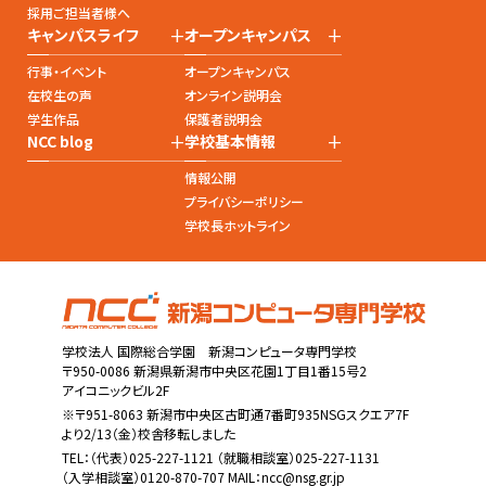
採用ご担当者様へ
+
+
キャンパスライフ
オープンキャンパス
行事・イベント
オープンキャンパス
在校生の声
オンライン説明会
学生作品
保護者説明会
+
+
NCC blog
学校基本情報
情報公開
プライバシーポリシー
学校長ホットライン
学校法人 国際総合学園 新潟コンピュータ専門学校
〒950-0086 新潟県新潟市中央区花園1丁目1番15号2
アイコニックビル2F
※〒951-8063 新潟市中央区古町通7番町935NSGスクエア7F
より2/13（金）校舎移転しました
TEL：
（代表）025-227-1121
（就職相談室）025-227-1131
（入学相談室）0120-870-707 MAIL：
ncc@nsg.gr.jp