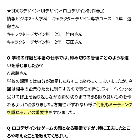
★3DCGデザイン・UIデザイン・ロゴデザイン制作参加
情報ビジネス・大学科 キャラクターデザイン専攻コース 2年
遠
藤
さん
キャラクターデザイン科 2年
竹内
さん
キャラクターデザイン科 2年 石田さん
Q.学校の課題と本番の仕事では、締め切りの管理にどのような違
いを感じましたか？
A.
遠藤
さん
学校の課題では自分が満足したらそこで終わってしまいましたが、今
回は相手の企業のために制作するので責任を持ち、フィードバックを
受けて修正を繰り返しながら締め切りまでできる限り良いものを作
れるように頑張りました。方向性がずれない様に
何度もミーティング
を重ねることの重要性
を学びました。
Q.ロゴデザインはゲームの顔となる要素ですが、特に工夫したとこ
ろや考えたことを教えてください。