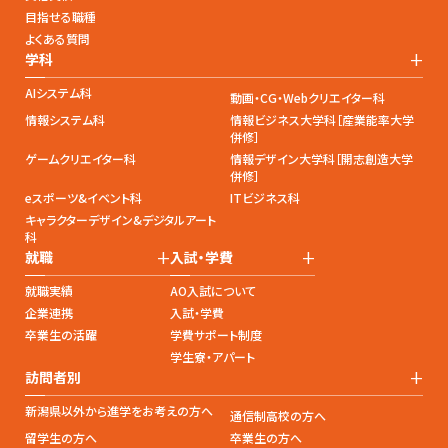
目指せる職種
よくある質問
+
学科
AIシステム科
動画・CG・Webクリエイター科
情報システム科
情報ビジネス大学科［産業能率大学
併修］
ゲームクリエイター科
情報デザイン大学科［開志創造大学
併修］
eスポーツ&イベント科
ITビジネス科
キャラクターデザイン&デジタルアート
科
+
+
就職
入試・学費
就職実績
AO入試について
企業連携
入試・学費
卒業生の活躍
学費サポート制度
学生寮・アパート
+
訪問者別
新潟県以外から進学をお考えの方へ
通信制高校の方へ
留学生の方へ
卒業生の方へ