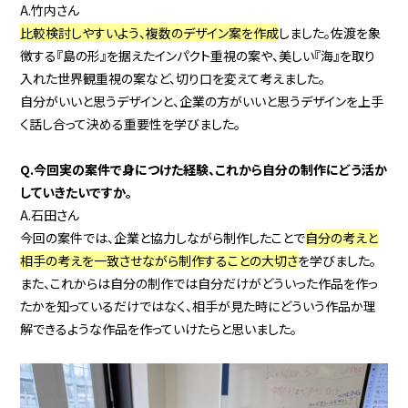
A.
竹内
さん
比較検討しやすいよう、複数のデザイン案を作成
しました。佐渡を象
徴する『島の形』を据えたインパクト重視の案や、美しい『海』を取り
入れた世界観重視の案など、切り口を変えて考えました。
自分がいいと思うデザインと、企業の方がいいと思うデザインを上手
く話し合って決める重要性を学びました。
Q.今回実の案件で身につけた経験、これから自分の制作にどう活か
していきたいですか。
A.
石田
さん
今回の案件では、企業と協力しながら制作したことで
自分の考えと
相手の考えを一致させながら制作することの大切さ
を学びました。
また、これからは自分の制作では自分だけがどういった作品を作っ
たかを知っているだけではなく、相手が見た時にどういう作品か理
解できるような作品を作っていけたらと思いました。