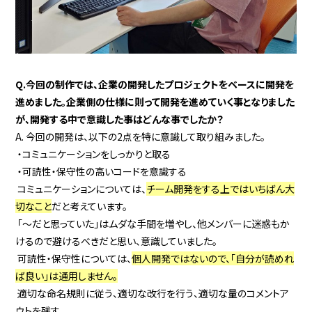
Q.今回の制作では、企業の開発したプロジェクトをベースに開発を
進めました。企業側の仕様に則って開発を進めていく事となりました
が、開発する中で意識した事はどんな事でしたか？
A. 今回の開発は、以下の2点を特に意識して取り組みました。
・コミュニケーションをしっかりと取る
・可読性・保守性の高いコードを意識する
コミュニケーションについては、
チーム開発をする上ではいちばん大
切なこと
だと考えています。
「〜だと思っていた」はムダな手間を増やし、他メンバーに迷惑もか
けるので避けるべきだと思い、意識していました。
可読性・保守性については、
個人開発ではないので、「自分が読めれ
ば良い」は通用しません。
適切な命名規則に従う、適切な改行を行う、適切な量のコメントア
ウトを残す。