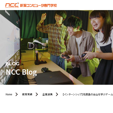
BLOG
NCC Blog
Home
教育実績
企業連携
【インターンシップ】佐渡島の金山を学ぶゲーム