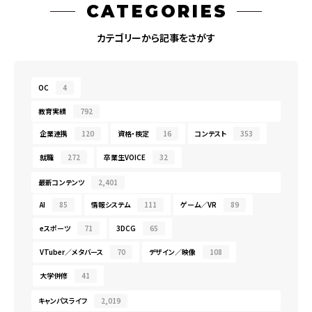
CATEGORIES
カテゴリーから記事をさがす
OC
4
教育実績
792
企業連携
120
資格・検定
16
コンテスト
353
就職
272
卒業生VOICE
32
最新コンテンツ
2,401
AI
85
情報システム
111
ゲーム／VR
89
eスポーツ
71
3DCG
65
VTuber／メタバース
70
デザイン／映像
108
大学併修
41
キャンパスライフ
2,019