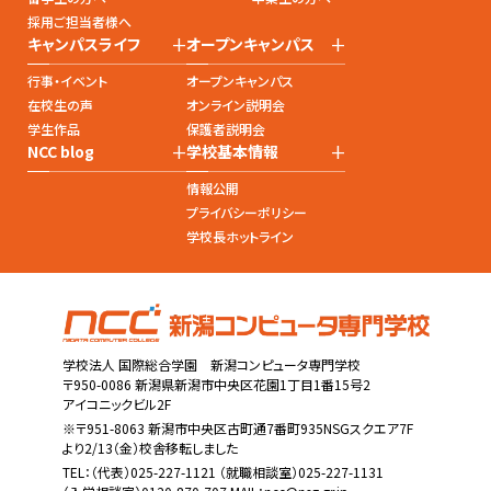
採用ご担当者様へ
+
+
キャンパスライフ
オープンキャンパス
行事・イベント
オープンキャンパス
在校生の声
オンライン説明会
学生作品
保護者説明会
+
+
NCC blog
学校基本情報
情報公開
プライバシーポリシー
学校長ホットライン
学校法人 国際総合学園 新潟コンピュータ専門学校
〒950-0086 新潟県新潟市中央区花園1丁目1番15号2
アイコニックビル2F
※〒951-8063 新潟市中央区古町通7番町935NSGスクエア7F
より2/13（金）校舎移転しました
TEL：
（代表）025-227-1121
（就職相談室）025-227-1131