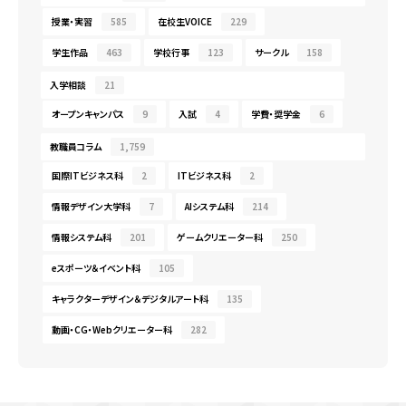
授業・実習
585
在校生VOICE
229
学生作品
463
学校行事
123
サークル
158
入学相談
21
オープンキャンパス
9
入試
4
学費・奨学金
6
教職員コラム
1,759
国際ITビジネス科
2
ITビジネス科
2
情報デザイン大学科
7
AIシステム科
214
情報システム科
201
ゲームクリエーター科
250
eスポーツ＆イベント科
105
キャラクターデザイン＆デジタルアート科
135
動画・CG・Webクリエーター科
282