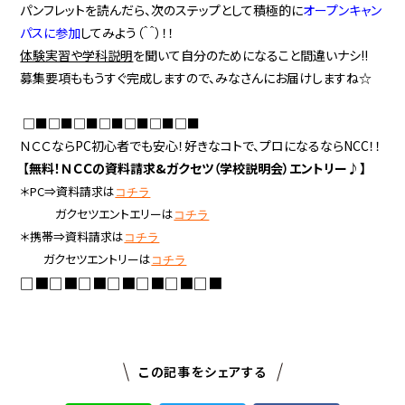
パンフレットを読んだら、次のステップとして積極的に
オープンキャン
パスに参加
してみよう（＾＾）！！
体験実習や学科説明
を聞いて自分のためになること間違いナシ!!
募集要項ももうすぐ完成しますので、みなさんにお届けしますね☆
□■□■□■□■□■□■□■
ＮＣＣならPC初心者でも安心！好きなコトで、プロになるならNCC！！
【
無料！ＮＣＣの資料請求&ガクセツ（学校説明会）エントリー♪】
＊PC⇒資料請求は
コチラ
ガクセツエントエリーは
コチラ
＊携帯⇒資料請求は
コチラ
ガクセツエントリーは
コチラ
□■□■□■□■□■□■□■
この記事をシェアする