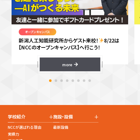
オープンキャンパス
新潟人工知能研究所からゲスト来校！
8/22は
【NCCのオープンキャンパス】へ行こう！
more
+
+
学校紹介
施設・設備
NCCが選ばれる理由
最新設備
実績力