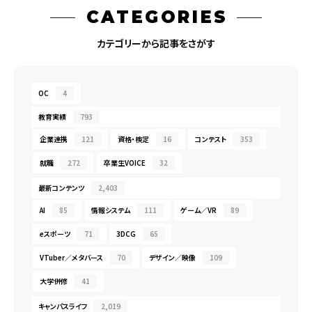
CATEGORIES
カテゴリーから記事をさがす
OC
4
教育実績
793
企業連携
121
資格・検定
16
コンテスト
353
就職
272
卒業生VOICE
32
最新コンテンツ
2,403
AI
85
情報システム
111
ゲーム／VR
89
eスポーツ
71
3DCG
65
VTuber／メタバース
70
デザイン／映像
109
大学併修
41
キャンパスライフ
2,019