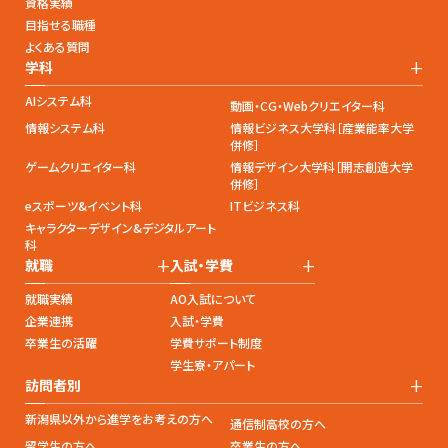
資格実績
目指せる職種
よくある質問
+
学科
AIシステム科
動画・CG・Webクリエイター科
情報システム科
情報ビジネス大学科［産業能率大学
併修］
ゲームクリエイター科
情報デザイン大学科［開志創造大学
併修］
eスポーツ&イベント科
ITビジネス科
キャラクターデザイン&デジタルアート
科
+
+
就職
入試・学費
就職実績
AO入試について
企業連携
入試・学費
卒業生の活躍
学費サポート制度
学生寮・アパート
+
訪問者別
新潟県以外から進学をお考えの方へ
通信制高校の方へ
留学生の方へ
卒業生の方へ