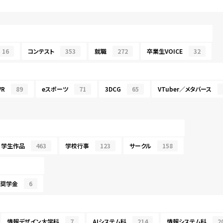
16
コンテスト
353
就職
272
卒業生VOICE
32
R
89
eスポーツ
71
3DCG
65
VTuber／メタバース
学生作品
463
学校行事
123
サークル
158
・奨学金
6
情報デザイン大学科
7
AIシステム科
214
情報システム科
2