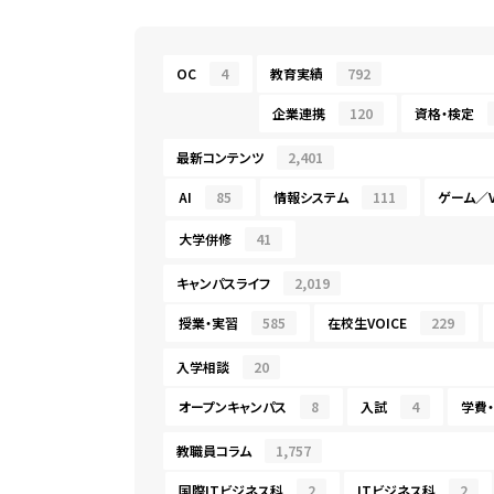
OC
4
教育実績
792
企業連携
120
資格・検定
最新コンテンツ
2,401
AI
85
情報システム
111
ゲーム／V
大学併修
41
キャンパスライフ
2,019
授業・実習
585
在校生VOICE
229
入学相談
20
オープンキャンパス
8
入試
4
学費
教職員コラム
1,757
国際ITビジネス科
2
ITビジネス科
2