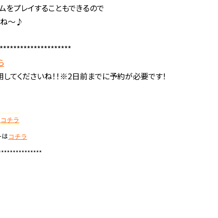
ムをプレイすることもできるので
いね～♪
*********************
ら
してくださいね！！※2日前までに予約が必要です！
は
コチラ
ーは
コチラ
***************