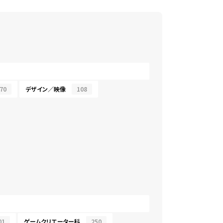
70
デザイン／映像
108
01
ゲームクリエーター科
250