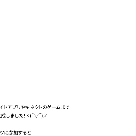
ロイドアプリやキネクトのゲームまで
しました！ヾ(＾▽＾)ノ
ツに参加すると