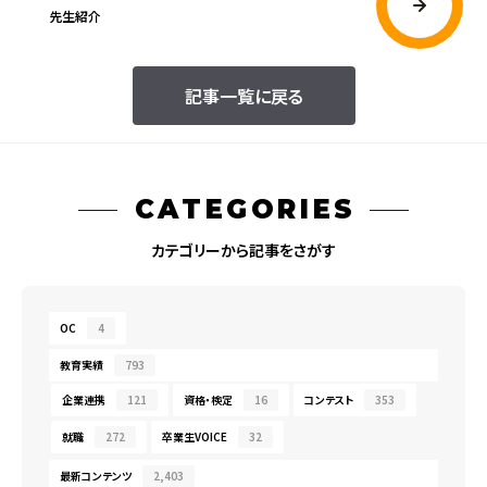
先生紹介
記事一覧に戻る
CATEGORIES
カテゴリーから記事をさがす
OC
4
教育実績
793
企業連携
121
資格・検定
16
コンテスト
353
就職
272
卒業生VOICE
32
最新コンテンツ
2,403