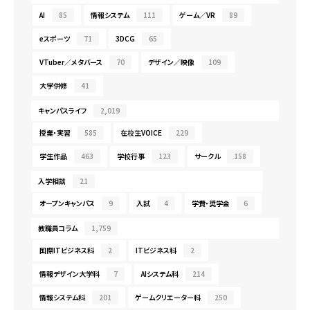
AI
85
情報システム
111
ゲーム／VR
89
eスポーツ
71
3DCG
65
VTuber／メタバース
70
デザイン／映像
109
大学併修
41
キャンパスライフ
2,019
授業・実習
585
在校生VOICE
229
学生作品
463
学校行事
123
サークル
158
入学相談
21
オープンキャンパス
9
入試
4
学費・奨学金
6
教職員コラム
1,759
国際ITビジネス科
2
ITビジネス科
2
情報デザイン大学科
7
AIシステム科
214
情報システム科
201
ゲームクリエーター科
250