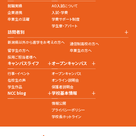
就職実績
AO入試について
企業連携
入試・学費
卒業生の活躍
学費サポート制度
学生寮・アパート
+
訪問者別
新潟県以外から進学をお考えの方へ
通信制高校の方へ
留学生の方へ
卒業生の方へ
採用ご担当者様へ
+
+
キャンパスライフ
オープンキャンパス
行事・イベント
オープンキャンパス
在校生の声
オンライン説明会
学生作品
保護者説明会
+
+
NCC blog
学校基本情報
情報公開
プライバシーポリシー
学校長ホットライン