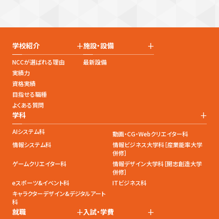
+
+
学校紹介
施設・設備
NCCが選ばれる理由
最新設備
実績力
資格実績
目指せる職種
よくある質問
+
学科
AIシステム科
動画・CG・Webクリエイター科
情報システム科
情報ビジネス大学科［産業能率大学
併修］
ゲームクリエイター科
情報デザイン大学科［開志創造大学
併修］
eスポーツ&イベント科
ITビジネス科
キャラクターデザイン&デジタルアート
科
+
+
就職
入試・学費