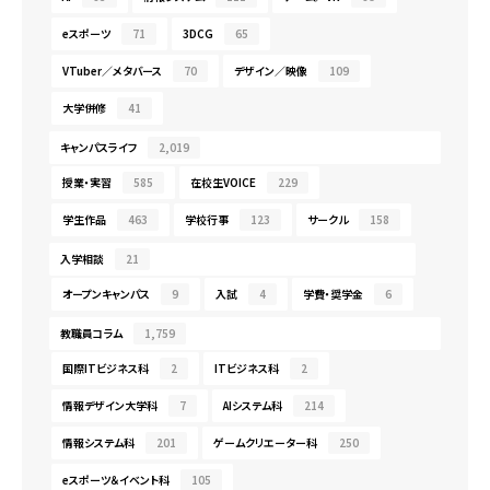
eスポーツ
71
3DCG
65
VTuber／メタバース
70
デザイン／映像
109
大学併修
41
キャンパスライフ
2,019
授業・実習
585
在校生VOICE
229
学生作品
463
学校行事
123
サークル
158
入学相談
21
オープンキャンパス
9
入試
4
学費・奨学金
6
教職員コラム
1,759
国際ITビジネス科
2
ITビジネス科
2
情報デザイン大学科
7
AIシステム科
214
情報システム科
201
ゲームクリエーター科
250
eスポーツ＆イベント科
105