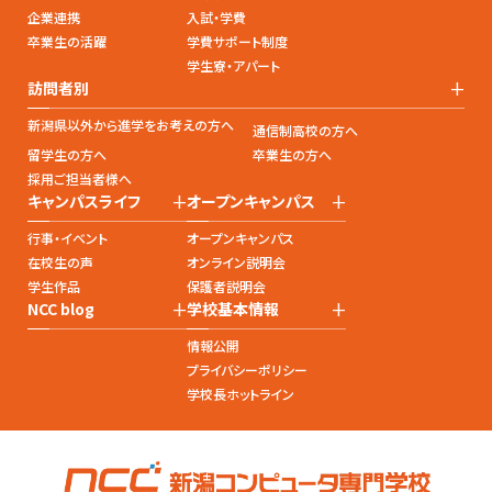
企業連携
入試・学費
卒業生の活躍
学費サポート制度
学生寮・アパート
+
訪問者別
新潟県以外から進学をお考えの方へ
通信制高校の方へ
留学生の方へ
卒業生の方へ
採用ご担当者様へ
+
+
キャンパスライフ
オープンキャンパス
行事・イベント
オープンキャンパス
在校生の声
オンライン説明会
学生作品
保護者説明会
+
+
NCC blog
学校基本情報
情報公開
プライバシーポリシー
学校長ホットライン