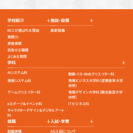
+
+
学校紹介
施設・設備
NCCが選ばれる理由
最新設備
実績力
資格実績
目指せる職種
よくある質問
+
学科
AIシステム科
動画・CG・Webクリエイター科
情報システム科
情報ビジネス大学科［産業能率大学
併修］
ゲームクリエイター科
情報デザイン大学科［開志創造大学
併修］
eスポーツ&イベント科
ITビジネス科
キャラクターデザイン&デジタルアート
科
+
+
就職
入試・学費
就職実績
AO入試について