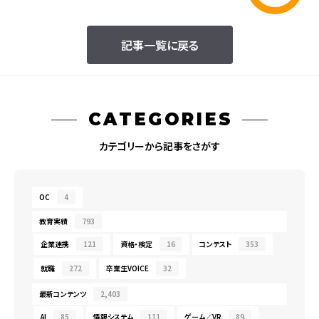
記事一覧に戻る
CATEGORIES
カテゴリーから記事をさがす
OC
4
教育実績
793
企業連携
121
資格・検定
16
コンテスト
353
就職
272
卒業生VOICE
32
最新コンテンツ
2,403
AI
85
情報システム
111
ゲーム／VR
89