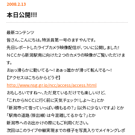
2008.2.13
本日公開!!!
最新コンテンツ
皆さん、こんにちは。特派員第一号のますやんです。
先日レポートしたライブカメラ映像配信が、ついに公開しました！
ＮＣＣから新潟駅南に向けた２つのカメラの映像がご覧いただけま
す。
おぉっ滑らかに動いてる〜！あぁっ誰かが滑って転んでる〜！
【アクセスはこちらからどうぞ】
http://www.nsg.gr.jp/ncc/access/access.html
おもしろいですね〜、ただ見ているだけでも楽しいけど、
「これからＮＣＣに行く前に天気チェック！しよ〜と」とか
「新潟市って雪っていっぱい積もるの？」（以外に少ないですよ）とか
「駅南の道路（笹出線）は今混雑してるかな？」とか
新潟市へのお出かけの際にもご利用ください。
次回はこのライブ中継実現までの様子を写真入りでメイキングレポ