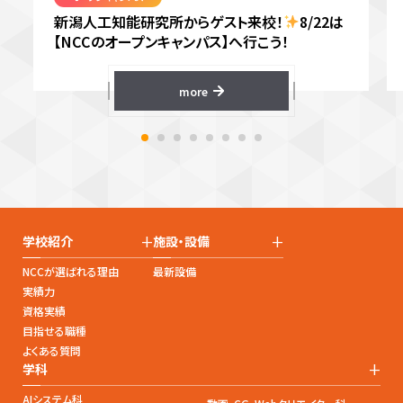
新潟人工知能研究所からゲスト来校！
8/22は
【NCCのオープンキャンパス】へ行こう！
more
+
+
学校紹介
施設・設備
NCCが選ばれる理由
最新設備
実績力
資格実績
目指せる職種
よくある質問
+
学科
AIシステム科