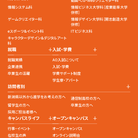
動画・CG・Webクリエイター科
情報システム科
情報ビジネス大学科［産業能率大学
併修］
ゲームクリエイター科
情報デザイン大学科［開志創造大学
併修］
eスポーツ&イベント科
ITビジネス科
キャラクターデザイン&デジタルアート
科
+
+
就職
入試・学費
就職実績
AO入試について
企業連携
入試・学費
卒業生の活躍
学費サポート制度
学生寮・アパート
+
訪問者別
新潟県以外から進学をお考えの方へ
通信制高校の方へ
留学生の方へ
卒業生の方へ
採用ご担当者様へ
+
+
キャンパスライフ
オープンキャンパス
行事・イベント
オープンキャンパス
在校生の声
オンライン説明会