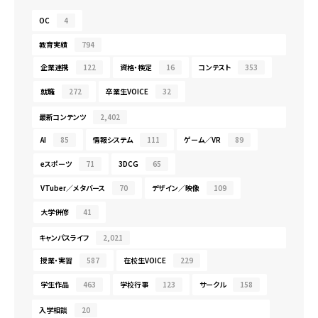
OC
4
教育実績
794
企業連携
122
資格・検定
16
コンテスト
353
就職
272
卒業生VOICE
32
最新コンテンツ
2,402
AI
85
情報システム
111
ゲーム／VR
89
eスポーツ
71
3DCG
65
VTuber／メタバース
70
デザイン／映像
109
大学併修
41
キャンパスライフ
2,021
授業・実習
587
在校生VOICE
229
学生作品
463
学校行事
123
サークル
158
入学相談
20