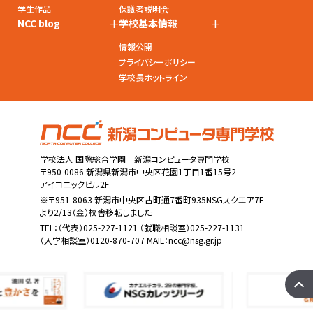
学生作品
保護者説明会
+
+
NCC blog
学校基本情報
情報公開
プライバシーポリシー
学校長ホットライン
学校法人 国際総合学園 新潟コンピュータ専門学校
〒950-0086 新潟県新潟市中央区花園1丁目1番15号2
アイコニックビル2F
※〒951-8063 新潟市中央区古町通7番町935NSGスクエア7F
より2/13（金）校舎移転しました
TEL：
（代表）025-227-1121
（就職相談室）025-227-1131
（入学相談室）0120-870-707 MAIL：
ncc@nsg.gr.jp