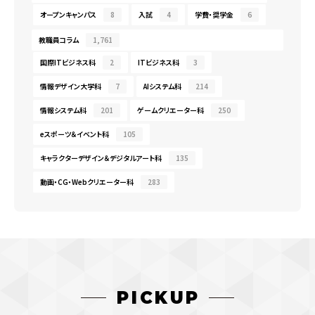
オープンキャンパス
8
入試
4
学費・奨学金
6
教職員コラム
1,761
国際ITビジネス科
2
ITビジネス科
3
情報デザイン大学科
7
AIシステム科
214
情報システム科
201
ゲームクリエーター科
250
eスポーツ＆イベント科
105
キャラクターデザイン＆デジタルアート科
135
動画・CG・Webクリエーター科
283
PICKUP