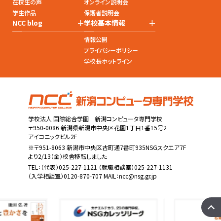
在校生の声
オンライン説明会
学生作品
保護者説明会
+
+
NCC blog
学校基本情報
情報公開
プライバシーポリシー
学校長ホットライン
学校法人 国際総合学園 新潟コンピュータ専門学校
〒950-0086 新潟県新潟市中央区花園1丁目1番15号2
アイコニックビル2F
※〒951-8063 新潟市中央区古町通7番町935NSGスクエア7F
より2/13（金）校舎移転しました
TEL：
（代表）025-227-1121
（就職相談室）025-227-1131
（入学相談室）0120-870-707 MAIL：
ncc@nsg.gr.jp