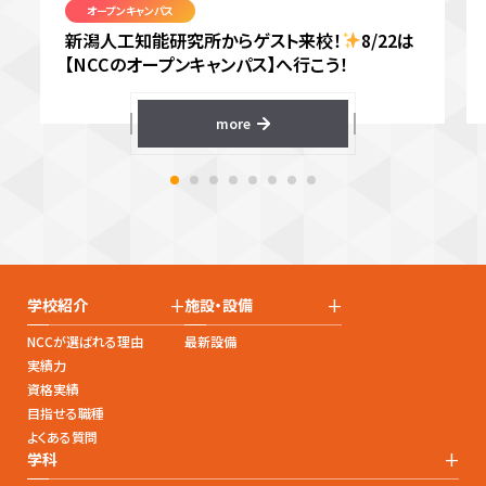
オープンキャンパス
新潟人工知能研究所からゲスト来校！
8/22は
【NCCのオープンキャンパス】へ行こう！
more
+
+
学校紹介
施設・設備
NCCが選ばれる理由
最新設備
実績力
資格実績
目指せる職種
よくある質問
+
学科