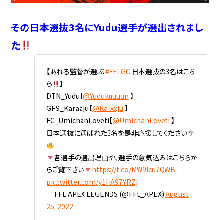
その日本選抜3名にYudu選手が
選出されまし
た
【あれる監督が選ぶ
#FFLGC
日本選抜の3名はこち
ら
】
DTN_Yudu【
@Yudukuuuun
】
GHS_Karaaju【
@Karxxju
】
FC_UmichanLoveti【
@UmichanLoveti
】
日本選抜に選ばれた3名を是非応援してください
各選手の選出理由や、選手の意気込みはこちらか
らご覧下さい
https://t.co/MW9lcu7QWB
pic.twitter.com/y1HA97YRZj
— FFL APEX LEGENDS (@FFL_APEX)
August
25, 2022