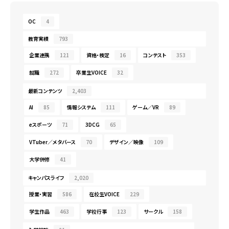
OC
4
教育実績
793
企業連携
121
資格・検定
16
コンテスト
353
就職
272
卒業生VOICE
32
最新コンテンツ
2,403
AI
85
情報システム
111
ゲーム／VR
89
eスポーツ
71
3DCG
65
VTuber／メタバース
70
デザイン／映像
109
大学併修
41
キャンパスライフ
2,020
授業・実習
586
在校生VOICE
229
学生作品
463
学校行事
123
サークル
158