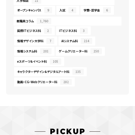
入学相談
21
オープンキャンパス
9
入試
4
学費・奨学金
6
教職員コラム
1,760
国際ITビジネス科
2
ITビジネス科
3
情報デザイン大学科
7
AIシステム科
214
情報システム科
201
ゲームクリエーター科
250
eスポーツ＆イベント科
105
キャラクターデザイン＆デジタルアート科
135
動画・CG・Webクリエーター科
282
PICKUP