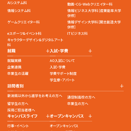
AIシステム科
動画・CG・Webクリエイター科
情報システム科
情報ビジネス大学科［産業能率大学
併修］
ゲームクリエイター科
情報デザイン大学科［開志創造大学
併修］
eスポーツ&イベント科
ITビジネス科
キャラクターデザイン&デジタルアート
科
+
+
就職
入試・学費
就職実績
AO入試について
企業連携
入試・学費
卒業生の活躍
学費サポート制度
学生寮・アパート
+
訪問者別
新潟県以外から進学をお考えの方へ
通信制高校の方へ
留学生の方へ
卒業生の方へ
採用ご担当者様へ
+
+
キャンパスライフ
オープンキャンパス
行事・イベント
オープンキャンパス