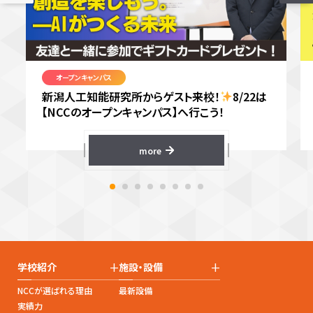
オープンキャンパス
新潟人工知能研究所からゲスト来校！
8/22は
【NCCのオープンキャンパス】へ行こう！
more
+
+
学校紹介
施設・設備
NCCが選ばれる理由
最新設備
実績力