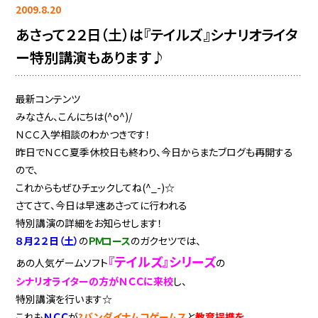
2009.8.20
あさって２２日（土）は『テイルズ』シナリオライタ
ー特別講演もあります♪
最新コンテンツ
みなさん、こんにちは(^o^)/
ＮＣＣ入学相談のわかつきです！
昨日でＮＣＣ夏季休校日も終わり、今日からまたブログも再開する
ので、
これからもぜひチェックしてね(^_-)☆
さてさて、今日は早速あさってに行われる
特別講演の詳細をお知らせします！
８月２２日（土）
の
ＰＭコース
のガクセツでは、
『テイルズ』シリーズ
あの人気ゲームソフト
の
シナリオライターの方がＮＣＣに来校
し、
特別講演を行います☆
これも
ＮＣＣ
が
?バンダイナムコゲームス
と
教育提携を