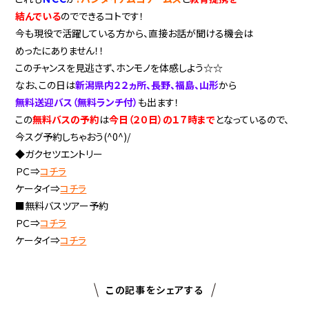
結んでいる
のでできるコトです！
今も現役で活躍している方から、直接お話が聞ける機会は
めったにありません！！
このチャンスを見逃さず、ホンモノを体感しよう☆☆
なお、この日は
新潟県内２２ヵ所、長野、福島、山形
から
無料送迎バス（無料ランチ付）
も出ます！
この
無料バスの予約
は
今日（２０日）の１７時まで
となっているので、
今スグ予約しちゃおう(^0^)/
◆ガクセツエントリー
ＰＣ⇒
コチラ
ケータイ⇒
コチラ
■無料バスツアー予約
ＰＣ⇒
コチラ
ケータイ⇒
コチラ
この記事をシェアする