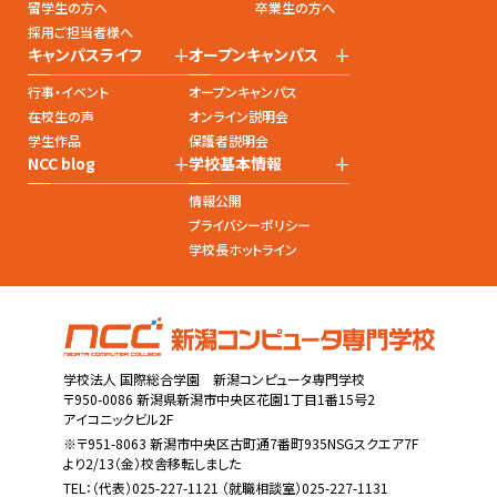
留学生の方へ
卒業生の方へ
採用ご担当者様へ
+
+
キャンパスライフ
オープンキャンパス
行事・イベント
オープンキャンパス
在校生の声
オンライン説明会
学生作品
保護者説明会
+
+
NCC blog
学校基本情報
情報公開
プライバシーポリシー
学校長ホットライン
学校法人 国際総合学園 新潟コンピュータ専門学校
〒950-0086 新潟県新潟市中央区花園1丁目1番15号2
アイコニックビル2F
※〒951-8063 新潟市中央区古町通7番町935NSGスクエア7F
より2/13（金）校舎移転しました
TEL：
（代表）025-227-1121
（就職相談室）025-227-1131