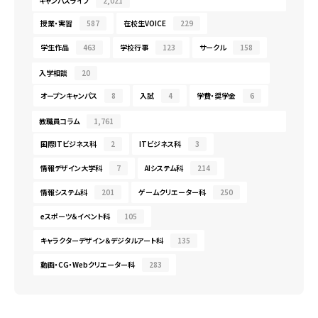
キャンパスライフ
2,021
授業・実習
587
在校生VOICE
229
学生作品
463
学校行事
123
サークル
158
入学相談
20
オープンキャンパス
8
入試
4
学費・奨学金
6
教職員コラム
1,761
国際ITビジネス科
2
ITビジネス科
3
情報デザイン大学科
7
AIシステム科
214
情報システム科
201
ゲームクリエーター科
250
eスポーツ＆イベント科
105
キャラクターデザイン＆デジタルアート科
135
動画・CG・Webクリエーター科
283