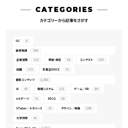
CATEGORIES
カテゴリーから記事をさがす
OC
4
教育実績
794
企業連携
122
資格・検定
16
コンテスト
353
就職
272
卒業生VOICE
32
最新コンテンツ
2,402
AI
85
情報システム
111
ゲーム／VR
89
eスポーツ
71
3DCG
65
VTuber／メタバース
70
デザイン／映像
109
大学併修
41