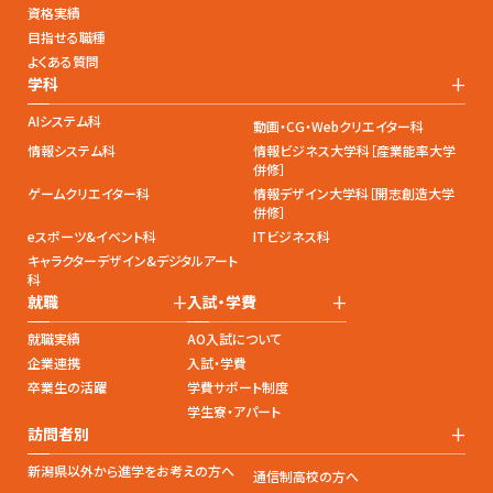
資格実績
目指せる職種
よくある質問
+
学科
AIシステム科
動画・CG・Webクリエイター科
情報システム科
情報ビジネス大学科［産業能率大学
併修］
ゲームクリエイター科
情報デザイン大学科［開志創造大学
併修］
eスポーツ&イベント科
ITビジネス科
キャラクターデザイン&デジタルアート
科
+
+
就職
入試・学費
就職実績
AO入試について
企業連携
入試・学費
卒業生の活躍
学費サポート制度
学生寮・アパート
+
訪問者別
新潟県以外から進学をお考えの方へ
通信制高校の方へ