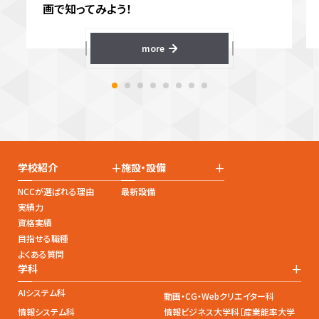
画で知ってみよう！
more
+
+
学校紹介
施設・設備
NCCが選ばれる理由
最新設備
実績力
資格実績
目指せる職種
よくある質問
+
学科
AIシステム科
動画・CG・Webクリエイター科
情報システム科
情報ビジネス大学科［産業能率大学