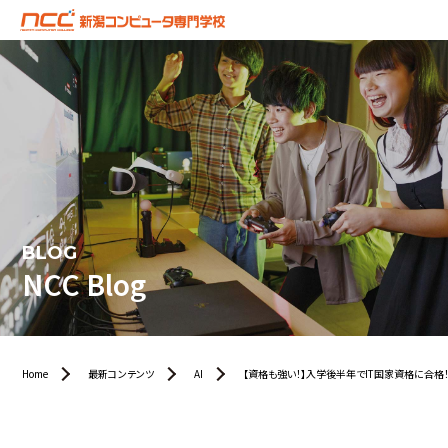
BLOG
NCC Blog
Home
最新コンテンツ
AI
【資格も強い！】入学後半年でIT国家資格に合格