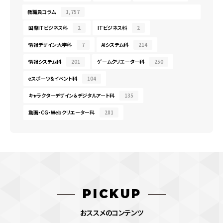
教職員コラム
1,757
国際ITビジネス科
2
ITビジネス科
2
情報デザイン大学科
7
AIシステム科
214
情報システム科
201
ゲームクリエーター科
250
eスポーツ＆イベント科
104
キャラクターデザイン＆デジタルアート科
135
動画・CG・Webクリエーター科
281
PICKUP
おススメのコンテンツ