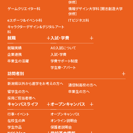
併修］
ゲームクリエイター科
情報デザイン大学科［開志創造大学
併修］
eスポーツ&イベント科
ITビジネス科
キャラクターデザイン&デジタルアート
科
+
+
就職
入試・学費
就職実績
AO入試について
企業連携
入試・学費
卒業生の活躍
学費サポート制度
学生寮・アパート
+
訪問者別
新潟県以外から進学をお考えの方へ
通信制高校の方へ
留学生の方へ
卒業生の方へ
採用ご担当者様へ
+
+
キャンパスライフ
オープンキャンパス
行事・イベント
オープンキャンパス
在校生の声
オンライン説明会
学生作品
保護者説明会
+
+
NCC blog
学校基本情報