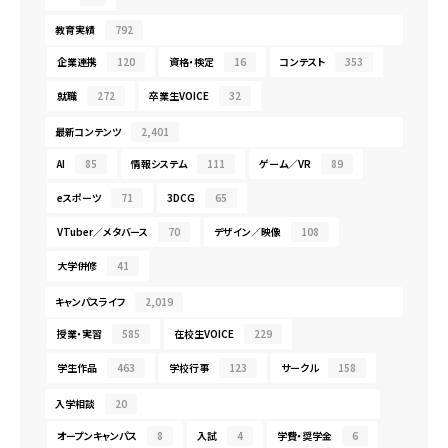
教育実績
792
企業連携
120
資格・検定
16
コンテスト
353
就職
272
卒業生VOICE
32
最新コンテンツ
2,401
AI
85
情報システム
111
ゲーム／VR
89
eスポーツ
71
3DCG
65
VTuber／メタバース
70
デザイン／映像
108
大学併修
41
キャンパスライフ
2,019
授業・実習
585
在校生VOICE
229
学生作品
463
学校行事
123
サークル
158
入学相談
20
オープンキャンパス
8
入試
4
学費・奨学金
6